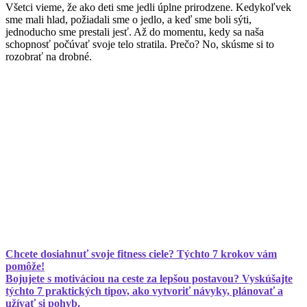
Všetci vieme, že ako deti sme jedli úplne prirodzene. Kedykoľvek
sme mali hlad, požiadali sme o jedlo, a keď sme boli sýti,
jednoducho sme prestali jesť. Až do momentu, kedy sa naša
schopnosť počúvať svoje telo stratila. Prečo? No, skúsme si to
rozobrať na drobné.
Chcete dosiahnuť svoje fitness ciele? Týchto 7 krokov vám
pomôže!
Bojujete s motiváciou na ceste za lepšou postavou? Vyskúšajte
týchto 7 praktických tipov, ako vytvoriť návyky, plánovať a
užívať si pohyb.