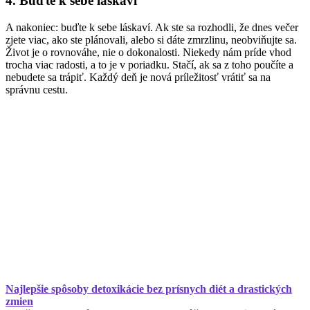
4. Buďte k sebe láskaví
A nakoniec: buďte k sebe láskaví. Ak ste sa rozhodli, že dnes večer
zjete viac, ako ste plánovali, alebo si dáte zmrzlinu, neobviňujte sa.
Život je o rovnováhe, nie o dokonalosti. Niekedy nám príde vhod
trocha viac radosti, a to je v poriadku. Stačí, ak sa z toho poučíte a
nebudete sa trápiť. Každý deň je nová príležitosť vrátiť sa na
správnu cestu.
Najlepšie spôsoby detoxikácie bez prísnych diét a drastických
zmien