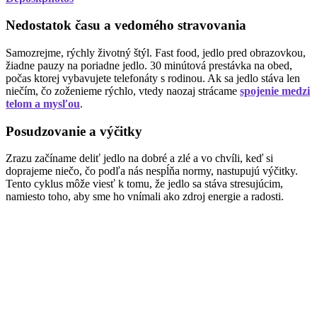
Nedostatok času a vedomého stravovania
Samozrejme, rýchly životný štýl. Fast food, jedlo pred obrazovkou,
žiadne pauzy na poriadne jedlo. 30 minútová prestávka na obed,
počas ktorej vybavujete telefonáty s rodinou. Ak sa jedlo stáva len
niečím, čo zoženieme rýchlo, vtedy naozaj strácame
spojenie medzi
telom a mysľou
.
Posudzovanie a výčitky
Zrazu začíname deliť jedlo na dobré a zlé a vo chvíli, keď si
doprajeme niečo, čo podľa nás nespĺňa normy, nastupujú výčitky.
Tento cyklus môže viesť k tomu, že jedlo sa stáva stresujúcim,
namiesto toho, aby sme ho vnímali ako zdroj energie a radosti.