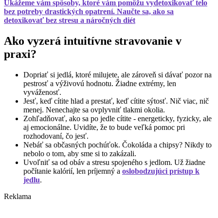
Ukážeme vám spôsoby, ktoré vám pomôžu vydetoxikovať telo
bez potreby drastických opatrení. Naučte sa, ako sa
detoxikovať bez stresu a náročných diét
Ako vyzerá intuitívne stravovanie v
praxi?
Dopriať si jedlá, ktoré milujete, ale zároveň si dávať pozor na
pestrosť a výživovú hodnotu. Žiadne extrémy, len
vyváženosť.
Jesť, keď cítite hlad a prestať, keď cítite sýtosť. Nič viac, nič
menej. Nenechajte sa ovplyvniť tlakmi okolia.
Zohľadňovať, ako sa po jedle cítite - energeticky, fyzicky, ale
aj emocionálne. Uvidíte, že to bude veľká pomoc pri
rozhodovaní, čo jesť.
Nebáť sa občasných pochúťok. Čokoláda a chipsy? Nikdy to
nebolo o tom, aby sme si to zakázali.
Uvoľniť sa od obáv a stresu spojeného s jedlom. Už žiadne
počítanie kalórií, len príjemný a
oslobodzujúci prístup k
jedlu
.
Reklama