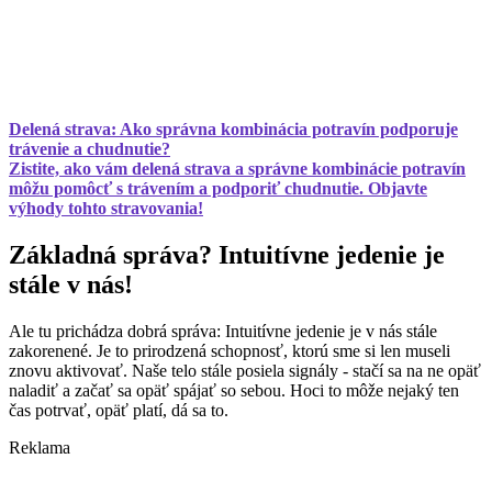
Delená strava: Ako správna kombinácia potravín podporuje
trávenie a chudnutie?
Zistite, ako vám delená strava a správne kombinácie potravín
môžu pomôcť s trávením a podporiť chudnutie. Objavte
výhody tohto stravovania!
Základná správa? Intuitívne jedenie je
stále v nás!
Ale tu prichádza dobrá správa: Intuitívne jedenie je v nás stále
zakorenené. Je to prirodzená schopnosť, ktorú sme si len museli
znovu aktivovať. Naše telo stále posiela signály - stačí sa na ne opäť
naladiť a začať sa opäť spájať so sebou. Hoci to môže nejaký ten
čas potrvať, opäť platí, dá sa to.
Reklama