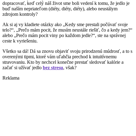
dopracovať, keď celý náš život sme boli vedení k tomu, že jedlo je
buď naším nepriateľom (diéty, diéty, diéty), alebo neustálym
zdrojom kontroly?
Ak si aj vy kladiete otázky ako „Kedy sme prestali počúvať svoje
telo?“, „Prečo mám pocit, že musím neustále riešiť, čo a kedy jem?“
alebo „Prečo mám pocit viny po každom jedle?“, ste na správnej
ceste k vyriešeniu.
Všetko sa dá! Dá sa znovu objaviť svoju prirodzenú múdrosť, a to s
overenými tipmi, ktoré vám uľahčia prechod k intuitívnemu
stravovaniu. Kto by nechcel konečne prestať sledovať kalórie a
začať si užívať jedlo
bez stresu
, však?
Reklama