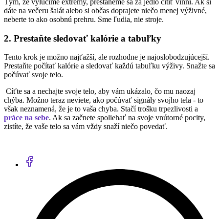
Tým, že vylúčime extrémy, prestaneme sa za jedlo cítiť vinní. Ak si
dáte na večeru šalát alebo si občas doprajete niečo menej výživné,
neberte to ako osobnú prehru. Sme ľudia, nie stroje.
2. Prestaňte sledovať kalórie a tabuľky
Tento krok je možno najťažší, ale rozhodne je najoslobodzujúcejší.
Prestaňte počítať kalórie a sledovať každú tabuľku výživy. Snažte sa
počúvať svoje telo.
Cíťte sa a nechajte svoje telo, aby vám ukázalo, čo mu naozaj
chýba. Možno teraz neviete, ako počúvať signály svojho tela - to
však neznamená, že je to vaša chyba. Stačí trošku trpezlivosti a
práce na sebe
. Ak sa začnete spoliehať na svoje vnútorné pocity,
zistíte, že vaše telo sa vám vždy snaží niečo povedať.