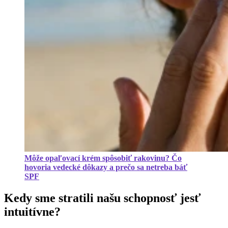
Môže opaľovací krém spôsobiť rakovinu? Čo
hovoria vedecké dôkazy a prečo sa netreba báť
SPF
Kedy sme stratili našu schopnosť jesť
intuitívne?