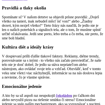
Pravidlá a tlaky okolia
Spomínate si? V našom detstve sa objavili prísne pravidlá: „Doješ
všetko na tanieri, inak nebudeš môcť ísť von!“ alebo „Žiadny
dezert, kým nezješ všetko!“ Tieto frázy nás naučili, že jedlo nie je
len o našich potrebách a signáloch tela, ale o tom, že musíme splniť
určité očakávania. Jedli sme preto, lebo treba a čo treba, nie preto, že
sme boli hladní.
Kultúra diét a ideály krásy
V dospievaní prišli ďalšie tlakové faktory. Reklamy, diétne trendy,
porovnávanie sa s inými - to všetko nás začalo presviedčať, že naše
telo nie je dosť dobré, že jedlo sa stáva nepriateľom alebo
nástrojom, ako ovládať svoje telo a vzhľad. Obzvlášť, keď v tomto
veku sme všetci viac náchylnejší, informácie sa na nás doslova lepia
a nevieme, čo je vlastne správne.
Emocionálne jedenie
A kto by sa už aspoň raz neupokojil
čokoládou
po ťažkom dni
alebo nevyužil pizzu na riešenie smútku či stresu? Emocionálne
jedenie sa stalo naším mechanizmom, ako sa vyrovnávať s pocitmi,