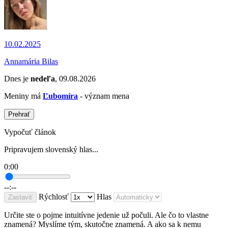
10.02.2025
Annamária Bilas
Dnes je
nedeľa
, 09.08.2026
Meniny má
Ľubomíra
- význam mena
Prehrať
Vypočuť článok
Pripravujem slovenský hlas...
0:00
--:--
Rýchlosť
Hlas
Zastaviť
Určite ste o pojme intuitívne jedenie už počuli. Ale čo to vlastne
znamená? Myslíme tým, skutočne znamená. A ako sa k nemu