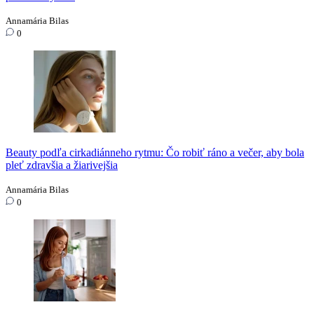
Annamária Bilas
0
Beauty podľa cirkadiánneho rytmu: Čo robiť ráno a večer, aby bola
pleť zdravšia a žiarivejšia
Annamária Bilas
0