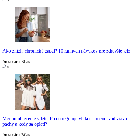
Ako znížiť chronický zápal? 10 ranných návykov pre zdravšie telo
Annamária Bilas
0
Merino oblečenie v lete: Prečo reguluje vlhkosť, menej zadržiava
pachy a kedy sa oplatí?
Annamária Bilas