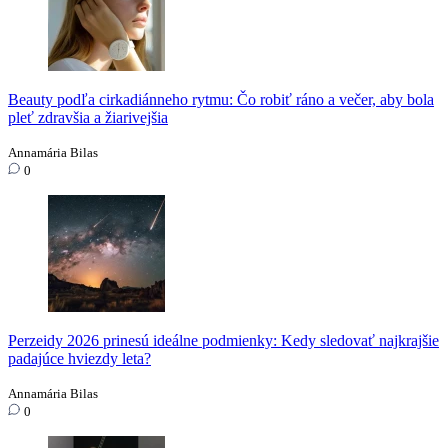
Beauty podľa cirkadiánneho rytmu: Čo robiť ráno a večer, aby bola
pleť zdravšia a žiarivejšia
Annamária Bilas
0
Perzeidy 2026 prinesú ideálne podmienky: Kedy sledovať najkrajšie
padajúce hviezdy leta?
Annamária Bilas
0