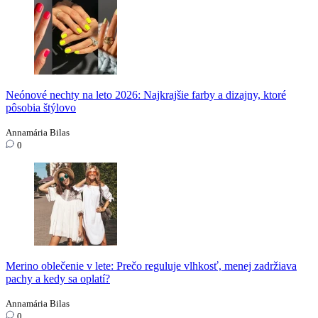
Neónové nechty na leto 2026: Najkrajšie farby a dizajny, ktoré
pôsobia štýlovo
Annamária Bilas
0
Merino oblečenie v lete: Prečo reguluje vlhkosť, menej zadržiava
pachy a kedy sa oplatí?
Annamária Bilas
0