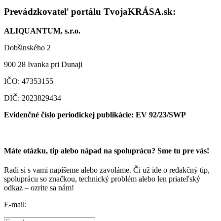
Prevádzkovateľ portálu TvojaKRÁSA.sk:
ALIQUANTUM, s.r.o.
Dobšinského 2
900 28 Ivanka pri Dunaji
IČO: 47353155
DIČ: 2023829434
Evidenčné číslo periodickej publikácie: EV 92/23/SWP
Máte otázku, tip alebo nápad na spoluprácu? Sme tu pre vás!
Radi si s vami napíšeme alebo zavoláme. Či už ide o redakčný tip,
spoluprácu so značkou, technický problém alebo len priateľský
odkaz – ozrite sa nám!
E-mail: