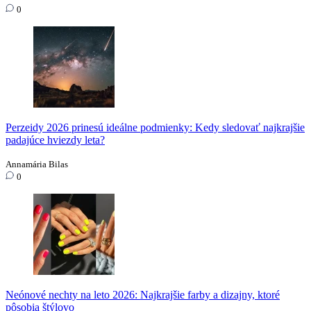
0
Perzeidy 2026 prinesú ideálne podmienky: Kedy sledovať najkrajšie
padajúce hviezdy leta?
Annamária Bilas
0
Neónové nechty na leto 2026: Najkrajšie farby a dizajny, ktoré
pôsobia štýlovo