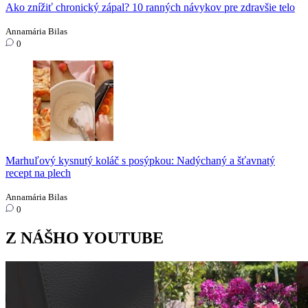
Ako znížiť chronický zápal? 10 ranných návykov pre zdravšie telo
Annamária Bilas
0
Marhuľový kysnutý koláč s posýpkou: Nadýchaný a šťavnatý
recept na plech
Annamária Bilas
0
Z NÁŠHO YOUTUBE