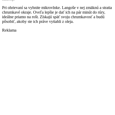
Pri ohrievaní sa vyhnite mikrovlnke. Langoše v nej zmäknú a stratia
chrumkavé okraje. Oveľa lepšie je dať ich na pár minút do rúry,
ideálne priamo na rošt. Získajú späť svoju chrumkavosť a budú
pôsobiť, akoby ste ich práve vytiahli z oleja.
Reklama