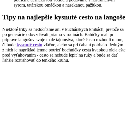
syrom, tatárskou omáčkou a nasekanou pažítkou.
Tipy na najlepšie kysnuté cesto na langoše
Niektoré triky sa nedočítame ani v kuchárskych knihách, pretože sa
po generácie odovzdávali priamo v rodinách. Babičky mali pri
príprave langošov svoje malé tajomstvá, ktoré často rozhodli o tom,
či bude
kysnuté cesto
vláčne, alebo sa pri ťahaní potrhalo. Jedným
z nich je napríklad jemne potrieť bochníčky cesta kvapkou oleja ešte
pred vyťahovaním - cesto sa nebude lepiť na ruky a bude sa dať
ľahšie rozťahovať do tenkého kruhu.