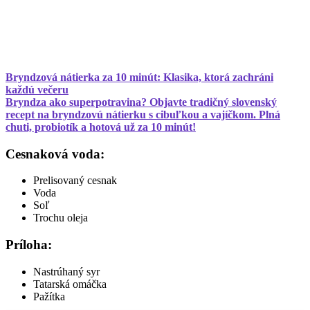
Bryndzová nátierka za 10 minút: Klasika, ktorá zachráni
každú večeru
Bryndza ako superpotravina? Objavte tradičný slovenský
recept na bryndzovú nátierku s cibuľkou a vajíčkom. Plná
chuti, probiotík a hotová už za 10 minút!
Cesnaková voda:
Prelisovaný cesnak
Voda
Soľ
Trochu oleja
Príloha:
Nastrúhaný syr
Tatarská omáčka
Pažítka