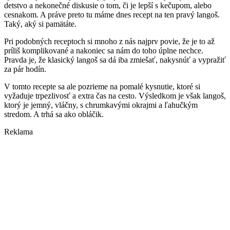
detstvo a nekonečné diskusie o tom, či je lepší s kečupom, alebo
cesnakom. A práve preto tu máme dnes recept na ten pravý langoš.
Taký, aký si pamätáte.
Pri podobných receptoch si mnoho z nás najprv povie, že je to až
príliš komplikované a nakoniec sa nám do toho úplne nechce.
Pravda je, že klasický langoš sa dá iba zmiešať, nakysnúť a vypražiť
za pár hodín.
V tomto recepte sa ale pozrieme na pomalé kysnutie, ktoré si
vyžaduje trpezlivosť a extra čas na cesto. Výsledkom je však langoš,
ktorý je jemný, vláčny, s chrumkavými okrajmi a ľahučkým
stredom. A trhá sa ako obláčik.
Reklama