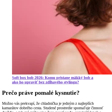
Soft box bob 2026: Komu pristane mäkký bob a
ako ho upraviť bez zdĺhavého stylingu?
Prečo práve pomalé kysnutie?
Možno vás prekvapí, že chladnička je jedným z najlepších
kamarátov dobrého cesta. Studené prostredie spomaľuje činnosť