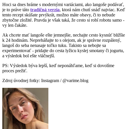
Hoci sa dnes hráme s modernými variáciami, ako langoše podávať,
je to práve táto
tradičná verzia
, ktorá nám chutí snáď najviac. Keď
tento recept skúšate prvýkrát, možno máte obavy, či to nebude
zbytočne zložité. Pravda je však taká, že cesto si robí robotu samo -
vy len čakáte.
Ak chcete mať langoše ešte jemnejšie, nechajte cesto kysnúť bližšie
k 24 hodinám. Nepreháňajte to s olejom, ak je správne rozpálený,
langoš do seba nenasaje toľko tuku. Takisto sa nebojte sa
experimentovať - pridajte do cesta lyžicu kyslej smotany či jogurtu,
a výsledok bol ešte vláčnejší.
PS: Výsledok býva lepší, keď neponáhľame, keď si dovolíme
proces prežiť.
Zdroj úvodnej fotky: Instagram / @varime.blog