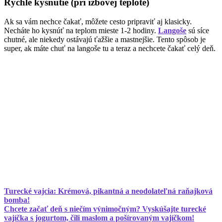
Rýchle kysnutie (pri izbovej teplote)
Ak sa vám nechce čakať, môžete cesto pripraviť aj klasicky.
Necháte ho kysnúť na teplom mieste 1-2 hodiny.
Langoše
sú síce
chutné, ale niekedy ostávajú ťažšie a mastnejšie. Tento spôsob je
super, ak máte chuť na langoše tu a teraz a nechcete čakať celý deň.
Turecké vajcia: Krémová, pikantná a neodolateľná raňajková
bomba!
Chcete začať deň s niečím výnimočným? Vyskúšajte turecké
vajíčka s jogurtom, čili maslom a pošírovaným vajíčkom!