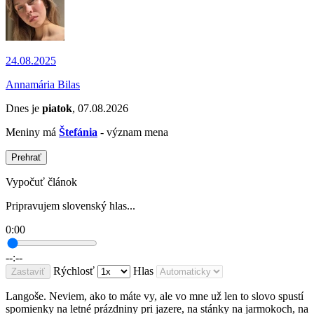
24.08.2025
Annamária Bilas
Dnes je
piatok
, 07.08.2026
Meniny má
Štefánia
- význam mena
Prehrať
Vypočuť článok
Pripravujem slovenský hlas...
0:00
--:--
Rýchlosť
Hlas
Zastaviť
Langoše. Neviem, ako to máte vy, ale vo mne už len to slovo spustí
spomienky na letné prázdniny pri jazere, na stánky na jarmokoch, na