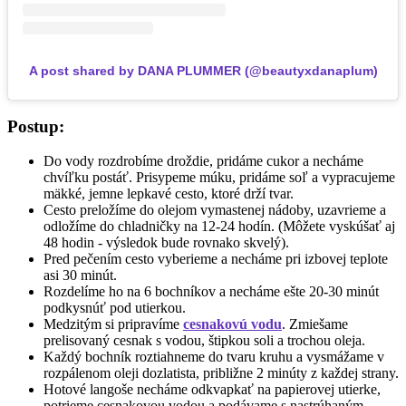
A post shared by DANA PLUMMER (@beautyxdanaplum)
Postup:
Do vody rozdrobíme droždie, pridáme cukor a necháme
chvíľku postáť. Prisypeme múku, pridáme soľ a vypracujeme
mäkké, jemne lepkavé cesto, ktoré drží tvar.
Cesto preložíme do olejom vymastenej nádoby, uzavrieme a
odložíme do chladničky na 12-24 hodín. (Môžete vyskúšať aj
48 hodin - výsledok bude rovnako skvelý).
Pred pečením cesto vyberieme a necháme pri izbovej teplote
asi 30 minút.
Rozdelíme ho na 6 bochníkov a necháme ešte 20-30 minút
podkysnúť pod utierkou.
Medzitým si pripravíme
cesnakovú vodu
. Zmiešame
prelisovaný cesnak s vodou, štipkou soli a trochou oleja.
Každý bochník roztiahneme do tvaru kruhu a vysmážame v
rozpálenom oleji dozlatista, približne 2 minúty z každej strany.
Hotové langoše necháme odkvapkať na papierovej utierke,
potrieme cesnakovou vodou a podávame s nastrúhaným