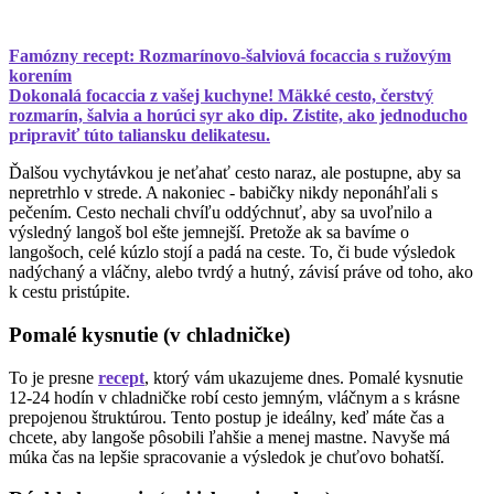
Famózny recept: Rozmarínovo-šalviová focaccia s ružovým
korením
Dokonalá focaccia z vašej kuchyne! Mäkké cesto, čerstvý
rozmarín, šalvia a horúci syr ako dip. Zistite, ako jednoducho
pripraviť túto taliansku delikatesu.
Ďalšou vychytávkou je neťahať cesto naraz, ale postupne, aby sa
nepretrhlo v strede. A nakoniec - babičky nikdy neponáhľali s
pečením. Cesto nechali chvíľu oddýchnuť, aby sa uvoľnilo a
výsledný langoš bol ešte jemnejší. Pretože ak sa bavíme o
langošoch, celé kúzlo stojí a padá na ceste. To, či bude výsledok
nadýchaný a vláčny, alebo tvrdý a hutný, závisí práve od toho, ako
k cestu pristúpite.
Pomalé kysnutie (v chladničke)
To je presne
recept
, ktorý vám ukazujeme dnes. Pomalé kysnutie
12-24 hodín v chladničke robí cesto jemným, vláčnym a s krásne
prepojenou štruktúrou. Tento postup je ideálny, keď máte čas a
chcete, aby langoše pôsobili ľahšie a menej mastne. Navyše má
múka čas na lepšie spracovanie a výsledok je chuťovo bohatší.