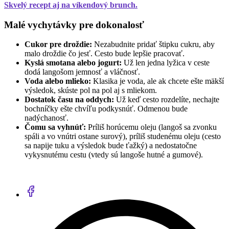
Skvelý recept aj na víkendový brunch.
Malé vychytávky pre dokonalosť
Cukor pre droždie:
Nezabudnite pridať štipku cukru, aby
malo droždie čo jesť. Cesto bude lepšie pracovať.
Kyslá smotana alebo jogurt:
Už len jedna lyžica v ceste
dodá langošom jemnosť a vláčnosť.
Voda alebo mlieko:
Klasika je voda, ale ak chcete ešte mäkší
výsledok, skúste pol na pol aj s mliekom.
Dostatok času na oddych:
Už keď cesto rozdelíte, nechajte
bochníčky ešte chvíľu podkysnúť. Odmenou bude
nadýchanosť.
Čomu sa vyhnúť:
Príliš horúcemu oleju (langoš sa zvonku
spáli a vo vnútri ostane surový), príliš studenému oleju (cesto
sa napije tuku a výsledok bude ťažký) a nedostatočne
vykysnutému cestu (vtedy sú langoše hutné a gumové).