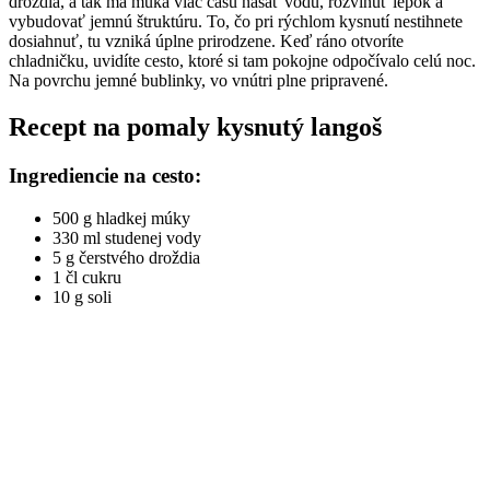
droždia, a tak má múka viac času nasať vodu, rozvinúť lepok a
vybudovať jemnú štruktúru. To, čo pri rýchlom kysnutí nestihnete
dosiahnuť, tu vzniká úplne prirodzene. Keď ráno otvoríte
chladničku, uvidíte cesto, ktoré si tam pokojne odpočívalo celú noc.
Na povrchu jemné bublinky, vo vnútri plne pripravené.
Recept na pomaly kysnutý langoš
Ingrediencie na cesto:
500 g hladkej múky
330 ml studenej vody
5 g čerstvého droždia
1 čl cukru
10 g soli