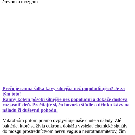
črevom a mozgom.
Prečo je ranná šálka kávy silnejšia než popoludňajšia? Je za
tým toto!
Ranný kofeín pôsobí silnejšie než popoludní a dokáže doslova
rozjasniť deň. Prečítajte si, čo hovoria štúdie o účinku kávy na
náladu či duševnú pohodu.
Mikrobióm pritom priamo ovplyvňuje naše chute a nálady. Zlé
baktérie, ktoré sa živia cukrom, dokážu vysielať chemické signály
do mozgu prostredníctvom nervu vagus a neurotransmiterov, čím