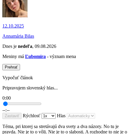
12.10.2025
Annamária Bilas
Dnes je
nedeľa
, 09.08.2026
Meniny má
Ľubomíra
- význam mena
Prehrať
Vypočuť článok
Pripravujem slovenský hlas...
0:00
--:--
Rýchlosť
Hlas
Zastaviť
Téma, pri ktorej sa stretávajú dva svety a dva názory. No tu je
pravda. Nie je to o vôli. Nie je to o slabosti. A rozhodne to nie je o