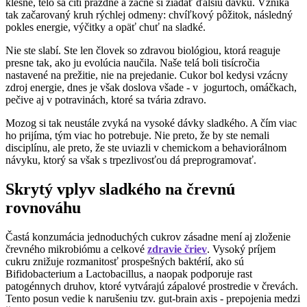
klesne, telo sa cíti prázdne a začne si žiadať ďalšiu dávku. Vzniká
tak začarovaný kruh rýchlej odmeny: chvíľkový pôžitok, následný
pokles energie, výčitky a opäť chuť na sladké.
Nie ste slabí. Ste len človek so zdravou biológiou, ktorá reaguje
presne tak, ako ju evolúcia naučila. Naše telá boli tisícročia
nastavené na prežitie, nie na prejedanie. Cukor bol kedysi vzácny
zdroj energie, dnes je však doslova všade - v jogurtoch, omáčkach,
pečive aj v potravinách, ktoré sa tvária zdravo.
Mozog si tak neustále zvyká na vysoké dávky sladkého. A čím viac
ho prijíma, tým viac ho potrebuje. Nie preto, že by ste nemali
disciplínu, ale preto, že ste uviazli v chemickom a behaviorálnom
návyku, ktorý sa však s trpezlivosťou dá preprogramovať.
Skrytý vplyv sladkého na črevnú
rovnováhu
Častá konzumácia jednoduchých cukrov zásadne mení aj zloženie
črevného mikrobiómu a celkové
zdravie čriev
. Vysoký príjem
cukru znižuje rozmanitosť prospešných baktérií, ako sú
Bifidobacterium a Lactobacillus, a naopak podporuje rast
patogénnych druhov, ktoré vytvárajú zápalové prostredie v črevách.
Tento posun vedie k narušeniu tzv. gut-brain axis - prepojenia medzi