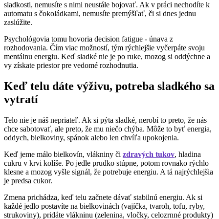
sladkosti, nemusíte s nimi neustále bojovať. Ak v práci nechodíte k
automatu s čokoládkami, nemusíte premýšľať, či si dnes jednu
zaslúžite.
Psychológovia tomu hovoria decision fatigue - únava z
rozhodovania. Čím viac možností, tým rýchlejšie vyčerpáte svoju
mentálnu energiu. Keď sladké nie je po ruke, mozog si oddýchne a
vy získate priestor pre vedomé rozhodnutia.
Keď telu dáte výživu, potreba sladkého sa
vytratí
Telo nie je náš nepriateľ. Ak si pýta sladké, nerobí to preto, že nás
chce sabotovať, ale preto, že mu niečo chýba. Môže to byť energia,
oddych, bielkoviny, spánok alebo len chvíľa upokojenia.
Keď jeme málo bielkovín, vlákniny či
zdravých tukov
, hladina
cukru v krvi kolíše. Po jedle prudko stúpne, potom rovnako rýchlo
klesne a mozog vyšle signál, že potrebuje energiu. A tá najrýchlejšia
je predsa cukor.
Zmena prichádza, keď telu začnete dávať stabilnú energiu. Ak si
každé jedlo postavíte na bielkovinách (vajíčka, tvaroh, tofu, ryby,
strukoviny), pridáte vlákninu (zelenina, vločky, celozrnné produkty)