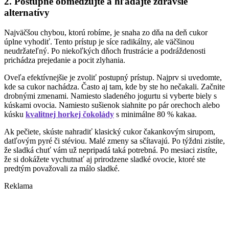
2. Postupne obmedzujte a hľadajte zdravšie
alternatívy
Najväčšou chybou, ktorú robíme, je snaha zo dňa na deň cukor
úplne vyhodiť. Tento prístup je síce radikálny, ale väčšinou
neudržateľný. Po niekoľkých dňoch frustrácie a podráždenosti
prichádza prejedanie a pocit zlyhania.
Oveľa efektívnejšie je zvoliť postupný prístup. Najprv si uvedomte,
kde sa cukor nachádza. Často aj tam, kde by ste ho nečakali. Začnite
drobnými zmenami. Namiesto sladeného jogurtu si vyberte biely s
kúskami ovocia. Namiesto sušienok siahnite po pár orechoch alebo
kúsku
kvalitnej horkej čokolády
s minimálne 80 % kakaa.
Ak pečiete, skúste nahradiť klasický cukor čakankovým sirupom,
datľovým pyré či stéviou. Malé zmeny sa sčítavajú. Po týždni zistíte,
že sladká chuť vám už nepripadá taká potrebná. Po mesiaci zistíte,
že si dokážete vychutnať aj prirodzene sladké ovocie, ktoré ste
predtým považovali za málo sladké.
Reklama