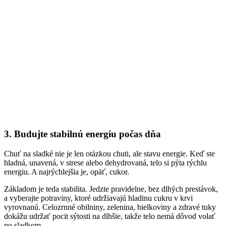
3. Budujte stabilnú energiu počas dňa
Chuť na sladké nie je len otázkou chuti, ale stavu energie. Keď ste
hladná, unavená, v strese alebo dehydrovaná, telo si pýta rýchlu
energiu. A najrýchlejšia je, opäť, cukor.
Základom je teda stabilita. Jedzte pravidelne, bez dlhých prestávok,
a vyberajte potraviny, ktoré udržiavajú hladinu cukru v krvi
vyrovnanú. Celozrnné obilniny, zelenina, bielkoviny a zdravé tuky
dokážu udržať pocit sýtosti na dlhšie, takže telo nemá dôvod volať
po sladkom.