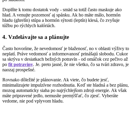
Doplňte k tomu dostatok vody - smäd sa totiž často maskuje ako
hlad. A venujte pozornosť aj spánku. Ak ho máte málo, hormón
hladu (ghrelín) stúpa a hormón sýtosti (leptín) klesá, čo zvyšuje
túžbu po rýchlych kalóriách.
4. Vzdelávajte sa a plánujte
Často hovoríme, že nevedomosť je blaženosť, no v oblasti výživy to
neplatí. Práve vedomosť a informovanosť prinášajú slobodu. Cukor
sa skrýva v desiatkach bežných potravín - od omáčok cez pečivo až
po
fit potraviny
. Je. preto jasné, že nie všetko, čo sa tvári zdravo, je
naozaj prospešné.
Rovnako dôležité je plánovanie. Ak viete, čo budete jesť,
minimalizujete impulzívne rozhodnutia. Keď ste hladná a bez plánu,
mozog automaticky siaha po najrýchlejšom zdroji energie. Ak však
máte pripravené jedlo, nemusíte premýšľať, čo zjesť. Vyberáte
vedome, nie pod vplyvom hladu.