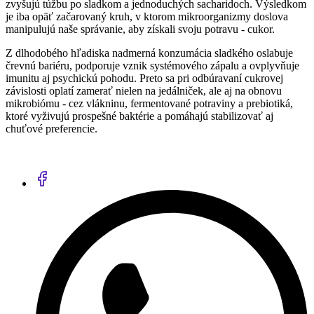
zvyšujú túžbu po sladkom a jednoduchých sacharidoch. Výsledkom
je iba opäť začarovaný kruh, v ktorom mikroorganizmy doslova
manipulujú naše správanie, aby získali svoju potravu - cukor.
Z dlhodobého hľadiska nadmerná konzumácia sladkého oslabuje
črevnú bariéru, podporuje vznik systémového zápalu a ovplyvňuje
imunitu aj psychickú pohodu. Preto sa pri odbúravaní cukrovej
závislosti oplatí zamerať nielen na jedálniček, ale aj na obnovu
mikrobiómu - cez vlákninu, fermentované potraviny a prebiotiká,
ktoré vyživujú prospešné baktérie a pomáhajú stabilizovať aj
chuťové preferencie.