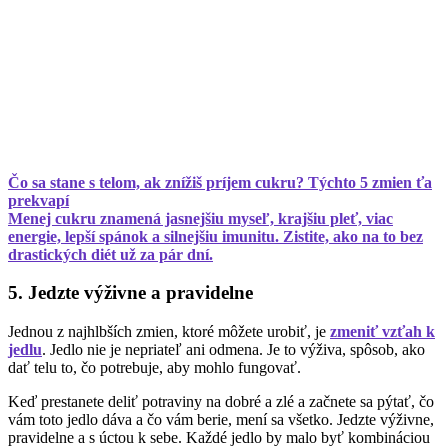
Čo sa stane s telom, ak znížiš príjem cukru? Týchto 5 zmien ťa
prekvapí
Menej cukru znamená jasnejšiu myseľ, krajšiu pleť, viac
energie, lepší spánok a silnejšiu imunitu. Zistite, ako na to bez
drastických diét už za pár dní.
5. Jedzte výživne a pravidelne
Jednou z najhlbších zmien, ktoré môžete urobiť, je
zmeniť vzťah k
jedlu
. Jedlo nie je nepriateľ ani odmena. Je to výživa, spôsob, ako
dať telu to, čo potrebuje, aby mohlo fungovať.
Keď prestanete deliť potraviny na dobré a zlé a začnete sa pýtať, čo
vám toto jedlo dáva a čo vám berie, mení sa všetko. Jedzte výživne,
pravidelne a s úctou k sebe. Každé jedlo by malo byť kombináciou