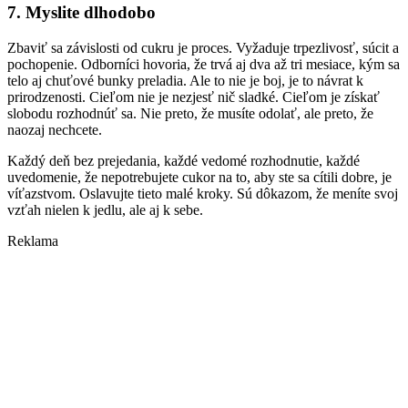
7. Myslite dlhodobo
Zbaviť sa závislosti od cukru je proces. Vyžaduje trpezlivosť, súcit a
pochopenie. Odborníci hovoria, že trvá aj dva až tri mesiace, kým sa
telo aj chuťové bunky preladia. Ale to nie je boj, je to návrat k
prirodzenosti. Cieľom nie je nezjesť nič sladké. Cieľom je získať
slobodu rozhodnúť sa. Nie preto, že musíte odolať, ale preto, že
naozaj nechcete.
Každý deň bez prejedania, každé vedomé rozhodnutie, každé
uvedomenie, že nepotrebujete cukor na to, aby ste sa cítili dobre, je
víťazstvom. Oslavujte tieto malé kroky. Sú dôkazom, že meníte svoj
vzťah nielen k jedlu, ale aj k sebe.
Reklama