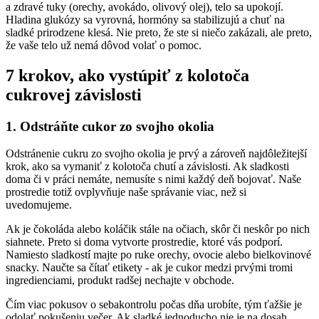
a zdravé tuky (orechy, avokádo, olivový olej), telo sa upokojí.
Hladina glukózy sa vyrovná, hormóny sa stabilizujú a chuť na
sladké prirodzene klesá. Nie preto, že ste si niečo zakázali, ale preto,
že vaše telo už nemá dôvod volať o pomoc.
7 krokov, ako vystúpiť z kolotoča
cukrovej závislosti
1. Odstráňte cukor zo svojho okolia
Odstránenie cukru zo svojho okolia je prvý a zároveň najdôležitejší
krok, ako sa vymaniť z kolotoča chutí a závislosti. Ak sladkosti
doma či v práci nemáte, nemusíte s nimi každý deň bojovať. Naše
prostredie totiž ovplyvňuje naše správanie viac, než si
uvedomujeme.
Ak je čokoláda alebo koláčik stále na očiach, skôr či neskôr po nich
siahnete. Preto si doma vytvorte prostredie, ktoré vás podporí.
Namiesto sladkostí majte po ruke orechy, ovocie alebo bielkovinové
snacky. Naučte sa čítať etikety - ak je cukor medzi prvými tromi
ingredienciami, produkt radšej nechajte v obchode.
Čím viac pokusov o sebakontrolu počas dňa urobíte, tým ťažšie je
odolať pokušeniu večer. Ak sladké jednoducho nie je na dosah,