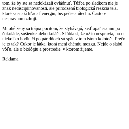
tom, že by ste sa nedokázali ovládnuť. Túžba po sladkom nie je
znak nedisciplinovanosti, ale prirodzená biologická reakcia tela,
ktoré sa snaží hľadať energiu, bezpečie a útechu. Často v
nesprávnom zdroji.
Mnohé ženy sa trápia pocitom, že zlyhávajú, keď opäť siahnu po
čokoláde, sušienke alebo koláči. Sľúbia si, že už to nespravia, no o
niekoľko hodín či po pár dňoch sú späť v tom istom kolotoči. Prečo
je to tak? Cukor je látka, ktorá mení chémiu mozgu. Nejde o slabú
vôľu, ale o biológiu a prostredie, v ktorom žijeme.
Reklama