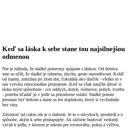
Keď sa láska k sebe stane tou najsilnejšou
odmenou
Nie je náhoda, že sladké potraviny spájame s láskou. Od detstva
sme sa učili, že sladké je odmena, útecha, gesto starostlivosti. Koláč
od mamy, zmrzlina po zlom dni, čokoláda ako darček - všetko to v
nás vytvára emocionálne prepojenie. Keď sa však naučíte dávať si
lásku iným spôsobom - cez oddych, dotyk, rozhovor, pohyb, tvorbu
- potreba hľadať ju v jedle sa prirodzene oslabí. Sladké potom
prestane byť liekom a stane sa len doplnkom, ktorý si vychutnáte
bez viny.
Závislosť od cukru nie je o slabosti. Je to o návykoch, prostredí a o
spôsobe, akým k sebe pristupujete. Ak začnete budovať vedomý
vzťah k jedlu, v ktorom je miesto pre rovnováhu, pokoj a výživu,