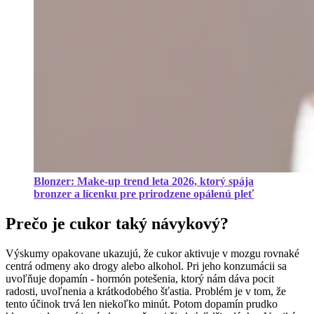
Blonzer: Make-up trend leta 2026, ktorý spája
bronzer a lícenku pre prirodzene opálenú pleť
Prečo je cukor taký návykový?
Výskumy opakovane ukazujú, že cukor aktivuje v mozgu rovnaké
centrá odmeny ako drogy alebo alkohol. Pri jeho konzumácii sa
uvoľňuje dopamín - hormón potešenia, ktorý nám dáva pocit
radosti, uvoľnenia a krátkodobého šťastia. Problém je v tom, že
tento účinok trvá len niekoľko minút. Potom dopamín prudko