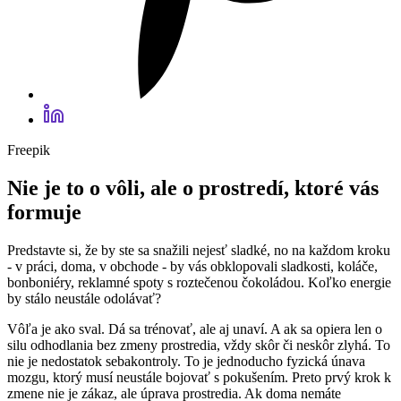
Freepik
Nie je to o vôli, ale o prostredí, ktoré vás
formuje
Predstavte si, že by ste sa snažili nejesť sladké, no na každom kroku
- v práci, doma, v obchode - by vás obklopovali sladkosti, koláče,
bonboniéry, reklamné spoty s roztečenou čokoládou. Koľko energie
by stálo neustále odolávať?
Vôľa je ako sval. Dá sa trénovať, ale aj unaví. A ak sa opiera len o
silu odhodlania bez zmeny prostredia, vždy skôr či neskôr zlyhá. To
nie je nedostatok sebakontroly. To je jednoducho fyzická únava
mozgu, ktorý musí neustále bojovať s pokušením. Preto prvý krok k
zmene nie je zákaz, ale úprava prostredia. Ak doma nemáte