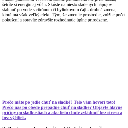
šetríte si energiu aj vôľu. Skúste namiesto sladených nápojov
siahnuť po vode s citrónom či bylinkovom čaji - drobná zmena,
ktorá má však veľký efekt. Tým, že zmeníte prostredie, znížite počet
pokušení a spravíte zdravšie rozhodnutie úplne prirodzene.
Prečo máte po jedle chuť na sladké? Telo vám hovorí toto!
Prečo nás po obede prepadne chuť na sladké? Objavte hlavné
príčiny po sladkostiach a ako tieto chute zvládnuť bez stresu a
bez výčitiek.​