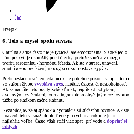
Freepik
6. Telo a myseľ spolu súvisia
Chuť na sladké často nie je fyzická, ale emocionálna. Sladké jedlo
nám poskytuje okamžitý pocit útechy, pretože spúšťa v mozgu
tvorbu serotonínu - hormónu šťastia. Ak ste v strese, unavení,
smutní alebo preťažení, mozog si cukor doslova vypýta.
Preto nestačí riešiť len jedálniček. Je potrebné pozrieť sa aj na to, čo
vo vašom živote
vyvoláva stres
, napätie, úzkosť či nespokojnosť.
Ak sa naučíte tieto pocity zvládať inak, napríklad pohybom,
dychovými cvičeniami, journalingom alebo obyčajným rozhovorom,
túžba po sladkom začne slabnúť.
Nezabúdajte, že aj spánok a hydratácia sú súčasťou rovnice. Ak ste
unavení, telo sa snaží doplniť energiu rýchlo a cukor je jeho
najľahšia voľba. Často však stačí viac spať, piť vodu a
dopriať si
oddych
.