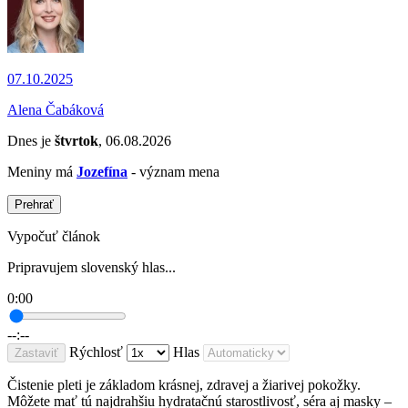
07.10.2025
Alena Čabáková
Dnes je
štvrtok
, 06.08.2026
Meniny má
Jozefína
- význam mena
Prehrať
Vypočuť článok
Pripravujem slovenský hlas...
0:00
--:--
Rýchlosť
Hlas
Zastaviť
Čistenie pleti je základom krásnej, zdravej a žiarivej pokožky.
Môžete mať tú najdrahšiu hydratačnú starostlivosť, séra aj masky –