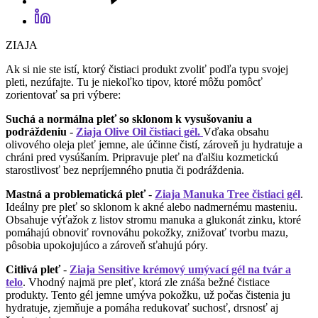
ZIAJA
Ak si nie ste istí, ktorý čistiaci produkt zvoliť podľa typu svojej
pleti, nezúfajte. Tu je niekoľko tipov, ktoré môžu pomôcť
zorientovať sa pri výbere:
Suchá a normálna pleť so sklonom k vysušovaniu a
podráždeniu
-
Ziaja Olive Oil čistiaci gél.
Vďaka obsahu
olivového oleja pleť jemne, ale účinne čistí, zároveň ju hydratuje a
chráni pred vysúšaním. Pripravuje pleť na ďalšiu kozmetickú
starostlivosť bez nepríjemného pnutia či podráždenia.
Mastná a problematická pleť
-
Ziaja Manuka Tree čistiaci gél
.
Ideálny pre pleť so sklonom k akné alebo nadmernému masteniu.
Obsahuje výťažok z listov stromu manuka a glukonát zinku, ktoré
pomáhajú obnoviť rovnováhu pokožky, znižovať tvorbu mazu,
pôsobia upokojujúco a zároveň sťahujú póry.
Citlivá pleť
-
Ziaja Sensitive krémový umývací gél na tvár a
telo
. Vhodný najmä pre pleť, ktorá zle znáša bežné čistiace
produkty. Tento gél jemne umýva pokožku, už počas čistenia ju
hydratuje, zjemňuje a pomáha redukovať suchosť, drsnosť aj