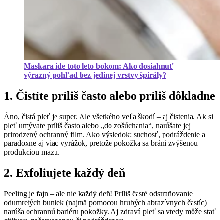
Maskara ide toto leto bokom: Ako dosiahnuť
výrazný pohľad bez jedinej vrstvy špirály?
1.
Čistíte príliš často alebo príliš dôkladne
Áno, čistá pleť je super. Ale všetkého veľa škodí – aj čistenia. Ak si
pleť umývate príliš často alebo „do zošúchania“, narúšate jej
prirodzený ochranný film. Ako výsledok: suchosť, podráždenie a
paradoxne aj viac vyrážok, pretože pokožka sa bráni zvýšenou
produkciou mazu.
2. Exfoliujete každý deň
Peeling je fajn – ale nie každý deň! Príliš časté odstraňovanie
odumretých buniek (najmä pomocou hrubých abrazívnych častíc)
narúša ochrannú bariéru pokožky. Aj zdravá pleť sa vtedy môže stať