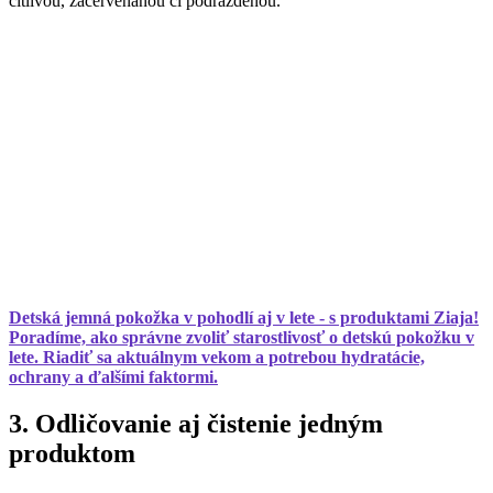
citlivou, začervenanou či podráždenou.
Detská jemná pokožka v pohodlí aj v lete - s produktami Ziaja!
Poradíme, ako správne zvoliť starostlivosť o detskú pokožku v
lete. Riadiť sa aktuálnym vekom a potrebou hydratácie,
ochrany a ďalšími faktormi.
3. Odličovanie aj čistenie jedným
produktom