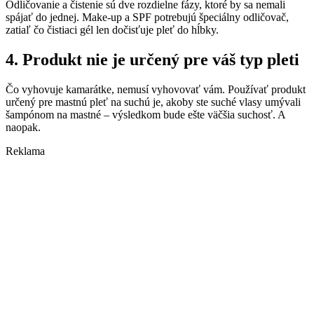
Odličovanie a čistenie sú dve rozdielne fázy, ktoré by sa nemali
spájať do jednej. Make-up a SPF potrebujú špeciálny odličovač,
zatiaľ čo čistiaci gél len dočisťuje pleť do hĺbky.
4. Produkt nie je určený pre váš typ pleti
Čo vyhovuje kamarátke, nemusí vyhovovať vám. Používať produkt
určený pre mastnú pleť na suchú je, akoby ste suché vlasy umývali
šampónom na mastné – výsledkom bude ešte väčšia suchosť. A
naopak.
Reklama