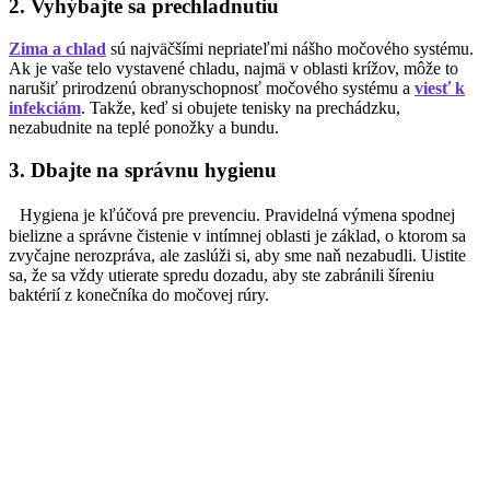
2. Vyhýbajte sa prechladnutiu
Zima a chlad
sú najväčšími nepriateľmi nášho močového systému.
Ak je vaše telo vystavené chladu, najmä v oblasti krížov, môže to
narušiť prirodzenú obranyschopnosť močového systému a
viesť k
infekciám
. Takže, keď si obujete tenisky na prechádzku,
nezabudnite na teplé ponožky a bundu.
3. Dbajte na správnu hygienu
Hygiena je kľúčová pre prevenciu. Pravidelná výmena spodnej
bielizne a správne čistenie v intímnej oblasti je základ, o ktorom sa
zvyčajne nerozpráva, ale zaslúži si, aby sme naň nezabudli. Uistite
sa, že sa vždy utierate spredu dozadu, aby ste zabránili šíreniu
baktérií z konečníka do močovej rúry.