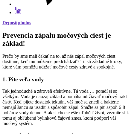
Depositphotos
Prevencia zápalu močových ciest je
základ!
Prečo by sme mali čakať na to, až nás zápal močových ciest
dostihne, keď mu môžeme predchádzať? Tu sú základné kroky,
ktoré vám pomôžu udržať močové cesty zdravé a spokojné.
1. Pite veľa vody
Tak jednoduché a zároveň efektívne. Tá voda … poradí si so
všetkým. Voda je naozaj základ a pomáha udržiavať močový trakt
čistý. Keď pijete dostatok tekutín, váš moč sa zriedi a baktérie
nemajú šancu sa usadiť a spôsobiť zápal. Snažte sa piť aspoň 6-8
pohárov vody denne. A ak si chcete ešte uľahčiť život, vezmite si k
tomu aj obľúbenú bylinkovú čajovú zmes, ktorá podporí váš
močový systém.