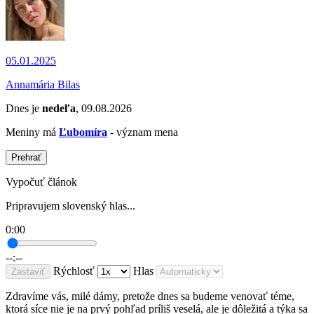
05.01.2025
Annamária Bilas
Dnes je
nedeľa
, 09.08.2026
Meniny má
Ľubomíra
- význam mena
Prehrať
Vypočuť článok
Pripravujem slovenský hlas...
0:00
--:--
Rýchlosť
Hlas
Zastaviť
Zdravíme vás, milé dámy, pretože dnes sa budeme venovať téme,
ktorá síce nie je na prvý pohľad príliš veselá, ale je dôležitá a týka sa