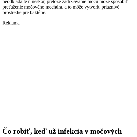
neodkladajte n neskôr, pretože zadržiavanie moču môže spôsobiť
preťaženie močového mechúra, a to môže vytvoriť priaznivé
prostredie pre baktérie.
Reklama
Čo robiť, keď už infekcia v močových