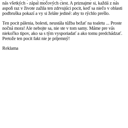
nás všetkých - zápal močových ciest. A priznajme si, každá z nás
aspoň raz v živote zažila ten zdrvujúci pocit, keď sa niečo v oblasti
podbruška pokazí a vy si želáte jediné: aby to rýchlo prešlo.
Ten pocit pálenia, bolesti, neustála túžba bežať na toaletu ... Proste
nočná mora! Ale nebojte sa, nie ste v tom samy. Máme pre vás
niekoľko tipov, ako sa s tým vysporiadať a ako tomu predchádzať.
Pretože ten pocit fakt nie je príjemný!
Reklama