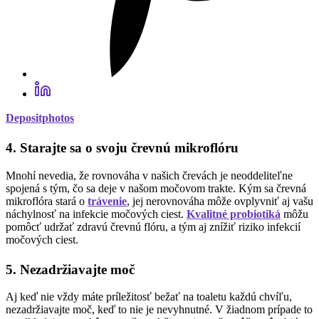
Depositphotos
4. Starajte sa o svoju črevnú mikroflóru
Mnohí nevedia, že rovnováha v našich črevách je neoddeliteľne
spojená s tým, čo sa deje v našom močovom trakte. Kým sa črevná
mikroflóra stará o
trávenie
, jej nerovnováha môže ovplyvniť aj vašu
náchylnosť na infekcie močových ciest.
Kvalitné probiotiká
môžu
pomôcť udržať zdravú črevnú flóru, a tým aj znížiť riziko infekcií
močových ciest.
5. Nezadržiavajte moč
Aj keď nie vždy máte príležitosť bežať na toaletu každú chvíľu,
nezadržiavajte moč, keď to nie je nevyhnutné. V žiadnom prípade to