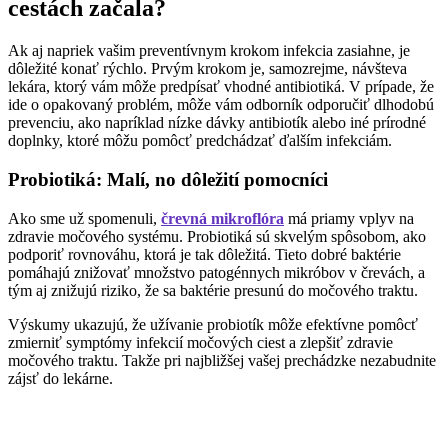
cestách začala?
Ak aj napriek vašim preventívnym krokom infekcia zasiahne, je
dôležité konať rýchlo. Prvým krokom je, samozrejme, návšteva
lekára, ktorý vám môže predpísať vhodné antibiotiká. V prípade, že
ide o opakovaný problém, môže vám odborník odporučiť dlhodobú
prevenciu, ako napríklad nízke dávky antibiotík alebo iné prírodné
doplnky, ktoré môžu pomôcť predchádzať ďalším infekciám.
Probiotiká: Malí, no dôležití pomocníci
Ako sme už spomenuli,
črevná mikroflóra
má priamy vplyv na
zdravie močového systému. Probiotiká sú skvelým spôsobom, ako
podporiť rovnováhu, ktorá je tak dôležitá. Tieto dobré baktérie
pomáhajú znižovať množstvo patogénnych mikróbov v črevách, a
tým aj znižujú riziko, že sa baktérie presunú do močového traktu.
Výskumy ukazujú, že užívanie probiotík môže efektívne pomôcť
zmierniť symptómy infekcií močových ciest a zlepšiť zdravie
močového traktu. Takže pri najbližšej vašej prechádzke nezabudnite
zájsť do lekárne.