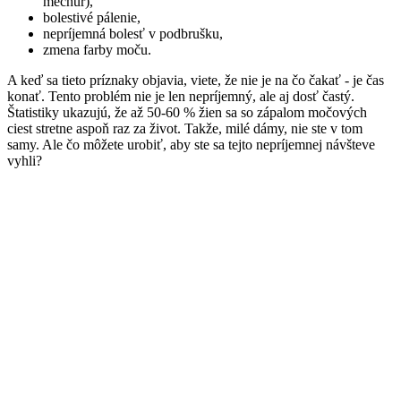
mechúr),
bolestivé pálenie,
nepríjemná bolesť v podbrušku,
zmena farby moču.
A keď sa tieto príznaky objavia, viete, že nie je na čo čakať - je čas
konať. Tento problém nie je len nepríjemný, ale aj dosť častý.
Štatistiky ukazujú, že až 50-60 % žien sa so zápalom močových
ciest stretne aspoň raz za život. Takže, milé dámy, nie ste v tom
samy. Ale čo môžete urobiť, aby ste sa tejto nepríjemnej návšteve
vyhli?