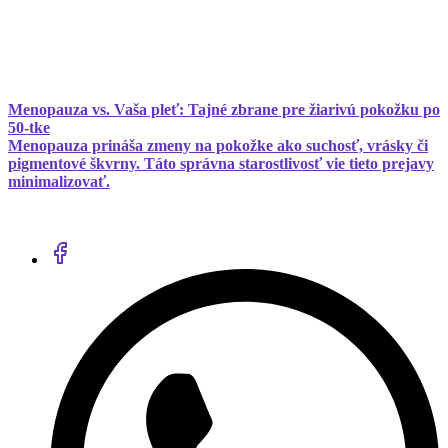
Menopauza vs. Vaša pleť: Tajné zbrane pre žiarivú pokožku po
50-tke
Menopauza prináša zmeny na pokožke ako suchosť, vrásky či
pigmentové škvrny. Táto správna starostlivosť vie tieto prejavy
minimalizovať.