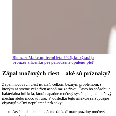
Blonzer: Make-up trend leta 2026, ktorý spája
bronzer a lícenku pre prirodzene opálenú pleť
Zápal močových ciest – aké sú príznaky?
Zápal močových ciest je, žiaľ, celkom bežným problémom, s
ktorým sa stretne veľa žien aspoň raz za život. Často ho spôsobuje
bakteriálna infekcia, ktorá napadne močový systém, najmä močový
mechúr alebo močovú rúru. V dôsledku tejto infekcie sa zvyčajne
objavujú veľmi nepríjemné príznaky:
časté nutkanie na močenie (aj keď máte prázdny močový