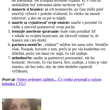
ste tolerantná. Ste schopná otvorene vyjadriť to, v čom už
nedokážete byť tolerantná alebo nechcete byť?
stanovte si hranice:
ak ich nestanovíte, po čase môže prísť
emočný výbuch v podobe sťažností, čo všetko ste museli
tolerovať, a ako ste sa pre to trápili.
naučte sa vyjadrovať svoje emócie:
naučte s povedať čo
vidíte a zároveň pomenovať svoje pocity.
trénujte asertívne správanie:
bude vám pomáhať žiť
v súlade so svojimi hranicami, ale zároveň vnímať to, že
hranice má i ten druhý.
partnera nenúťte:
„vládnuť“ môžete len sama sebe. Nemlčte
však. Naopak, hovorte o tom, prečo je pre vás konkrétna vec
dôležitá, prečo vás daná vec trápi, čo váš zraňuje.
nehodnoťte:
snažte sa partnerovi porozumieť, nie ho
hodnotiť. Hovorte, čo vás hnevá, štve, zraňuje, z čoho je vám
smutno, ale bez toho, aby ste toho druhého zaplavili
výčitkami.
Pozri aj:
Nielen príjemný zážitok... Čo všetko prezradí o vašom
bábätku CTG?