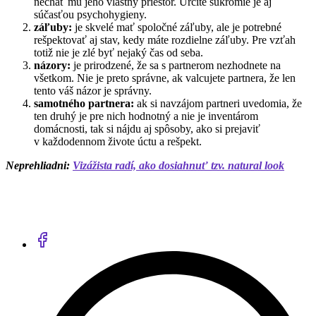
nechať mu jeho vlastný priestor. Určité súkromie je aj
súčasťou psychohygieny.
záľuby:
je skvelé mať spoločné záľuby, ale je potrebné
rešpektovať aj stav, kedy máte rozdielne záľuby. Pre vzťah
totiž nie je zlé byť nejaký čas od seba.
názory:
je prirodzené, že sa s partnerom nezhodnete na
všetkom. Nie je preto správne, ak valcujete partnera, že len
tento váš názor je správny.
samotného partnera:
ak si navzájom partneri uvedomia, že
ten druhý je pre nich hodnotný a nie je inventárom
domácnosti, tak si nájdu aj spôsoby, ako si prejaviť
v každodennom živote úctu a rešpekt.
Neprehliadni:
Vizážista radí, ako dosiahnuť tzv. natural look