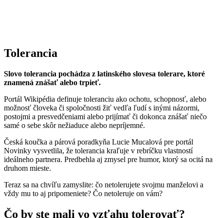
Tolerancia
Slovo tolerancia pochádza z latinského slovesa tolerare, ktoré
znamená znášať alebo trpieť.
Portál Wikipédia definuje toleranciu ako ochotu, schopnosť, alebo
možnosť človeka či spoločnosti žiť vedľa ľudí s inými názormi,
postojmi a presvedčeniami alebo prijímať či dokonca znášať niečo
samé o sebe skôr nežiaduce alebo nepríjemné.
Česká koučka a párová poradkyňa Lucie Mucalová pre portál
Novinky vysvetlila, že tolerancia kraľuje v rebríčku vlastností
ideálneho partnera. Predbehla aj zmysel pre humor, ktorý sa ocitá na
druhom mieste.
Teraz sa na chvíľu zamyslite: čo netolerujete svojmu manželovi a
vždy mu to aj pripomeniete? Čo netoleruje on vám?
Čo by ste mali vo vzťahu tolerovať?