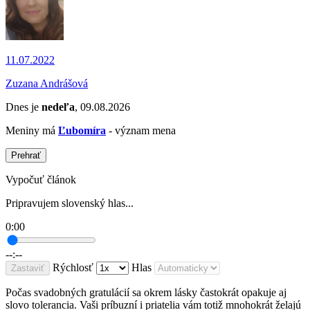
11.07.2022
Zuzana Andrášová
Dnes je
nedeľa
, 09.08.2026
Meniny má
Ľubomíra
- význam mena
Prehrať
Vypočuť článok
Pripravujem slovenský hlas...
0:00
--:--
Rýchlosť
Hlas
Zastaviť
Počas svadobných gratulácií sa okrem lásky častokrát opakuje aj
slovo tolerancia. Vaši príbuzní i priatelia vám totiž mnohokrát želajú