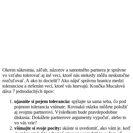
Okrem súkromia, záľub, názorov a samotného partnera je správne
vo vzťahu tolerovať aj iné veci, ktoré nás niekedy môžu neskutočne
rozčuľovať. A ako to docieliť? Ako nájsť správnu hranicu medzi
toleranciou a riešením vecí, ktoré vás hnevajú. Koučka Mucalová
dáva 7 jednoduchých tipov:
ujasnite si pojem tolerancia:
spýtajte sa sama seba, čo pod
pojmom tolerancia vnímate. Rovnakú otázku môžete položiť
aj svojmu partnerovi. Výsledkom bude pravdepodobne
diskusia. Dokážete partnerove argumenty vypočuť, alebo to
vo vás vrie?
všímajte si svoje pocity:
skúste si uvedomiť, ako vám je, keď