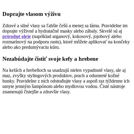
Doprajte vlasom výživu
Zdravé a silné vlasy sa ľahšie češú a menej sa lámu. Pravidelne im
doprajte výživné a hydratačné masky alebo zábaly. Skvelé sú aj
prírodné oleje
(napríklad arganový, kokosový, jojobový alebo
rozmarínový na podporu rastu), ktoré môžete aplikovať na končeky
alebo ako predumývaciu kúru.
Nezabúdajte čistiť svoje kefy a hrebene
Na kefách a hrebeňoch sa usadzujú nielen vypadnuté vlasy, ale aj
maz, zvyšky stylingových produktov, prach a odumreté kožné
bunky. Pravidelne z nich odstraňujte vlasy a aspoň raz týždenne ich
umyte jemným šampónom alebo mydlovou vodou. Čisté nástroje
znamenajú čistejšie a zdravšie vlasy.