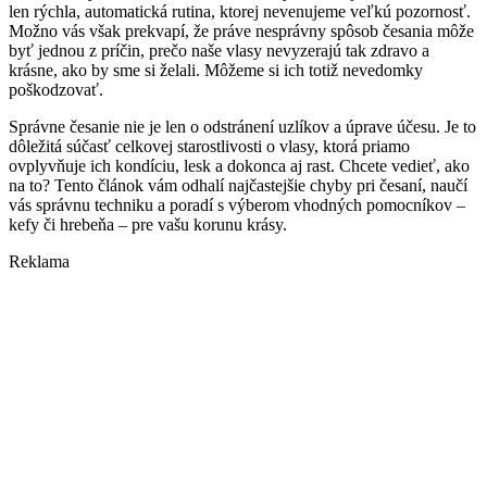
len rýchla, automatická rutina, ktorej nevenujeme veľkú pozornosť.
Možno vás však prekvapí, že práve nesprávny spôsob česania môže
byť jednou z príčin, prečo naše vlasy nevyzerajú tak zdravo a
krásne, ako by sme si želali. Môžeme si ich totiž nevedomky
poškodzovať.
Správne česanie nie je len o odstránení uzlíkov a úprave účesu. Je to
dôležitá súčasť celkovej starostlivosti o vlasy, ktorá priamo
ovplyvňuje ich kondíciu, lesk a dokonca aj rast. Chcete vedieť, ako
na to? Tento článok vám odhalí najčastejšie chyby pri česaní, naučí
vás správnu techniku a poradí s výberom vhodných pomocníkov –
kefy či hrebeňa – pre vašu korunu krásy.
Reklama