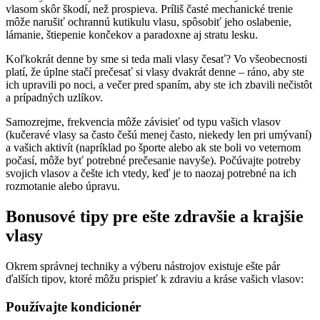
vlasom skôr škodí, než prospieva. Príliš časté mechanické trenie
môže narušiť ochrannú kutikulu vlasu, spôsobiť jeho oslabenie,
lámanie, štiepenie končekov a paradoxne aj stratu lesku.
Koľkokrát denne by sme si teda mali vlasy česať? Vo všeobecnosti
platí, že úplne stačí prečesať si vlasy dvakrát denne – ráno, aby ste
ich upravili po noci, a večer pred spaním, aby ste ich zbavili nečistôt
a prípadných uzlíkov.
Samozrejme, frekvencia môže závisieť od typu vašich vlasov
(kučeravé vlasy sa často češú menej často, niekedy len pri umývaní)
a vašich aktivít (napríklad po športe alebo ak ste boli vo veternom
počasí, môže byť potrebné prečesanie navyše). Počúvajte potreby
svojich vlasov a češte ich vtedy, keď je to naozaj potrebné na ich
rozmotanie alebo úpravu.
Bonusové tipy pre ešte zdravšie a krajšie
vlasy
Okrem správnej techniky a výberu nástrojov existuje ešte pár
ďalších tipov, ktoré môžu prispieť k zdraviu a kráse vašich vlasov:
Používajte kondicionér