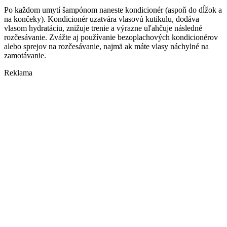
Po každom umytí šampónom naneste kondicionér (aspoň do dĺžok a
na končeky). Kondicionér uzatvára vlasovú kutikulu, dodáva
vlasom hydratáciu, znižuje trenie a výrazne uľahčuje následné
rozčesávanie. Zvážte aj používanie bezoplachových kondicionérov
alebo sprejov na rozčesávanie, najmä ak máte vlasy náchylné na
zamotávanie.
Reklama