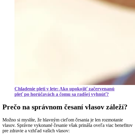
Chladenie pleti v lete: Ako upokojiť začervenanú
pleť po horúčavách a čomu sa radšej vyhnúť?
Prečo na správnom česaní vlasov záleží?
Možno si myslíte, že hlavným cieľom česania je len rozmotanie
vlasov. Správne vykonané česanie však prináša oveľa viac benefitov
pre zdravie a vzhľad vašich vlasov: