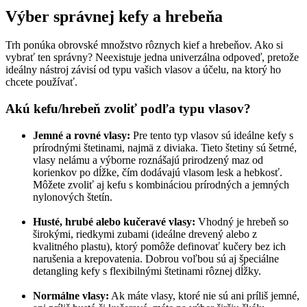
Výber správnej kefy a hrebeňa
Trh ponúka obrovské množstvo rôznych kief a hrebeňov. Ako si
vybrať ten správny? Neexistuje jedna univerzálna odpoveď, pretože
ideálny nástroj závisí od typu vašich vlasov a účelu, na ktorý ho
chcete používať.
Akú kefu/hrebeň zvoliť podľa typu vlasov?
Jemné a rovné vlasy:
Pre tento typ vlasov sú ideálne kefy s
prírodnými štetinami, najmä z diviaka. Tieto štetiny sú šetrné,
vlasy nelámu a výborne roznášajú prirodzený maz od
korienkov po dĺžke, čím dodávajú vlasom lesk a hebkosť.
Môžete zvoliť aj kefu s kombináciou prírodných a jemných
nylonových štetín.
Husté, hrubé alebo kučeravé vlasy:
Vhodný je hrebeň so
širokými, riedkymi zubami (ideálne drevený alebo z
kvalitného plastu), ktorý pomôže definovať kučery bez ich
narušenia a krepovatenia. Dobrou voľbou sú aj špeciálne
detangling kefy s flexibilnými štetinami rôznej dĺžky.
Normálne vlasy:
Ak máte vlasy, ktoré nie sú ani príliš jemné,