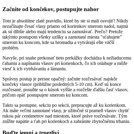
Začnite od končekov, postupujte nahor
Toto je absolútne zlaté pravidlo, ktoré by ste si mali osvojiť! Nikdy
nezačínajte česať vlasy priamo od korienkov smerom nadol, najmä
ak sú dlhšie alebo majú tendenciu sa zamotávať. Prečo? Pretože
takýmto postupom všetky uzlíky a zamotané miesta "sťahujete"
smerom ku koncom, kde sa hromadia a vytvárajú ešte väčší
problém.
Navyše, pri snahe prekonať tieto prekážky dochádza k nežiaducemu
ťahaniu a napínaniu vlasov pri korienkoch, čo ich oslabuje a môže
viesť k ich vytrhávaniu a lámaniu.
Správny postup je presne opačný: začnite rozčesávať najskôr
končeky vlasov (približne posledných 5-10 cm). Keď sú konce
rozčesané, posuňte sa o kúsok vyššie a rozčešte ďalšiu časť vlasov,
pričom opäť postupujete smerom ku koncom.
Takto sa postupne, sekciu po sekcii, prepracujte až ku korienkom.
Ak máte veľmi zamotané vlasy, je užitočné si prameň vlasov chytiť
rukou pár centimetrov nad miestom, ktoré práve rozčesávate. Tým
znížite napätie a ťah pri korienkoch a zabránite zbytočnému trhaniu.
Buďte jemní a trpezliví