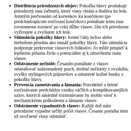
Distribúcia prirodzených olejov:
Pokožka hlavy produkuje
prirodzený maz (sébum), ktorý vlasy chráni a dodáva im lesk.
Jemným prečesaním od korienkov ku končekom (po
predchádzajúcom rozčesaní končekov) pomáhate tento maz
rovnomerne rozniesť po celej dĺžke vlasov, čím ich prirodzene
vyživujete a zvyšujete ich lesk.
Stimulácia pokožky hlavy:
Jemné ťahy kefou alebo
hrebeňom pôsobia ako masáž pokožky hlavy. Táto stimulácia
podporuje prekrvenie vlasových folikulov, čo môže prispieť k
lepšiemu prísunu živín a potenciálne aj k zdravšiemu rastu
vlasov.
Odstránenie nečistôt:
Česaním pomáhate z vlasov
odstraňovať nahromadený prach, drobné nečistoty z ovzdušia,
zvyšky stylingových prípravkov a odumreté kožné bunky z
pokožky hlavy.
Prevencia zamotávania a lámania:
Pravidelné a šetrné
rozčesávanie predchádza vzniku väčších a komplikovanejších
uzlov, ktorých následné rozmotávanie by mohlo viesť k
mechanickému poškodeniu a lámaniu vlasov.
Odstránenie vypadnutých vlasov:
Každý deň nám
prirodzene vypadne určitý počet vlasov. Česanie pomáha tieto
už uvoľnené vlasy odstrániť.