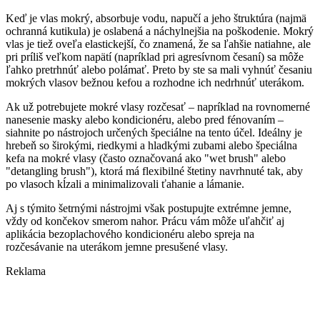
Keď je vlas mokrý, absorbuje vodu, napučí a jeho štruktúra (najmä
ochranná kutikula) je oslabená a náchylnejšia na poškodenie. Mokrý
vlas je tiež oveľa elastickejší, čo znamená, že sa ľahšie natiahne, ale
pri príliš veľkom napätí (napríklad pri agresívnom česaní) sa môže
ľahko pretrhnúť alebo polámať. Preto by ste sa mali vyhnúť česaniu
mokrých vlasov bežnou kefou a rozhodne ich nedrhnúť uterákom.
Ak už potrebujete mokré vlasy rozčesať – napríklad na rovnomerné
nanesenie masky alebo kondicionéru, alebo pred fénovaním –
siahnite po nástrojoch určených špeciálne na tento účel. Ideálny je
hrebeň so širokými, riedkymi a hladkými zubami alebo špeciálna
kefa na mokré vlasy (často označovaná ako "wet brush" alebo
"detangling brush"), ktorá má flexibilné štetiny navrhnuté tak, aby
po vlasoch kĺzali a minimalizovali ťahanie a lámanie.
Aj s týmito šetrnými nástrojmi však postupujte extrémne jemne,
vždy od končekov smerom nahor. Prácu vám môže uľahčiť aj
aplikácia bezoplachového kondicionéru alebo spreja na
rozčesávanie na uterákom jemne presušené vlasy.
Reklama