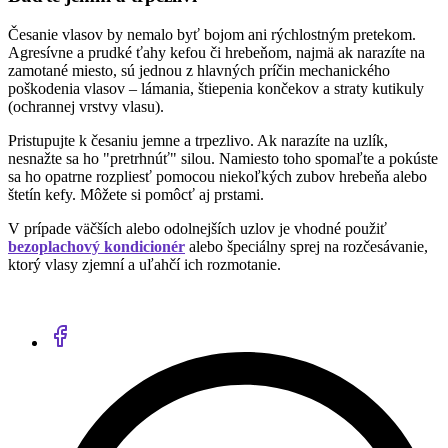
Česanie vlasov by nemalo byť bojom ani rýchlostným pretekom.
Agresívne a prudké ťahy kefou či hrebeňom, najmä ak narazíte na
zamotané miesto, sú jednou z hlavných príčin mechanického
poškodenia vlasov – lámania, štiepenia končekov a straty kutikuly
(ochrannej vrstvy vlasu).
Pristupujte k česaniu jemne a trpezlivo. Ak narazíte na uzlík,
nesnažte sa ho "pretrhnúť" silou. Namiesto toho spomaľte a pokúste
sa ho opatrne rozpliesť pomocou niekoľkých zubov hrebeňa alebo
štetín kefy. Môžete si pomôcť aj prstami.
V prípade väčších alebo odolnejších uzlov je vhodné použiť
bezoplachový kondicionér
alebo špeciálny sprej na rozčesávanie,
ktorý vlasy zjemní a uľahčí ich rozmotanie.