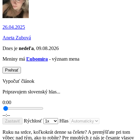
26.04.2025
Aneta Zubová
Dnes je
nedeľa
, 09.08.2026
Meniny má
Ľubomíra
- význam mena
Prehrať
Vypočuť článok
Pripravujem slovenský hlas...
0:00
--:--
Rýchlosť
Hlas
Zastaviť
Ruku na srdce, koľkokrát denne sa češete? A premýšľate pri tom
vôbec nad tým, ako to robíte? Pre mnohých z nás je česanie vlasov