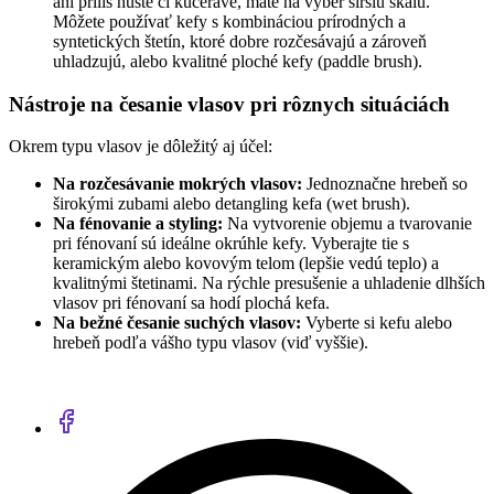
ani príliš husté či kučeravé, máte na výber širšiu škálu.
Môžete používať kefy s kombináciou prírodných a
syntetických štetín, ktoré dobre rozčesávajú a zároveň
uhladzujú, alebo kvalitné ploché kefy (paddle brush).
Nástroje na česanie vlasov pri rôznych situáciách
Okrem typu vlasov je dôležitý aj účel:
Na rozčesávanie mokrých vlasov:
Jednoznačne hrebeň so
širokými zubami alebo detangling kefa (wet brush).
Na fénovanie a styling:
Na vytvorenie objemu a tvarovanie
pri fénovaní sú ideálne okrúhle kefy. Vyberajte tie s
keramickým alebo kovovým telom (lepšie vedú teplo) a
kvalitnými štetinami. Na rýchle presušenie a uhladenie dlhších
vlasov pri fénovaní sa hodí plochá kefa.
Na bežné česanie suchých vlasov:
Vyberte si kefu alebo
hrebeň podľa vášho typu vlasov (viď vyššie).