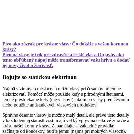
Pivo ako zázrak pre krásne vlasy: Čo dokáže s vašou korunou
krásy?
Pivo na vlasy je trik pre zdravšie a lesklé vlasy. Objavte, ako
tento obľúbený nápoj môže transformovať vašu hrivu a dodať
jej nový život a žiarivosť.
Bojujte so statickou elektrinou
Najmä v zimných mesiacoch môžu vlasy pri česaní nepríjemne
elektrizovať. Pomôcť môže použitie kefy s prírodnými štetinami,
jemné prestriekanie kefy (nie vlasov!) lakom na vlasy pred česaním
alebo použitie antistatických vlasových produktov.
Správne česanie vlasov je možno malý detail, ale práve tieto detaily
v každodennej starostlivosti majú veľký vplyv na celkové zdravie a
krásu našej koruny krásy. Zapamätajte si základné pravidlá:
začínajte od končekov, buďte jemní (najmä pri mokrých vlasoch),