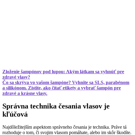
Zloženie šampónov pod lupou: Akým látkam sa vyhnúť pre
zdravé vlasy?
Čo sa skrýva vo vašom šampóne? Vyhnite sa SLS, parabénom
a silikónom. Zistite, ako čítať etikety a vybrať šampón pre
zdravé a krásne vlasy.
Správna technika česania vlasov je
kľúčová
Najdôležitejším aspektom správneho česania je technika. Práve tá
rozhoduje o tom, či svojim vlasom pomáhate, alebo im skôr škodíte.