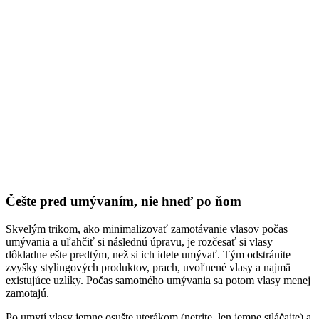
Češte pred umývaním, nie hneď po ňom
Skvelým trikom, ako minimalizovať zamotávanie vlasov počas
umývania a uľahčiť si následnú úpravu, je rozčesať si vlasy
dôkladne ešte predtým, než si ich idete umývať. Tým odstránite
zvyšky stylingových produktov, prach, uvoľnené vlasy a najmä
existujúce uzlíky. Počas samotného umývania sa potom vlasy menej
zamotajú.
Po umytí vlasy jemne osušte uterákom (netrite, len jemne stláčajte) a