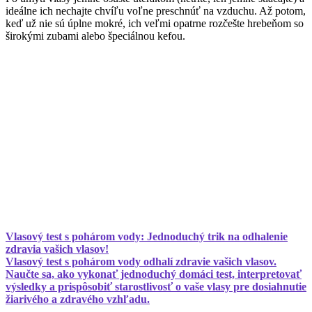
ideálne ich nechajte chvíľu voľne preschnúť na vzduchu. Až potom,
keď už nie sú úplne mokré, ich veľmi opatrne rozčešte hrebeňom so
širokými zubami alebo špeciálnou kefou.
Vlasový test s pohárom vody: Jednoduchý trik na odhalenie
zdravia vašich vlasov!
Vlasový test s pohárom vody odhalí zdravie vašich vlasov.
Naučte sa, ako vykonať jednoduchý domáci test, interpretovať
výsledky a prispôsobiť starostlivosť o vaše vlasy pre dosiahnutie
žiarivého a zdravého vzhľadu.