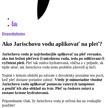
Depositphotos
Ako Jarischovu vodu aplikovať na pleť?
Jarischovu vodu je najvhodnejšie aplikovať na pleť rovnako,
ako inú bežnú pleťovú či micelárnu vodu, teda po odličovaní či
vyčistení pleti.
Pleť tak ostáva hydratovaná, vláčna a v prípade, ak
trpíte akné, tak Jarischova voda tento problém zároveň aj lieči.
Najmä v letnom období po návrate z dovolenky poznáme ten pocit,
keď pleť dostane poriadne zabrať.
Vtedy je mimoriadne vhodné
Jarischovu vodu aplikovať pomocou vatových tampónov
a použiť ich ako obklad na tvár. Pleť sa čoskoro zotaví a
zostane krásne hydratovaná.
Pripomíname však, že Jarischova voda je určená iba na vonkajšie
použitie!