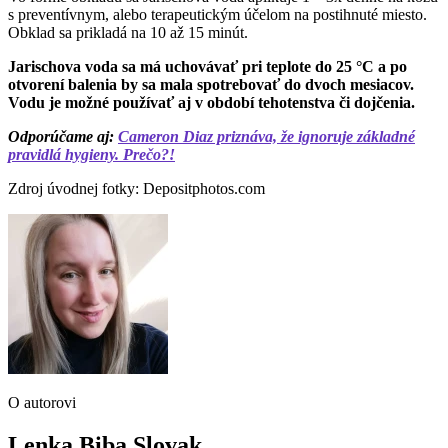
s preventívnym, alebo terapeutickým účelom na postihnuté miesto.
Obklad sa prikladá na 10 až 15 minút.
Jarischova voda sa má uchovávať pri teplote do 25 °C a po
otvorení balenia by sa mala spotrebovať do dvoch mesiacov.
Vodu je možné používať aj v období tehotenstva či dojčenia.
Odporúčame aj:
Cameron Diaz priznáva, že ignoruje základné
pravidlá hygieny. Prečo?!
Zdroj úvodnej fotky: Depositphotos.com
O autorovi
Lenka Biba Slovak