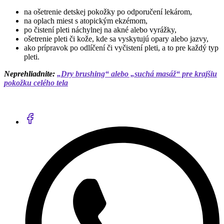
na ošetrenie detskej pokožky po odporučení lekárom,
na oplach miest s atopickým ekzémom,
po čistení pleti náchylnej na akné alebo vyrážky,
ošetrenie pleti či kože, kde sa vyskytujú opary alebo jazvy,
ako prípravok po odlíčení či vyčistení pleti, a to pre každý typ
pleti.
Neprehliadnite:
„Dry brushing“ alebo „suchá masáž“ pre krajšiu
pokožku celého tela