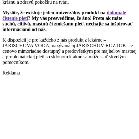
krásnu a zdravú pokožku na tvári.
Myslíte, že existuje jeden univerzálny produkt na
dokonalé
čistenie pleti
? My vás presvedčíme, že áno! Preto ak máte
suchú, citlivú, mastnú či zmiešanú pleť, nechajte sa inšpirovať
informáciami od nás.
K dispozícii je pre každého z nás produkt z lekárne –
JARISCHOVA VODA, nazývaná aj JARISCHOV ROZTOK. Je
cenovo mimoriadne dostupný a predovšetkým pre majiteľov mastnej
a problematickej pleti so sklonom k akné sa môže stať skvelým
pomocníkom.
Reklama