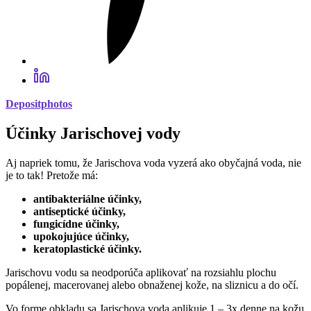
Depositphotos
Účinky Jarischovej vody
Aj napriek tomu, že Jarischova voda vyzerá ako obyčajná voda, nie
je to tak! Pretože má:
antibakteriálne účinky,
antiseptické účinky,
fungicídne účinky,
upokojujúce účinky,
keratoplastické účinky.
Jarischovu vodu sa neodporúča aplikovať na rozsiahlu plochu
popálenej, macerovanej alebo obnaženej kože, na sliznicu a do očí.
Vo forme obkladu sa Jarischova voda aplikuje 1 – 3x denne na kožu