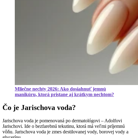
Mliečne nechty 2026: Ako dosiahnuť jemnú
manikúru, ktorá pristane aj krátkym nechtom?
Čo je Jarischova voda?
Jarischova voda je pomenovaná po dermatológovi – Adolfovi
Jarischovi. Ide o bezfarebnú tekutinu, ktorá má veľmi príjemnú
vôňu. Jarischova voda je zmes destilovanej vody, borovej vody a
glycerínu.