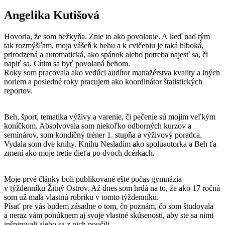
Angelika Kutišová
Hovoria, že som bežkyňa. Znie to ako povolanie. A keď nad tým
tak rozmýšľam, moja vášeň k behu a k cvičeniu je taká hlboká,
prirodzená a automatická, ako spánok alebo potreba najesť sa, či
napiť sa. Cítim sa byť povolaná behom.
Roky som pracovala ako vedúci audítor manažérstva kvality a iných
noriem a posledné roky pracujem ako koordinátor štatistických
reportov.
Beh, šport, tematika výživy a varenie, či pečenie sú mojim veľkým
koníčkom. Absolvovala som niekoľko odborných kurzov a
seminárov, som kondičný tréner 1. stupňa a výživový poradca.
Vydala som dve knihy. Knihu Nesladím ako spoluautorka a Beh ťa
zmení ako moje tretie dieťa po dvoch dcérkach.
Moje prvé články boli publikované ešte počas gymnázia
v týždenníku Žitný Ostrov. Až dnes som hrdá na to, že ako 17 ročná
som už mala vlastnú rubriku v tomto týždenníku.
Písať pre vás budem zásadne o tom, čo poznám, čo som študovala
a neraz vám ponúknem aj svoje vlastné skúsenosti, aby ste sa nimi
inšpirovali alebo sa z nich poučili.