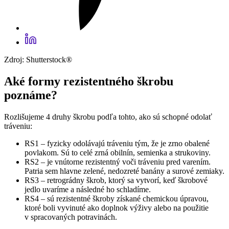
Zdroj: Shutterstock®
Aké formy rezistentného škrobu
poznáme?
Rozlišujeme 4 druhy škrobu podľa tohto, ako sú schopné odolať
tráveniu:
RS1 – fyzicky odolávajú tráveniu tým, že je zrno obalené
povlakom. Sú to celé zrná obilnín, semienka a strukoviny.
RS2 – je vnútorne rezistentný voči tráveniu pred varením.
Patria sem hlavne zelené, nedozreté banány a surové zemiaky.
RS3 – retrográdny škrob, ktorý sa vytvorí, keď škrobové
jedlo uvaríme a následné ho schladíme.
RS4 – sú rezistentné škroby získané chemickou úpravou,
ktoré boli vyvinuté ako doplnok výživy alebo na použitie
v spracovaných potravinách.