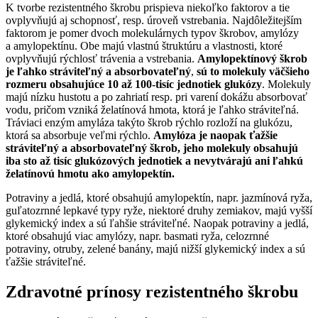
K tvorbe rezistentného škrobu prispieva niekoľko faktorov a tie
ovplyvňujú aj schopnosť, resp. úroveň vstrebania. Najdôležitejším
faktorom je pomer dvoch molekulárnych typov škrobov, amylózy
a amylopektínu. Obe majú vlastnú štruktúru a vlastnosti, ktoré
ovplyvňujú rýchlosť trávenia a vstrebania.
Amylopektínový škrob
je ľahko stráviteľný a absorbovateľný
,
sú to molekuly väčšieho
rozmeru obsahujúce 10 až 100-tisíc jednotiek glukózy
. Molekuly
majú nízku hustotu a po zahriatí resp. pri varení dokážu absorbovať
vodu, pričom vzniká želatínová hmota, ktorá je ľahko stráviteľná.
Tráviaci enzým amyláza takýto škrob rýchlo rozloží na glukózu,
ktorá sa absorbuje veľmi rýchlo.
Amylóza je naopak ťažšie
stráviteľný a absorbovateľný škrob, jeho molekuly obsahujú
iba sto až tisíc glukózových jednotiek a nevytvárajú ani ľahkú
želatínovú hmotu ako amylopektín.
Potraviny a jedlá, ktoré obsahujú amylopektín, napr. jazmínová ryža,
guľatozrnné lepkavé typy ryže, niektoré druhy zemiakov, majú vyšší
glykemický index a sú ľahšie stráviteľné. Naopak potraviny a jedlá,
ktoré obsahujú viac amylózy, napr. basmati ryža, celozrnné
potraviny, otruby, zelené banány, majú nižší glykemický index a sú
ťažšie stráviteľné.
Zdravotné prínosy rezistentného škrobu