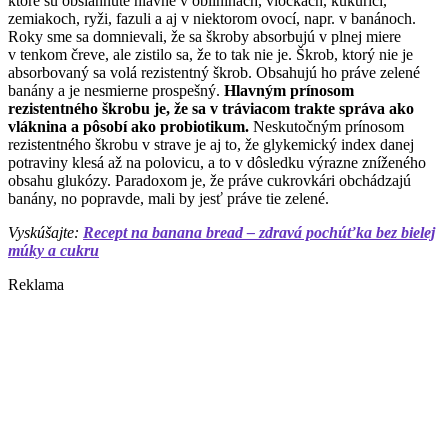
ktoré sú obsiahnuté hlavne v obilninách, vločkách, kukurici,
zemiakoch, ryži, fazuli a aj v niektorom ovocí, napr. v banánoch.
Roky sme sa domnievali, že sa škroby absorbujú v plnej miere
v tenkom čreve, ale zistilo sa, že to tak nie je. Škrob, ktorý nie je
absorbovaný sa volá rezistentný škrob. Obsahujú ho práve zelené
banány a je nesmierne prospešný.
Hlavným prínosom
rezistentného škrobu je, že sa v tráviacom trakte správa ako
vláknina a pôsobí ako probiotikum.
Neskutočným prínosom
rezistentného škrobu v strave je aj to, že glykemický index danej
potraviny klesá až na polovicu, a to v dôsledku výrazne zníženého
obsahu glukózy. Paradoxom je, že práve cukrovkári obchádzajú
banány, no popravde, mali by jesť práve tie zelené.
Vyskúšajte:
Recept na banana bread – zdravá pochúťka bez bielej
múky a cukru
Reklama