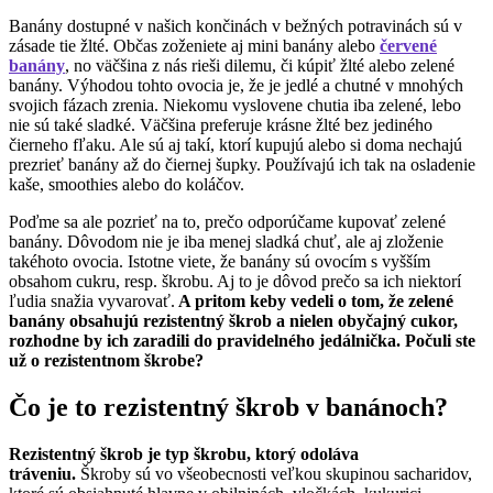
Banány dostupné v našich končinách v bežných potravinách sú v
zásade tie žlté. Občas zoženiete aj mini banány alebo
červené
banány
, no väčšina z nás rieši dilemu, či kúpiť žlté alebo zelené
banány. Výhodou tohto ovocia je, že je jedlé a chutné v mnohých
svojich fázach zrenia. Niekomu vyslovene chutia iba zelené, lebo
nie sú také sladké. Väčšina preferuje krásne žlté bez jediného
čierneho fľaku. Ale sú aj takí, ktorí kupujú alebo si doma nechajú
prezrieť banány až do čiernej šupky. Používajú ich tak na osladenie
kaše, smoothies alebo do koláčov.
Poďme sa ale pozrieť na to, prečo odporúčame kupovať zelené
banány. Dôvodom nie je iba menej sladká chuť, ale aj zloženie
takéhoto ovocia. Istotne viete, že banány sú ovocím s vyšším
obsahom cukru, resp. škrobu. Aj to je dôvod prečo sa ich niektorí
ľudia snažia vyvarovať.
A pritom keby vedeli o tom, že zelené
banány obsahujú rezistentný škrob a nielen obyčajný cukor,
rozhodne by ich zaradili do pravidelného jedálnička. Počuli ste
už o rezistentnom škrobe?
Čo je to rezistentný škrob v banánoch?
Rezistentný škrob je typ škrobu, ktorý odoláva
tráveniu.
Škroby sú vo všeobecnosti veľkou skupinou sacharidov,