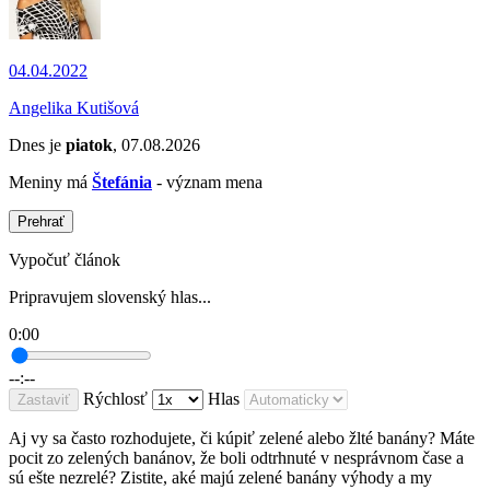
04.04.2022
Angelika Kutišová
Dnes je
piatok
, 07.08.2026
Meniny má
Štefánia
- význam mena
Prehrať
Vypočuť článok
Pripravujem slovenský hlas...
0:00
--:--
Rýchlosť
Hlas
Zastaviť
Aj vy sa často rozhodujete, či kúpiť zelené alebo žlté banány? Máte
pocit zo zelených banánov, že boli odtrhnuté v nesprávnom čase a
sú ešte nezrelé? Zistite, aké majú zelené banány výhody a my