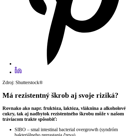
Zdroj: Shutterstock®
Má rezistentný škrob aj svoje riziká?
Rovnako ako napr. fruktóza, laktóza, vláknina a alkoholové
cukry, tak aj nadbytok rezistentného škrobu môže v našom
tráviacom trakte spôsobiť:
SIBO – smal intestinal bacterial overgrowth (syndróm
bakteriálneho prerastania čreva),