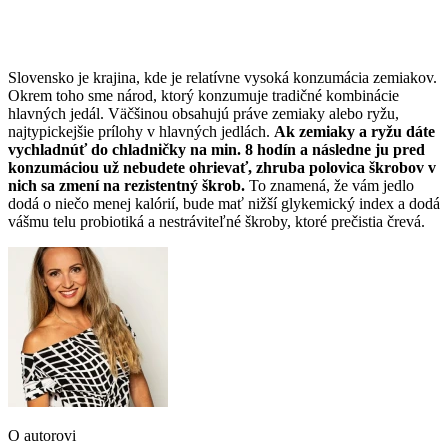
Slovensko je krajina, kde je relatívne vysoká konzumácia zemiakov.
Okrem toho sme národ, ktorý konzumuje tradičné kombinácie
hlavných jedál. Väčšinou obsahujú práve zemiaky alebo ryžu,
najtypickejšie prílohy v hlavných jedlách.
Ak zemiaky a ryžu dáte
vychladnúť do chladničky na min. 8 hodín
a následne ju pred
konzumáciou už nebudete ohrievať, zhruba polovica škrobov v
nich sa zmení na rezistentný škrob.
To znamená, že vám jedlo
dodá o niečo menej kalórií, bude mať nižší glykemický index a dodá
vášmu telu probiotiká a nestráviteľné škroby, ktoré prečistia črevá.
O autorovi