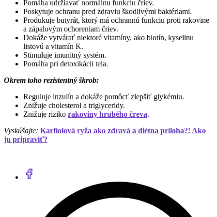
Pomáha udržiavať normálnu funkciu čriev.
Poskytuje ochranu pred zdraviu škodlivými baktériami.
Produkuje butyrát, ktorý má ochrannú funkciu proti rakovine
a zápalovým ochoreniam čriev.
Dokáže vytvárať niektoré vitamíny, ako biotín, kyselinu
listovú a vitamín K.
Stimuluje imunitný systém.
Pomáha pri detoxikácii tela.
Okrem toho rezistentný škrob:
Reguluje inzulín a dokáže pomôcť zlepšiť glykémiu.
Znižuje cholesterol a triglyceridy.
Znižuje riziko
rakoviny hrubého čreva
.
Vyskúšajte:
Karfiolová ryža ako zdravá a diétna príloha?! Ako
ju pripraviť?