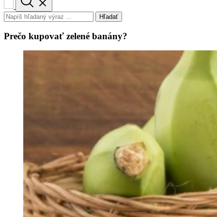
Hľadať
Prečo kupovať zelené banány?