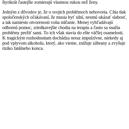
štyrikrát častejšie zomierajú vlastnou rukou než ženy.
Jedným z dôvodov je, že o svojich problémoch nehovoria. Cítia tlak
spoločenských očakávaní, že musia byť silní, nesmú ukázať slabosť,
a tak namiesto otvorenosti volia mlčanie. Menej vyhľadávajú
odbornú pomoc, zriedkavejšie chodia na terapiu a často sa snažia
problémy prežiť sami. To ich však stavia do ešte väčšej osamelosti.
K tragickým rozhodnutiam dochádza neraz impulzívne, niekedy aj
pod vplyvom alkoholu, ktorý, ako vieme, znižuje zábrany a zvyšuje
riziko fatálneho konca.