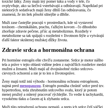
toxické látky. Ženy majú iný pomer tuku a vody v tele, čo
ovplyvňuje, ako sa liečivá vstrebávajú a odbúravajú. Napríklad pri
niektorých sedatívach majú ženy dlhší čas odbúravania, čo
znamená, že im liek pôsobí silnejšie a dlhšie.
Muži zase častejšie pracujú v prostrediach, kde sú vystavení
toxínom - chemikáliám, prachu, ťažkým kovom - čo dlhodobo
zhoršuje zdravie pečene, pľúc aj metabolizmus. Rozdiely v
metabolizme sa tak spájajú s rozdielmi v životnom štýle a vytvárajú
ďalší faktor skrátenej mužskej dĺžky života.
Zdravie srdca a hormonálna ochrana
Pri hormóne estrogén ešte chvíľu zostaneme. Srdce je motor nášho
tela a práve v tejto oblasti vidíme jeden z najväčších rozdielov medzi
mužmi a ženami. Muži majú až dvojnásobné riziko srdcovo-
cievnych ochorení a nie je to len o životospráve.
Ženy majú totiž istú výhodu - hormonálnu ochranu estrogénom,
najmä pred
menopauzou
. Estrogén pomáha chrániť srdce pred tzv.
hypertrofiou, teda zhrubnutím srdcového svalu, ktorý je potom
menej pružný a nútený pracovať rýchlejšie. To vedie k tachykardii,
vysokému tlaku a časom aj k zlyhaniu srdca.
Muži túto prirodzenú ochranu nemajú, a preto ich srdce čelí väčšej