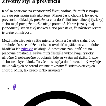
Životný štýl a prevencia
Keď sa pozrieme na každodenný život, vidíme, že muži k svojmu
zdraviu pristupujú inak ako ženy. Menej často chodia k lekárovi,
prevenciu odkladajú, pretože sa cítia dosť silní (mentálne aj fyzicky)
alebo majú pocit, že to ešte nie je potrebné. Neraz je za tým aj
jednoduchý strach z výsledkov alebo predstava, že návšteva lekára
je prejavom slabosti.
Muži majú zároveň vyššiu mieru fajčenia a častejšie siahajú po
alkohole, čo síce môže na chvíľu uvoľniť napätie, no z dlhodobého
hľadiska ich
zdravie
oslabuje. A nesmieme zabudnúť ani na
pracovné prostredie. Práve muži častejšie vykonávajú fyzicky
náročné či nebezpečné povolania, kde sú vystavení riziku úrazov
alebo toxických látok. To všetko sa spája do obrazu, ktorý zvyšuje
riziko vážnych ochorení vrátane rakoviny či srdcovo-cievnych
chorôb. Muži, tak prečo toľko riskujete?