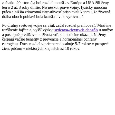
začiatku 20. storočia bol rozdiel menší - v Európe a USA žili ženy
len o 2 až 3 roky dlhšie. No neskôr práve vojny, fyzicky náročná
práca a nižšia zdravotná starostlivosť prispievali k tomu, že životná
dráha oboch pohlaví bola kratšia a viac vyrovnaná.
Po druhej svetovej vojne sa však začal rozdiel prehlbovať. Masívne
rozšírenie fajčenia, vyšší výskyt
srdcovo-cievnych chorôb
u mužov
a postupné predlžovanie života vďaka medicíne ukázali, že ženy
čerpajú väčšie benefity z prevencie a hormonálnej ochrany
estrogénu. Dnes rozdiel v priemere dosahuje 5-7 rokov v prospech
žien, pričom v niektorých krajinách až 10 rokov.