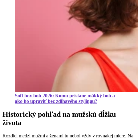
Soft box bob 2026: Komu pristane mäkký bob a
ako ho upraviť bez zdĺhavého stylingu?
Historický pohľad na mužskú dĺžku
života
Rozdiel medzi mužmi a ženami tu nebol vždy v rovnakej miere. Na