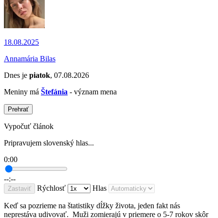
18.08.2025
Annamária Bilas
Dnes je
piatok
, 07.08.2026
Meniny má
Štefánia
- význam mena
Prehrať
Vypočuť článok
Pripravujem slovenský hlas...
0:00
--:--
Rýchlosť
Hlas
Zastaviť
Keď sa pozrieme na štatistiky dĺžky života, jeden fakt nás
neprestáva udivovať. Muži zomierajú v priemere o 5-7 rokov skôr