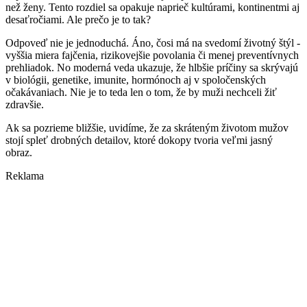
než ženy. Tento rozdiel sa opakuje naprieč kultúrami, kontinentmi aj
desaťročiami. Ale prečo je to tak?
Odpoveď nie je jednoduchá. Áno, čosi má na svedomí životný štýl -
vyššia miera fajčenia, rizikovejšie povolania či menej preventívnych
prehliadok. No moderná veda ukazuje, že hlbšie príčiny sa skrývajú
v biológii, genetike, imunite, hormónoch aj v spoločenských
očakávaniach. Nie je to teda len o tom, že by muži nechceli žiť
zdravšie.
Ak sa pozrieme bližšie, uvidíme, že za skráteným životom mužov
stojí spleť drobných detailov, ktoré dokopy tvoria veľmi jasný
obraz.
Reklama