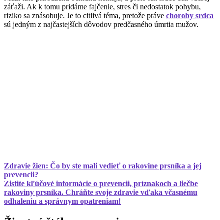
záťaži. Ak k tomu pridáme fajčenie, stres či nedostatok pohybu,
riziko sa znásobuje. Je to citlivá téma, pretože práve
choroby srdca
sú jedným z najčastejších dôvodov predčasného úmrtia mužov.
Zdravie žien: Čo by ste mali vedieť o rakovine prsníka a jej
prevencii?
Zistite kľúčové informácie o prevencii, príznakoch a liečbe
rakoviny prsníka. Chráňte svoje zdravie vďaka včasnému
odhaleniu a správnym opatreniam!