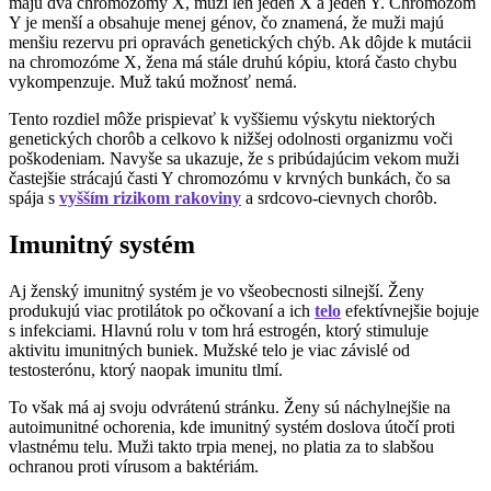
majú dva chromozómy X, muži len jeden X a jeden Y. Chromozóm
Y je menší a obsahuje menej génov, čo znamená, že muži majú
menšiu rezervu pri opravách genetických chýb. Ak dôjde k mutácii
na chromozóme X, žena má stále druhú kópiu, ktorá často chybu
vykompenzuje. Muž takú možnosť nemá.
Tento rozdiel môže prispievať k vyššiemu výskytu niektorých
genetických chorôb a celkovo k nižšej odolnosti organizmu voči
poškodeniam. Navyše sa ukazuje, že s pribúdajúcim vekom muži
častejšie strácajú časti Y chromozómu v krvných bunkách, čo sa
spája s
vyšším rizikom rakoviny
a srdcovo-cievnych chorôb.
Imunitný systém
Aj ženský imunitný systém je vo všeobecnosti silnejší. Ženy
produkujú viac protilátok po očkovaní a ich
telo
efektívnejšie bojuje
s infekciami. Hlavnú rolu v tom hrá estrogén, ktorý stimuluje
aktivitu imunitných buniek. Mužské telo je viac závislé od
testosterónu, ktorý naopak imunitu tlmí.
To však má aj svoju odvrátenú stránku. Ženy sú náchylnejšie na
autoimunitné ochorenia, kde imunitný systém doslova útočí proti
vlastnému telu. Muži takto trpia menej, no platia za to slabšou
ochranou proti vírusom a baktériám.