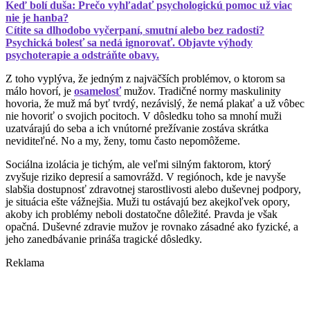
Keď bolí duša: Prečo vyhľadať psychologickú pomoc už viac
nie je hanba?
Cítite sa dlhodobo vyčerpaní, smutní alebo bez radosti?
Psychická bolesť sa nedá ignorovať. Objavte výhody
psychoterapie a odstráňte obavy.
Z toho vyplýva, že jedným z najväčších problémov, o ktorom sa
málo hovorí, je
osamelosť
mužov. Tradičné normy maskulinity
hovoria, že muž má byť tvrdý, nezávislý, že nemá plakať a už vôbec
nie hovoriť o svojich pocitoch. V dôsledku toho sa mnohí muži
uzatvárajú do seba a ich vnútorné prežívanie zostáva skrátka
neviditeľné. No a my, ženy, tomu často nepomôžeme.
Sociálna izolácia je tichým, ale veľmi silným faktorom, ktorý
zvyšuje riziko depresií a samovrážd. V regiónoch, kde je navyše
slabšia dostupnosť zdravotnej starostlivosti alebo duševnej podpory,
je situácia ešte vážnejšia. Muži tu ostávajú bez akejkoľvek opory,
akoby ich problémy neboli dostatočne dôležité. Pravda je však
opačná. Duševné zdravie mužov je rovnako zásadné ako fyzické, a
jeho zanedbávanie prináša tragické dôsledky.
Reklama