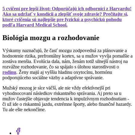
5 cvičení pre lepší život: Odporúčajú ich odborníci z Harvardu!
Ako sa udržať v kondícii a zlepšiť svoje zdravie? Prečítajte si,
ktoré cvičenia sú najlepšie pre fyzickú a psychickú pohodu
podľa Harvard Medical School.
Biológia mozgu a rozhodovanie
Výskumy naznačujú, že časť mozgu zodpovedná za plánovanie a
hodnotenie rizika, prefrontálny kortex, sa u mužov vyvíja pomalšie a
zostáva menšia. Evolúcia dala, nám, ženám totiž silnejší nástroj na
rozvážne rozhodovanie, čo sa spájalo s úlohou starostlivosti o
rodinu
. Ženy majú aj vyššiu hladinu oxytocínu, hormónu
podporujúceho sociálne väzby a adaptívne správanie.
Mužský mozog je síce väčší, ale nie vždy efektívnejší pri
vyhodnocovaní následkov riskantného správania. Aj preto sa u
mužov častejšie objavuje tendencia k impulzívnym rozhodnutiam -
či už ide o riskantnú jazdu, extrémne športy, alebo finančné hazardy.
Tu ale ešte nekončíme.