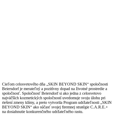
Cieľom celosvetového dňa „SKIN BEYOND SKIN“ spoločnosti
Beiersdorf je merateľný a pozitívny dopad na životné prostredie a
spoločnosť. Spoločnosť Beiersdorf si ako jedna z celosvetovo
najväčších kozmetických spoločností uvedomuje svoju úlohu pri
riešení zmeny klímy, a preto vytvorila Program udržateľnosti „SKIN
BEYOND SKIN“ ako súčasť svojej firemnej stratégie C.A.R.E.+
na dosiahnutie konkurenčného udržateľného rastu.