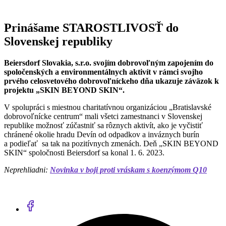
Prinášame STAROSTLIVOSŤ do
Slovenskej republiky
Beiersdorf Slovakia, s.r.o. svojím dobrovoľným zapojením do
spoločenských a environmentálnych aktivít v rámci svojho
prvého celosvetového dobrovoľníckeho dňa ukazuje záväzok k
projektu „SKIN BEYOND SKIN“.
V spolupráci s miestnou charitatívnou organizáciou „Bratislavské
dobrovoľnícke centrum“ mali všetci zamestnanci v Slovenskej
republike možnosť zúčastniť sa rôznych aktivít, ako je vyčistiť
chránené okolie hradu Devín od odpadkov a inváznych burín
a podieľať sa tak na pozitívnych zmenách. Deň „SKIN BEYOND
SKIN“ spoločnosti Beiersdorf sa konal 1. 6. 2023.
Neprehliadni:
Novinka v boji proti vráskam s koenzýmom Q10