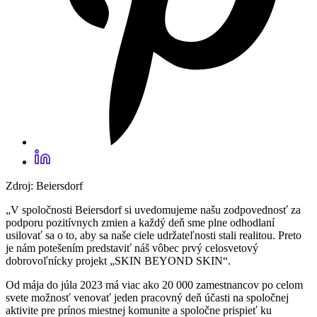
Zdroj: Beiersdorf
„V spoločnosti Beiersdorf si uvedomujeme našu zodpovednosť za
podporu pozitívnych zmien a každý deň sme plne odhodlaní
usilovať sa o to, aby sa naše ciele udržateľnosti stali realitou. Preto
je nám potešením predstaviť náš vôbec prvý celosvetový
dobrovoľnícky projekt „SKIN BEYOND SKIN“.
Od mája do júla 2023 má viac ako 20 000 zamestnancov po celom
svete možnosť venovať jeden pracovný deň účasti na spoločnej
aktivite pre prínos miestnej komunite a spoločne prispieť ku