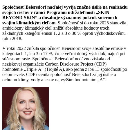
Spoločnosť Beiersdorf naďalej vyvíja značné úsilie na realizáciu
svojich cieľov v rámci Programu udržateľnosti „SKIN
BEYOND SKIN“ a dosahuje významný pokrok smerom k
svojim klimatickým cieľom.
Spoločnosť si do roku 2025 stanovila
ambiciózny klimatický cieľ znížiť absolútne hodnoty troch
základných kategórií emisií 1, 2 a 3 o 30 % oproti východiskovému
roku 2018.
V roku 2022 znížila spoločnosť Beiersdorf svoje absolútne emisie v
kategóriách 1, 2 a 3 o 17 %, čo je veľmi dobrý výsledok, najmä pri
súčasnom raste. Spoločnosť Beiersdorf nedávno získala od
neziskovej organizácie Carbon Disclosure Project (CDP)
hodnotenie „Triple-A“ (Trojité A), ako jedna z iba 13 spoločností po
celom svete. CDP ocenila spoločnosť Beiersdorf za jej úsilie o
ochranu klímy, vody a lesov najvyšším hodnotením „A“.