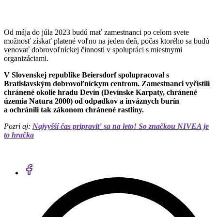
Od mája do júla 2023 budú mať zamestnanci po celom svete
možnosť získať platené voľno na jeden deň, počas ktorého sa budú
venovať dobrovoľníckej činnosti v spolupráci s miestnymi
organizáciami.
V Slovenskej republike Beiersdorf spolupracoval s
Bratislavským dobrovoľníckym centrom. Zamestnanci vyčistili
chránené okolie hradu Devín (Devínske Karpaty, chránené
územia Natura 2000) od odpadkov a inváznych burín
a ochránili tak zákonom chránené rastliny.
Pozri aj:
Najvyšší čas pripraviť sa na leto! So značkou NIVEA je
to hračka