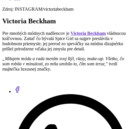
Zdroj: INSTAGRAM/victoriabeckham
Victoria Beckham
Pre mnohých módnych nadšencov je
Victoria Beckham
vládnucou
kráľovnou. Zatiaľ čo bývalá Spice Girl sa najprv preslávila v
hudobnom priemysle, jej prerod zo speváčky na módnu dizajnérku
prišiel prirodzene vďaka jej zmyslu pre detail.
„Milujem módu a rada mením svoj štýl, vlasy, make-up. Všetko, čo
som robila v minulosti, zo mňa urobilo to, čím som teraz,"
tvrdí
majiteľka luxusnej značky.