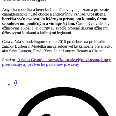
Anglická modelka a herečka Cara Delevingne je známa pre svoje
charakteristické husté obočie a androgýnny vzhľad.
Obľúbená
herečka vyčnieva svojím ležérnym prístupom k móde, drzou
sebadôverou, pouličným a vintage štýlom.
Často býva videná v
džínsovine a koži a jej outfity sú zväčša tvorené úzkymi džínsami,
džínsovými šortkami a koženými legínami.
Cara začala s modelingom v roku 2010 po debute na prehliadke
značky Burberry. Modelka má za sebou veľké kampane pre značky
ako Saint Laurent, Fendi, Yves Saint Laurent Beauty a Chanel.
Pozri aj:
Ariana Grande – speváčka so skvelým vkusom, ktorý
preukazuje aj pri tvorbe parfémov pre ženy