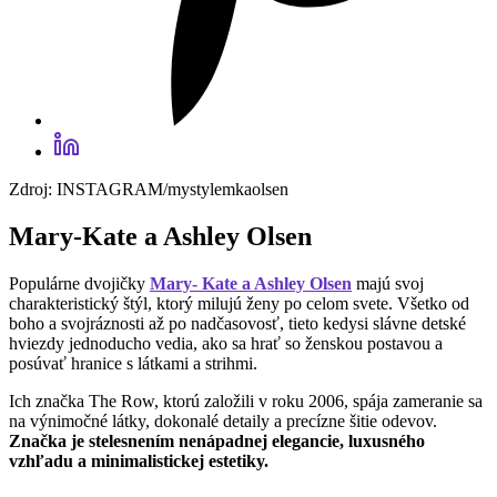
Zdroj: INSTAGRAM/mystylemkaolsen
Mary-Kate a Ashley Olsen
Populárne dvojičky
Mary- Kate a Ashley Olsen
majú svoj
charakteristický štýl, ktorý milujú ženy po celom svete. Všetko od
boho a svojráznosti až po nadčasovosť, tieto kedysi slávne detské
hviezdy jednoducho vedia, ako sa hrať so ženskou postavou a
posúvať hranice s látkami a strihmi.
Ich značka The Row, ktorú založili v roku 2006, spája zameranie sa
na výnimočné látky, dokonalé detaily a precízne šitie odevov.
Značka je stelesnením nenápadnej elegancie, luxusného
vzhľadu a minimalistickej estetiky.