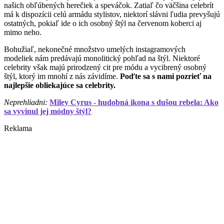
našich obľúbených herečiek a speváčok. Zatiaľ čo väčšina celebrít
má k dispozícii celú armádu stylistov, niektorí slávni ľudia prevyšujú
ostatných, pokiaľ ide o ich osobný štýl na červenom koberci aj
mimo neho.
Bohužiaľ, nekonečné množstvo umelých instagramových
modeliek nám predávajú monolitický pohľad na štýl. Niektoré
celebrity však majú prirodzený cit pre módu a vycibrený osobný
štýl, ktorý im mnohí z nás závidíme.
Poďte sa s nami pozrieť na
najlepšie obliekajúce sa celebrity.
Neprehliadni:
Miley Cyrus - hudobná ikona s dušou rebela: Ako
sa vyvinul jej módny štýl?
Reklama