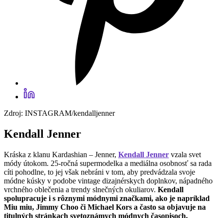
Zdroj: INSTAGRAM/kendalljenner
Kendall Jenner
Kráska z klanu Kardashian – Jenner,
Kendall Jenner
vzala svet
módy útokom. 25-ročná supermodelka a mediálna osobnosť sa rada
cíti pohodlne, to jej však nebráni v tom, aby predvádzala svoje
módne kúsky v podobe vintage dizajnérskych doplnkov, nápadného
vrchného oblečenia a trendy slnečných okuliarov.
Kendall
spolupracuje i s rôznymi módnymi značkami, ako je napríklad
Miu miu, Jimmy Choo či Michael Kors a často sa objavuje na
titulných stránkach svetoznámych módnych časopisoch.