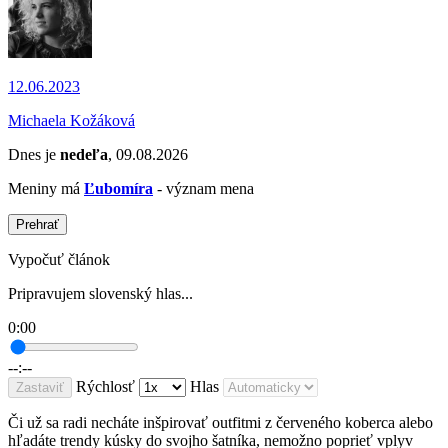
12.06.2023
Michaela Kožáková
Dnes je
nedeľa
, 09.08.2026
Meniny má
Ľubomíra
- význam mena
Prehrať
Vypočuť článok
Pripravujem slovenský hlas...
0:00
--:--
Rýchlosť
Hlas
Zastaviť
Či už sa radi necháte inšpirovať outfitmi z červeného koberca alebo
hľadáte trendy kúsky do svojho šatníka, nemožno poprieť vplyv