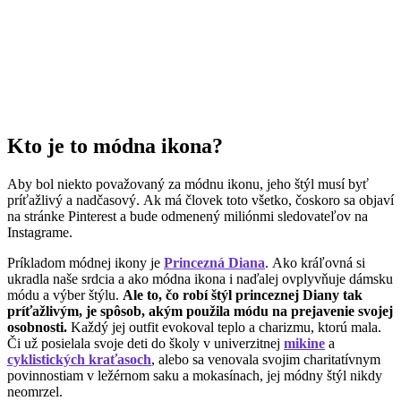
Kto je to módna ikona?
Aby bol niekto považovaný za módnu ikonu, jeho štýl musí byť
príťažlivý a nadčasový. Ak má človek toto všetko, čoskoro sa objaví
na stránke Pinterest a bude odmenený miliónmi sledovateľov na
Instagrame.
Príkladom módnej ikony je
Princezná Diana
. Ako kráľovná si
ukradla naše srdcia a ako módna ikona i naďalej ovplyvňuje dámsku
módu a výber štýlu.
Ale to, čo robí štýl princeznej Diany tak
príťažlivým, je spôsob, akým použila módu na prejavenie svojej
osobnosti.
Každý jej outfit evokoval teplo a charizmu, ktorú mala.
Či už posielala svoje deti do školy v univerzitnej
mikine
a
cyklistických kraťasoch
, alebo sa venovala svojim charitatívnym
povinnostiam v ležérnom saku a mokasínach, jej módny štýl nikdy
neomrzel.