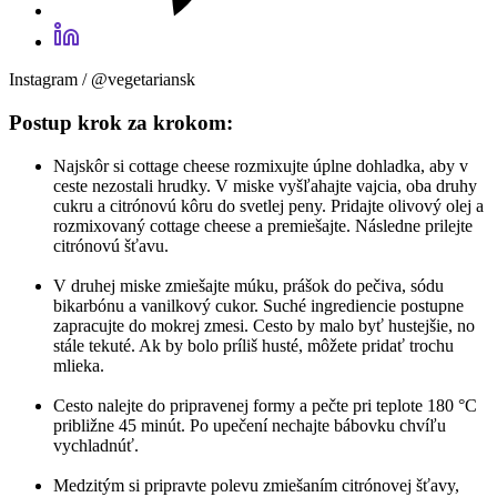
Instagram / @vegetariansk
Postup krok za krokom:
Najskôr si cottage cheese rozmixujte úplne dohladka, aby v
ceste nezostali hrudky. V miske vyšľahajte vajcia, oba druhy
cukru a citrónovú kôru do svetlej peny. Pridajte olivový olej a
rozmixovaný cottage cheese a premiešajte. Následne prilejte
citrónovú šťavu.
V druhej miske zmiešajte múku, prášok do pečiva, sódu
bikarbónu a vanilkový cukor. Suché ingrediencie postupne
zapracujte do mokrej zmesi. Cesto by malo byť hustejšie, no
stále tekuté. Ak by bolo príliš husté, môžete pridať trochu
mlieka.
Cesto nalejte do pripravenej formy a pečte pri teplote 180 °C
približne 45 minút. Po upečení nechajte bábovku chvíľu
vychladnúť.
Medzitým si pripravte polevu zmiešaním citrónovej šťavy,