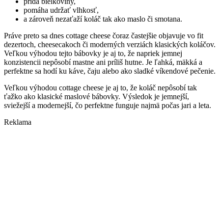
pridá bielkoviny,
pomáha udržať vlhkosť,
a zároveň nezaťaží koláč tak ako maslo či smotana.
Práve preto sa dnes cottage cheese čoraz častejšie objavuje vo fit
dezertoch, cheesecakoch či moderných verziách klasických koláčov.
Veľkou výhodou tejto bábovky je aj to, že napriek jemnej
konzistencii nepôsobí mastne ani príliš hutne. Je ľahká, mäkká a
perfektne sa hodí ku káve, čaju alebo ako sladké víkendové pečenie.
Veľkou výhodou cottage cheese je aj to, že koláč nepôsobí tak
ťažko ako klasické maslové bábovky. Výsledok je jemnejší,
sviežejší a modernejší, čo perfektne funguje najmä počas jari a leta.
Reklama