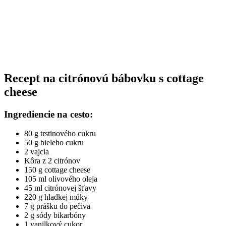
Recept na citrónovú bábovku s cottage
cheese
Ingrediencie na cesto:
80 g trstinového cukru
50 g bieleho cukru
2 vajcia
Kôra z 2 citrónov
150 g cottage cheese
105 ml olivového oleja
45 ml citrónovej šťavy
220 g hladkej múky
7 g prášku do pečiva
2 g sódy bikarbóny
1 vanilkový cukor