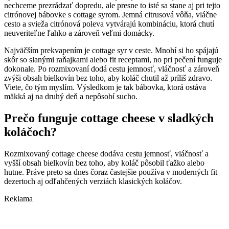
nechceme prezrádzať dopredu, ale presne to isté sa stane aj pri tejto
citrónovej bábovke s cottage syrom. Jemná citrusová vôňa, vláčne
cesto a svieža citrónová poleva vytvárajú kombináciu, ktorá chutí
neuveriteľne ľahko a zároveň veľmi domácky.
Najväčším prekvapením je cottage syr v ceste. Mnohí si ho spájajú
skôr so slanými raňajkami alebo fit receptami, no pri pečení funguje
dokonale. Po rozmixovaní dodá cestu jemnosť, vláčnosť a zároveň
zvýši obsah bielkovín bez toho, aby koláč chutil až príliš zdravo.
Viete, čo tým myslím. Výsledkom je tak bábovka, ktorá ostáva
mäkká aj na druhý deň a nepôsobí sucho.
Prečo funguje cottage cheese v sladkých
koláčoch?
Rozmixovaný cottage cheese dodáva cestu jemnosť, vláčnosť a
vyšší obsah bielkovín bez toho, aby koláč pôsobil ťažko alebo
hutne. Práve preto sa dnes čoraz častejšie používa v moderných fit
dezertoch aj odľahčených verziách klasických koláčov.
Reklama