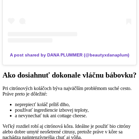
A post shared by DANA PLUMMER (@beautyxdanaplum)
Ako dosiahnuť dokonale vláčnu bábovku?
Pri citrónových koláčoch býva najväčším problémom suché cesto.
Práve preto je dôležité:
neprepiecť koláč príliš dlho,
používať ingrediencie izbovej teploty,
a nevynechať tuk ani cottage cheese.
Veľký rozdiel robí aj citrónová kôra. Ideálne je použiť bio citróny
alebo dobre umyté neošetrené citrusy, pretože práve v kôre sa
nachádza najintenzívnejšia chuť aj vôňa.