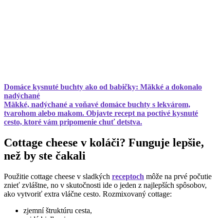
Domáce kysnuté buchty ako od babičky: Mäkké a dokonalo
nadýchané
Mäkké, nadýchané a voňavé domáce buchty s lekvárom,
tvarohom alebo makom. Objavte recept na poctivé kysnuté
cesto, ktoré vám pripomenie chuť detstva.
Cottage cheese v koláči? Funguje lepšie,
než by ste čakali
Použitie cottage cheese v sladkých
receptoch
môže na prvé počutie
znieť zvláštne, no v skutočnosti ide o jeden z najlepších spôsobov,
ako vytvoriť extra vláčne cesto. Rozmixovaný cottage:
zjemní štruktúru cesta,