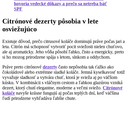
hovoria vedecké dôkazy a prečo sa netreba báť
SPF
Citrónové dezerty pôsobia v lete
osviežujúco
Existuje dôvod, prečo citrusové koláče dominujú práve počas jari a
leta. Citrón má schopnosť vytvoriť pocit sviežosti nielen chuťovo,
ale aj aromaticky. Jeho vôňa pôsobí ľahko, čisto a energicky, preto
si ho mozog prirodzene spája s letom, slnkom a oddychom.
Práve preto citrónové
dezerty
často nepôsobia tak ťažko ako
čokoládové alebo extrémne sladké koláče. Jemná kyselkavosť totiž
vyvažuje sladkosť a vytvára chuť, ktorá je svieža aj po väčšom
kúsku. V kombinácii s vláčnym cestom a ľahkou glazúrou vzniká
dezert, ktorý chutí elegantne, moderne a veľmi sviežo.
Citrónové
koláče
navyše krásne fungujú aj počas teplých dní, keď väčšina
ľudí prirodzene vyhľadáva ľahšie chute.