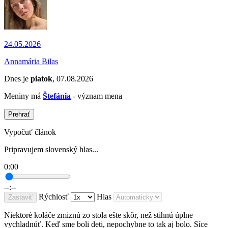
24.05.2026
Annamária Bilas
Dnes je
piatok
, 07.08.2026
Meniny má
Štefánia
- význam mena
Prehrať
Vypočuť článok
Pripravujem slovenský hlas...
0:00
--:--
Rýchlosť
Hlas
Zastaviť
Niektoré koláče zmiznú zo stola ešte skôr, než stihnú úplne
vychladnúť. Keď sme boli deti, nepochybne to tak aj bolo. Síce