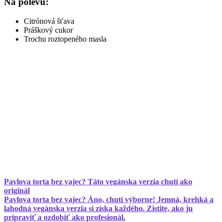
Na polevu:
Citrónová šťava
Práškový cukor
Trochu roztopeného masla
Pavlova torta bez vajec? Táto vegánska verzia chutí ako
originál
Pavlova torta bez vajec? Áno, chutí výborne! Jemná, krehká a
lahodná vegánska verzia si získa každého. Zistite, ako ju
pripraviť a ozdobiť ako profesionál.