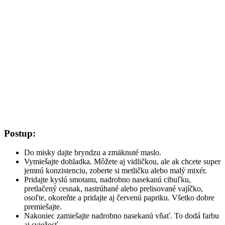
Postup:
Do misky dajte bryndzu a zmäknuté maslo.
Vymiešajte dohladka. Môžete aj vidličkou, ale ak chcete super
jemnú konzistenciu, zoberte si metličku alebo malý mixér.
Pridajte kyslú smotanu, nadrobno nasekanú cibuľku,
pretlačený cesnak, nastrúhané alebo prelisované vajíčko,
osoľte, okoreňte a pridajte aj červenú papriku. Všetko dobre
premiešajte.
Nakoniec zamiešajte nadrobno nasekanú vňať. To dodá farbu
aj sviežosť.