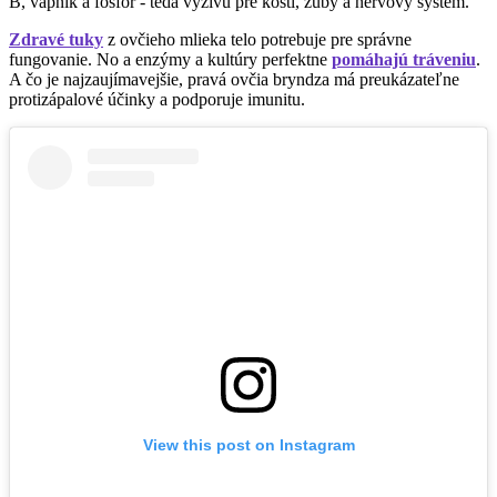
B, vápnik a fosfor - teda výživu pre kosti, zuby a nervový systém.
Zdravé tuky
z ovčieho mlieka telo potrebuje pre správne
fungovanie. No a enzýmy a kultúry perfektne
pomáhajú tráveniu
.
A čo je najzaujímavejšie, pravá ovčia bryndza má preukázateľne
protizápalové účinky a podporuje imunitu.
View this post on Instagram