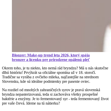
Blonzer: Make-up trend leta 2026, ktorý spája
bronzer a lícenku pre prirodzene opálenú pleť
Okrem toho, je tu niekto, kto nemá rád bryndzu? Má u nás skutočne
dlhú históriu! Prvýkrát sa oficiálne spomína už v 18. storočí.
Tradične sa vyrába z ovčieho mlieka, najčastejšie na strednom
Slovensku, kde sú ideálne podmienky pre pasenie oviec.
Na rozdiel od mnohých zahraničných syrov je pravá slovenská
bryndza nepasterizovaná, teda si zachováva všetky prospešné
baktérie a enzýmy. Je to fermentovaný syr - teda fermentovaný život
pre vaše črevá. Ideme na tú nátierku?