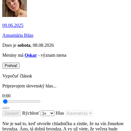
09.06.2025
Annamária Bilas
Dnes je
sobota
, 08.08.2026
Meniny má
Oskar
- význam mena
Prehrať
Vypočuť článok
Pripravujem slovenský hlas...
0:00
--:--
Rýchlosť
Hlas
Zastaviť
Nie je nad to, keď otvoríte chladničku a zistite, že na vás žmurkne
bryndza. Áno, tá dobrá bryndza. A vy už viete, že večera bude