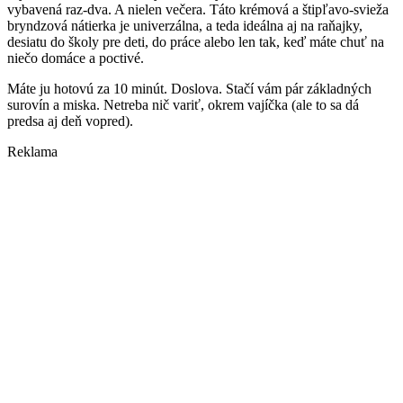
vybavená raz-dva. A nielen večera. Táto krémová a štipľavo-svieža
bryndzová nátierka je univerzálna, a teda ideálna aj na raňajky,
desiatu do školy pre deti, do práce alebo len tak, keď máte chuť na
niečo domáce a poctivé.
Máte ju hotovú za 10 minút. Doslova. Stačí vám pár základných
surovín a miska. Netreba nič variť, okrem vajíčka (ale to sa dá
predsa aj deň vopred).
Reklama