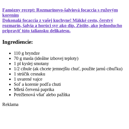
Famózny recept: Rozmarínovo-šalviová focaccia s ružovým
korením
Dokonalá focaccia z vašej kuchyne! Mäkké cesto, čerstvý
rozmarín, šalvia a horúci syr ako dip. Zistite, ako jednoducho
pripraviť túto taliansku delikatesu.
Ingrediencie:
110 g bryndze
70 g masla (ideálne izbovej teploty)
1 pl kyslej smotany
1/2 cibule (ak chcete jemnejšiu chuť, použite jarnú cibuľku)
1 strúčik cesnaku
1 uvarené vajce
Soľ a korenie podľa chuti
Mletá červená paprika
Petržlenová vňať alebo pažítka
Reklama