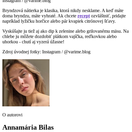
Instagram / @varime.blog
Bryndzová nátierka je klasika, ktorá nikdy nesklame. A keď máte
doma bryndzu, máte vyhraté. Ak chcete
recept
ozvláštniť, pridajte
napríklad lyžičku horčice alebo pár kvapiek citrónovej šťavy.
Vyskúšajte ju tiež aj ako dip k zelenine alebo grilovanému mäsu. Na
chlebe ju môžete dozdobiť plátkom vajíčka, reďkovkou alebo
uhorkou - chutí aj vyzerá úžasne!
Zdroj úvodnej fotky: Instagram / @varime.blog
O autorovi
Annamária Bilas