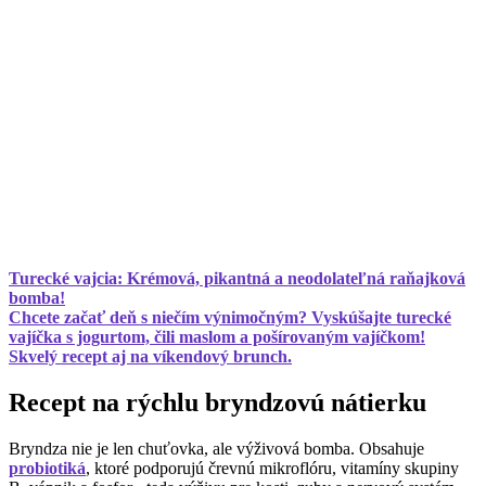
Turecké vajcia: Krémová, pikantná a neodolateľná raňajková
bomba!
Chcete začať deň s niečím výnimočným? Vyskúšajte turecké
vajíčka s jogurtom, čili maslom a pošírovaným vajíčkom!
Skvelý recept aj na víkendový brunch.
Recept na rýchlu bryndzovú nátierku
Bryndza nie je len chuťovka, ale výživová bomba. Obsahuje
probiotiká
, ktoré podporujú črevnú mikroflóru, vitamíny skupiny