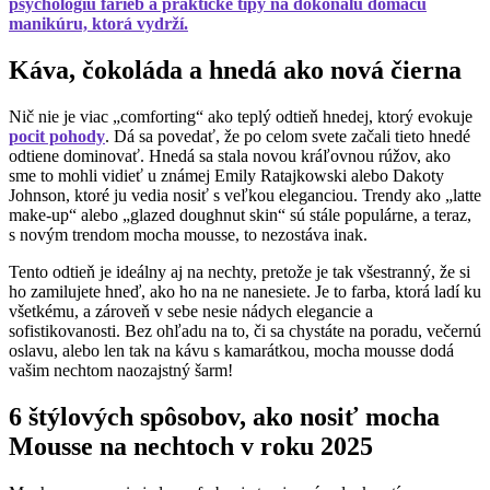
psychológiu farieb a praktické tipy na dokonalú domácu
manikúru, ktorá vydrží.
Káva, čokoláda a hnedá ako nová čierna
Nič nie je viac „comforting“ ako teplý odtieň hnedej, ktorý evokuje
pocit pohody
. Dá sa povedať, že po celom svete začali tieto hnedé
odtiene dominovať. Hnedá sa stala novou kráľovnou rúžov, ako
sme to mohli vidieť u známej Emily Ratajkowski alebo Dakoty
Johnson, ktoré ju vedia nosiť s veľkou eleganciou. Trendy ako „latte
make-up“ alebo „glazed doughnut skin“ sú stále populárne, a teraz,
s novým trendom mocha mousse, to nezostáva inak.
Tento odtieň je ideálny aj na nechty, pretože je tak všestranný, že si
ho zamilujete hneď, ako ho na ne nanesiete. Je to farba, ktorá ladí ku
všetkému, a zároveň v sebe nesie nádych elegancie a
sofistikovanosti. Bez ohľadu na to, či sa chystáte na poradu, večernú
oslavu, alebo len tak na kávu s kamarátkou, mocha mousse dodá
vašim nechtom naozajstný šarm!
6 štýlových spôsobov, ako nosiť mocha
Mousse na nechtoch v roku 2025