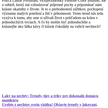
Podľa Laurie Pressman, viceprezidentky Pantone Color Institute, ide
o odtieň, ktorý má vzbudzovať príjemné pocity a pripomínať nám
krásne okamihy v živote. Je to o prehodnotení zážitkov, pochopení
významu malých potešení a žití v prítomnosti. Tento trend nás teda
vyzýva k tomu, aby sme si užívali život s pohľadom na krásu v
jednoduchých veciach. A čo by mohlo byť jednoduchšie a
krásnejšie ako šálka kávy či kúsok čokolády na vašich nechtoch?
Laky na nechty: Trendy, tipy a triky pre dokonalú domácu
manikúru
Urobte z nechtov svoju vizitku! Objavte trendy v lakovaní,