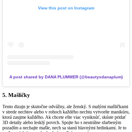
View this post on Instagram
A post shared by DANA PLUMMER (@beautyxdanaplum)
5. Mašličky
Tento dizajn je skutočne odvážny, ale ženský. S malými mašličkami
v strede nechtov alebo v rohoch každého nechtu vytvoríte manikúru,
ktorá zaujme každého. Ak chcete ešte viac vyniknúť, skúste pridať
3D detaily alebo lesklý povrch. Spojte ho s neutrálne sfarbeným
pozadím a nechajte mašle, nech sa stanú hlavnými hrdinkami. Je to