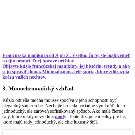
Francúzska manikúra od A po Z: Všetko, čo by ste mali vedieť
o tejto nesmrteľnej úprave nechtov
Objavte kúzlo francúzskej manikúry, jej históriu, trendy a ako
si ju spraviť doma. Minimalizmus a elegancia, ktoré zdôraznia
krásu vašich nechtov.
3. Monochromatický vzhľad
Kúzlo odtieňa mocha mousse spočíva v jeho schopnosti byť
elegantný sám o sebe. Nechajte ho teda poriadne vyniknúť. Je to
jednoduchý, ale zároveň sofistikovaný spôsob. Ako malé čierne
šaty, ktoré nikdy nevyjdu z
módy
. Tento dizajn je ideálny pre tie,
ktoré majú rady jednoduchý, ale chic luxusný štýl.