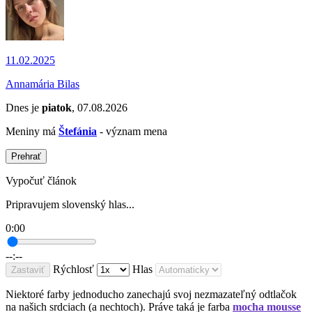
11.02.2025
Annamária Bilas
Dnes je
piatok
, 07.08.2026
Meniny má
Štefánia
- význam mena
Prehrať
Vypočuť článok
Pripravujem slovenský hlas...
0:00
--:--
Rýchlosť
Hlas
Zastaviť
Niektoré farby jednoducho zanechajú svoj nezmazateľný odtlačok
na našich srdciach (a nechtoch). Práve taká je farba
mocha mousse