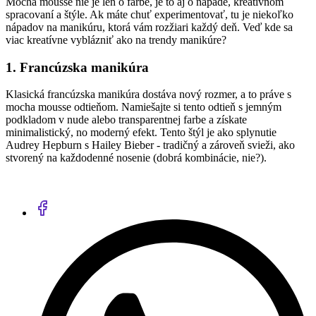
Mocha mousse nie je len o farbe, je to aj o nápade, kreatívnom
spracovaní a štýle. Ak máte chuť experimentovať, tu je niekoľko
nápadov na manikúru, ktorá vám rozžiari každý deň. Veď kde sa
viac kreatívne vyblázniť ako na trendy manikúre?
1. Francúzska manikúra
Klasická francúzska manikúra dostáva nový rozmer, a to práve s
mocha mousse odtieňom. Namiešajte si tento odtieň s jemným
podkladom v nude alebo transparentnej farbe a získate
minimalistický, no moderný efekt. Tento štýl je ako splynutie
Audrey Hepburn s Hailey Bieber - tradičný a zároveň svieži, ako
stvorený na každodenné nosenie (dobrá kombinácie, nie?).