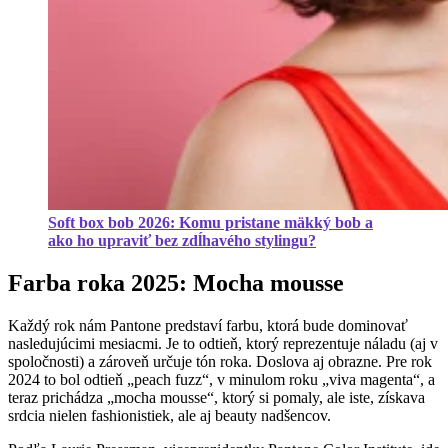
Soft box bob 2026: Komu pristane mäkký bob a
ako ho upraviť bez zdĺhavého stylingu?
Farba roka 2025: Mocha mousse
Každý rok nám Pantone predstaví farbu, ktorá bude dominovať
nasledujúcimi mesiacmi. Je to odtieň, ktorý reprezentuje náladu (aj v
spoločnosti) a zároveň určuje tón roka. Doslova aj obrazne. Pre rok
2024 to bol odtieň „peach fuzz“, v minulom roku „viva magenta“, a
teraz prichádza „mocha mousse“, ktorý si pomaly, ale iste, získava
srdcia nielen fashionistiek, ale aj beauty nadšencov.