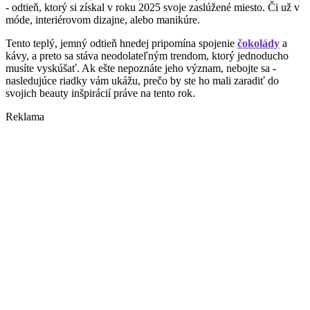
- odtieň, ktorý si získal v roku 2025 svoje zaslúžené miesto. Či už v
móde, interiérovom dizajne, alebo manikúre.
Tento teplý, jemný odtieň hnedej pripomína spojenie
čokolády
a
kávy, a preto sa stáva neodolateľným trendom, ktorý jednoducho
musíte vyskúšať. Ak ešte nepoznáte jeho význam, nebojte sa -
nasledujúce riadky vám ukážu, prečo by ste ho mali zaradiť do
svojich beauty inšpirácií práve na tento rok.
Reklama