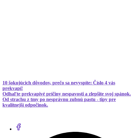
10 šokujúcich dôvodov, prečo sa nevyspíte: Číslo 4 vás
prekvapí!
Odhaľte prekvapivé príčiny nespavosti a zlepšite svoj spánok.
Od strachu z tmy po nesprávnu zubnú pastu - tipy pre
kvalitnejší odpočinok.