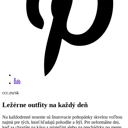
ccc.eu/sk
Ležérne outfity na každý deň
Na každodenné nosenie sú šnurovacie poltopánky skvelou voľbou
najmä pre tých, ktorí hľadajú pohodlie a štýl. Pre neformálne dni,
keď sa chystáte na kávu s priateľmi alebo na prechádzku po meste,