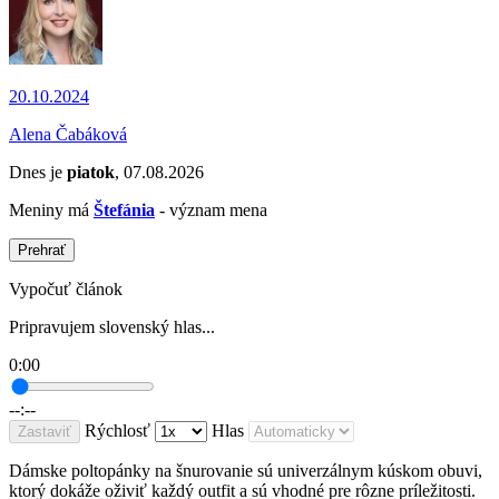
20.10.2024
Alena Čabáková
Dnes je
piatok
, 07.08.2026
Meniny má
Štefánia
- význam mena
Prehrať
Vypočuť článok
Pripravujem slovenský hlas...
0:00
--:--
Rýchlosť
Hlas
Zastaviť
Dámske poltopánky na šnurovanie sú univerzálnym kúskom obuvi,
ktorý dokáže oživiť každý outfit a sú vhodné pre rôzne príležitosti.