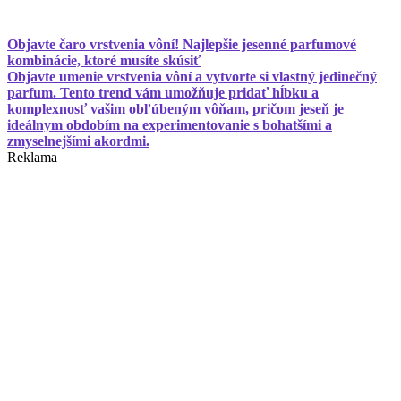
Objavte čaro vrstvenia vôní! Najlepšie jesenné parfumové
kombinácie, ktoré musíte skúsiť
Objavte umenie vrstvenia vôní a vytvorte si vlastný jedinečný
parfum. Tento trend vám umožňuje pridať hĺbku a
komplexnosť vašim obľúbeným vôňam, pričom jeseň je
ideálnym obdobím na experimentovanie s bohatšími a
zmyselnejšími akordmi.
Reklama