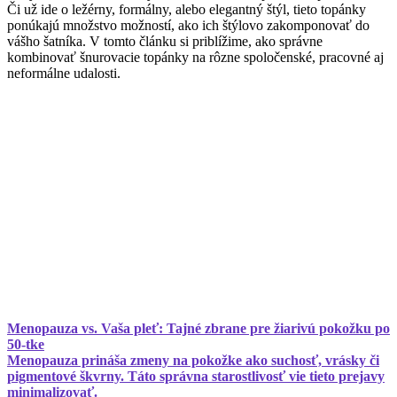
Či už ide o ležérny, formálny, alebo elegantný štýl, tieto topánky
ponúkajú množstvo možností, ako ich štýlovo zakomponovať do
vášho šatníka. V tomto článku si priblížime, ako správne
kombinovať šnurovacie topánky na rôzne spoločenské, pracovné aj
neformálne udalosti.
Menopauza vs. Vaša pleť: Tajné zbrane pre žiarivú pokožku po
50-tke
Menopauza prináša zmeny na pokožke ako suchosť, vrásky či
pigmentové škvrny. Táto správna starostlivosť vie tieto prejavy
minimalizovať.