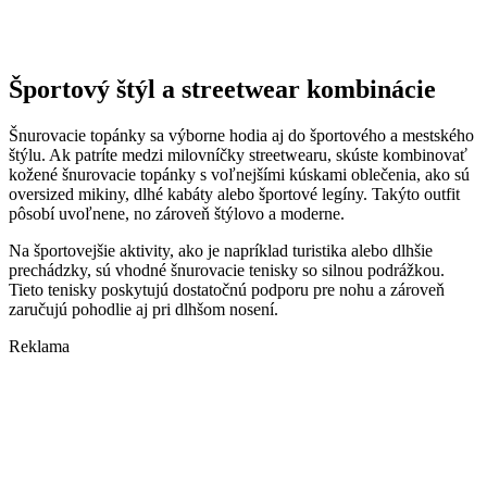
Športový štýl a streetwear kombinácie
Šnurovacie topánky sa výborne hodia aj do športového a mestského
štýlu. Ak patríte medzi milovníčky streetwearu, skúste kombinovať
kožené šnurovacie topánky s voľnejšími kúskami oblečenia, ako sú
oversized mikiny, dlhé kabáty alebo športové legíny. Takýto outfit
pôsobí uvoľnene, no zároveň štýlovo a moderne.
Na športovejšie aktivity, ako je napríklad turistika alebo dlhšie
prechádzky, sú vhodné šnurovacie tenisky so silnou podrážkou.
Tieto tenisky poskytujú dostatočnú podporu pre nohu a zároveň
zaručujú pohodlie aj pri dlhšom nosení.
Reklama