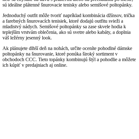
sú ideálne plátenné šnurovacie tenisky alebo semišové poltopánky.
Jednoduchý outfit môže tvoriť napríklad kombinácia džínsov, trička
a farebných šnurovacích tenisiek, ktoré dodajú outfitu svieži a
mladistvý nádych. Semišové poltopánky sa zase skvele hodia k
teplejším vrstvám oblečenia, ako sú svetre alebo kabáty, a doplnia
váš ležérny jesenný look.
Ak plánujete dlhší deň na nohách, určite oceníte pohodlné dámske
poltopánky na šnurovanie, ktoré ponúka široký sortiment v
obchodoch CCC. Tieto topánky kombinujú štýl a pohodlie a môžete
ich kúpiť v predajniach aj online.