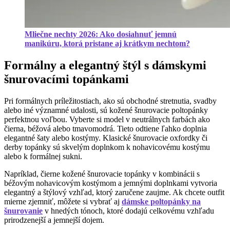
Mliečne nechty 2026: Ako dosiahnuť jemnú
manikúru, ktorá pristane aj krátkym nechtom?
Formálny a elegantný štýl s dámskymi
šnurovacími topánkami
Pri formálnych príležitostiach, ako sú obchodné stretnutia, svadby
alebo iné významné udalosti, sú kožené šnurovacie poltopánky
perfektnou voľbou. Vyberte si model v neutrálnych farbách ako
čierna, béžová alebo tmavomodrá. Tieto odtiene ľahko doplnia
elegantné šaty alebo kostýmy. Klasické šnurovacie oxfordky či
derby topánky sú skvelým doplnkom k nohavicovému kostýmu
alebo k formálnej sukni.
Napríklad, čierne kožené šnurovacie topánky v kombinácii s
béžovým nohavicovým kostýmom a jemnými doplnkami vytvoria
elegantný a štýlový vzhľad, ktorý zaručene zaujme. Ak chcete outfit
mierne zjemniť, môžete si vybrať aj
dámske poltopánky na
šnurovanie
v hnedých tónoch, ktoré dodajú celkovému vzhľadu
prirodzenejší a jemnejší dojem.