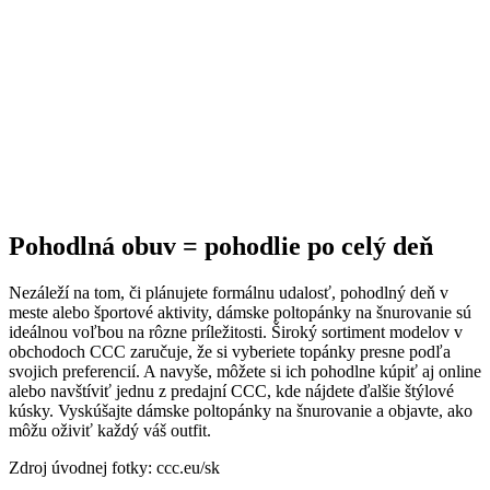
Pohodlná obuv = pohodlie po celý deň
Nezáleží na tom, či plánujete formálnu udalosť, pohodlný deň v
meste alebo športové aktivity, dámske poltopánky na šnurovanie sú
ideálnou voľbou na rôzne príležitosti. Široký sortiment modelov v
obchodoch CCC zaručuje, že si vyberiete topánky presne podľa
svojich preferencií. A navyše, môžete si ich pohodlne kúpiť aj online
alebo navštíviť jednu z predajní CCC, kde nájdete ďalšie štýlové
kúsky. Vyskúšajte dámske poltopánky na šnurovanie a objavte, ako
môžu oživiť každý váš outfit.
Zdroj úvodnej fotky: ccc.eu/sk