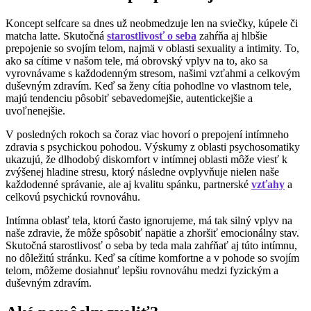
Koncept selfcare sa dnes už neobmedzuje len na sviečky, kúpele či
matcha latte. Skutočná
starostlivosť o seba
zahŕňa aj hlbšie
prepojenie so svojím telom, najmä v oblasti sexuality a intimity. To,
ako sa cítime v našom tele, má obrovský vplyv na to, ako sa
vyrovnávame s každodenným stresom, našimi vzťahmi a celkovým
duševným zdravím. Keď sa ženy cítia pohodlne vo vlastnom tele,
majú tendenciu pôsobiť sebavedomejšie, autentickejšie a
uvoľnenejšie.
V posledných rokoch sa čoraz viac hovorí o prepojení intímneho
zdravia s psychickou pohodou. Výskumy z oblasti psychosomatiky
ukazujú, že dlhodobý diskomfort v intímnej oblasti môže viesť k
zvýšenej hladine stresu, ktorý následne ovplyvňuje nielen naše
každodenné správanie, ale aj kvalitu spánku, partnerské
vzťahy
a
celkovú psychickú rovnováhu.
Intímna oblasť tela, ktorú často ignorujeme, má tak silný vplyv na
naše zdravie, že môže spôsobiť napätie a zhoršiť emocionálny stav.
Skutočná starostlivosť o seba by teda mala zahŕňať aj túto intímnu,
no dôležitú stránku. Keď sa cítime komfortne a v pohode so svojím
telom, môžeme dosiahnuť lepšiu rovnováhu medzi fyzickým a
duševným zdravím.