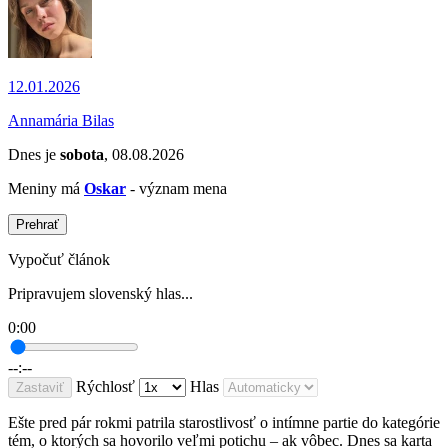
12.01.2026
Annamária Bilas
Dnes je
sobota
, 08.08.2026
Meniny má
Oskar
- význam mena
Prehrať
Vypočuť článok
Pripravujem slovenský hlas...
0:00
--:--
Rýchlosť
Hlas
Zastaviť
Ešte pred pár rokmi patrila starostlivosť o intímne partie do kategórie
tém, o ktorých sa hovorilo veľmi potichu – ak vôbec. Dnes sa karta