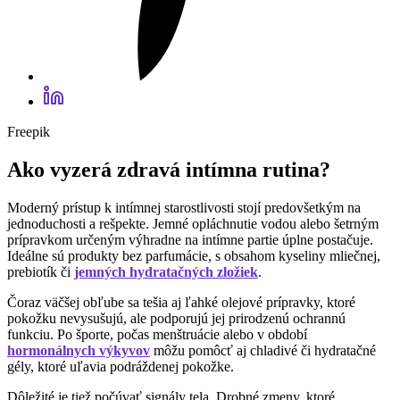
Freepik
Ako vyzerá zdravá intímna rutina?
Moderný prístup k intímnej starostlivosti stojí predovšetkým na
jednoduchosti a rešpekte. Jemné opláchnutie vodou alebo šetrným
prípravkom určeným výhradne na intímne partie úplne postačuje.
Ideálne sú produkty bez parfumácie, s obsahom kyseliny mliečnej,
prebiotík či
jemných hydratačných zložiek
.
Čoraz väčšej obľube sa tešia aj ľahké olejové prípravky, ktoré
pokožku nevysušujú, ale podporujú jej prirodzenú ochrannú
funkciu. Po športe, počas menštruácie alebo v období
hormonálnych výkyvov
môžu pomôcť aj chladivé či hydratačné
gély, ktoré uľavia podráždenej pokožke.
Dôležité je tiež počúvať signály tela. Drobné zmeny, ktoré