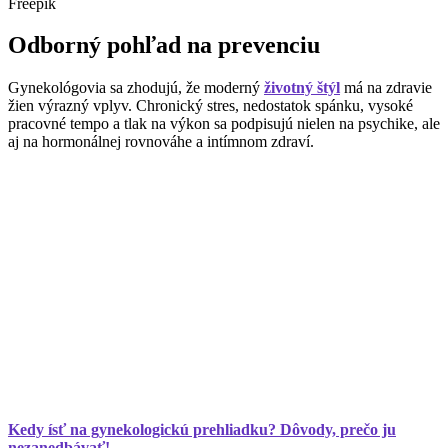
Freepik
Odborný pohľad na prevenciu
Gynekológovia sa zhodujú, že moderný
životný štýl
má na zdravie
žien výrazný vplyv. Chronický stres, nedostatok spánku, vysoké
pracovné tempo a tlak na výkon sa podpisujú nielen na psychike, ale
aj na hormonálnej rovnováhe a intímnom zdraví.
Kedy ísť na gynekologickú prehliadku? Dôvody, prečo ju
nezanedbávať!