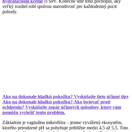
hydratačnom kréme
či SPF. Konečne sme totiž pochopili, aký
veľký rozdiel robí správna starostlivosť pre každodenný pocit
pohody.
Ako na dokonale hladkú pokožku? Vyskúšajte tieto účinné tipy
Ako na dokonale hladkú pokožku? Ako bojovať proti
ochlpeniu? Vyskúšajte zopár účinných spôsobov, ktoré vám
pomôžu vyriešiť tento problém.
Základom je vaginálna mikroflóra – jemne vyvážený ekosystém,
ktorého prirodzené pH sa pohybuje približne medzi 4,5 až 5,5. Toto