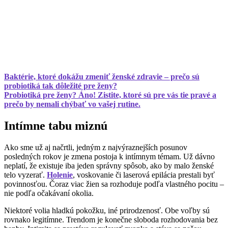
Baktérie, ktoré dokážu zmeniť ženské zdravie – prečo sú
probiotiká tak dôležité pre ženy?
Probiotiká pre ženy? Áno! Zistite, ktoré sú pre vás tie pravé a
prečo by nemali chýbať vo vašej rutine.
Intímne tabu miznú
Ako sme už aj načrtli, jedným z najvýraznejších posunov
posledných rokov je zmena postoja k intímnym témam. Už dávno
neplatí, že existuje iba jeden správny spôsob, ako by malo ženské
telo vyzerať.
Holenie
, voskovanie či laserová epilácia prestali byť
povinnosťou. Čoraz viac žien sa rozhoduje podľa vlastného pocitu –
nie podľa očakávaní okolia.
Niektoré volia hladkú pokožku, iné prirodzenosť. Obe voľby sú
rovnako legitímne. Trendom je konečne sloboda rozhodovania bez