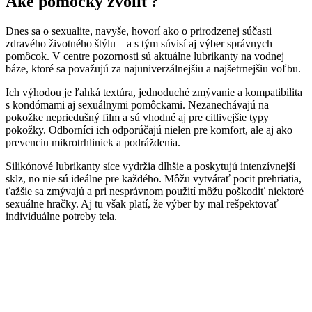
Aké pomôcky zvoliť?
Dnes sa o sexualite, navyše, hovorí ako o prirodzenej súčasti
zdravého životného štýlu – a s tým súvisí aj výber správnych
pomôcok. V centre pozornosti sú aktuálne lubrikanty na vodnej
báze, ktoré sa považujú za najuniverzálnejšiu a najšetrnejšiu voľbu.
Ich výhodou je ľahká textúra, jednoduché zmývanie a kompatibilita
s kondómami aj sexuálnymi pomôckami. Nezanechávajú na
pokožke nepriedušný film a sú vhodné aj pre citlivejšie typy
pokožky. Odborníci ich odporúčajú nielen pre komfort, ale aj ako
prevenciu mikrotrhliniek a podráždenia.
Silikónové lubrikanty síce vydržia dlhšie a poskytujú intenzívnejší
sklz, no nie sú ideálne pre každého. Môžu vytvárať pocit prehriatia,
ťažšie sa zmývajú a pri nesprávnom použití môžu poškodiť niektoré
sexuálne hračky. Aj tu však platí, že výber by mal rešpektovať
individuálne potreby tela.