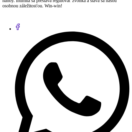
hanby. Intimita sa prestáva regulovať zvonka a stáva sa našou
osobnou záležitosťou. Win-win!