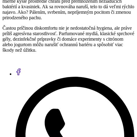
mierne kyslé prostredie chráni pred premnožením nežiaducich
baktérií a kvasiniek. Ak sa rovnováha naruší, telo to dá veľmi rýchlo
najavo. Ako? Pálením, svrbením, nepríjemným pocitom či zmenou
prirodzeného pachu.
Častou príčinou diskomfortu nie je nedostatočná hygiena, ale práve
príliš agresívna starostlivosť. Parfumované mydlá, klasické sprchové
gély, dezinfekčné prípravky či domáce experimenty s citrónom
alebo jogurtom môžu narušiť ochrannú bariéru a spôsobiť viac
škody než úžitku.