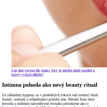
Lip tint verzus lip stain: Aký je medzi nimi rozdiel a
ktorý vydrží dlhšie?
Intímna pohoda ako nový beauty rituál
Zo základnej hygieny sa v posledných rokoch stal osobný rituál.
Jemný, vedomý a rešpektujúci potreby tela. Mnohé ženy dnes
hovoria o intímnej starostlivosti rovnako prirodzene ako o