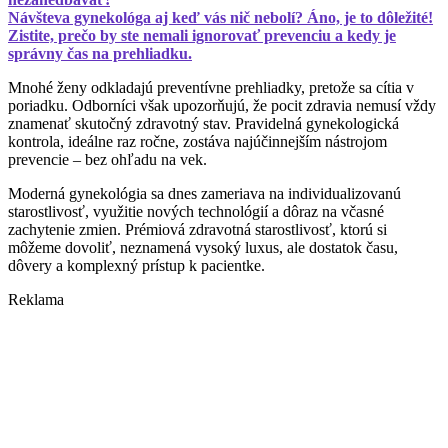
Návšteva gynekológa aj keď vás nič nebolí? Áno, je to dôležité!
Zistite, prečo by ste nemali ignorovať prevenciu a kedy je
správny čas na prehliadku.
Mnohé ženy odkladajú preventívne prehliadky, pretože sa cítia v
poriadku. Odborníci však upozorňujú, že pocit zdravia nemusí vždy
znamenať skutočný zdravotný stav. Pravidelná gynekologická
kontrola, ideálne raz ročne, zostáva najúčinnejším nástrojom
prevencie – bez ohľadu na vek.
Moderná gynekológia sa dnes zameriava na individualizovanú
starostlivosť, využitie nových technológií a dôraz na včasné
zachytenie zmien. Prémiová zdravotná starostlivosť, ktorú si
môžeme dovoliť, neznamená vysoký luxus, ale dostatok času,
dôvery a komplexný prístup k pacientke.
Reklama