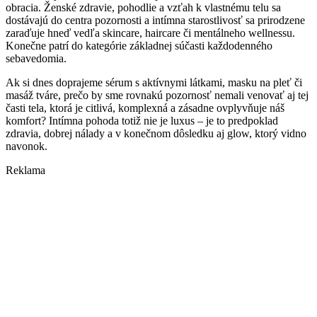
obracia. Ženské zdravie, pohodlie a vzťah k vlastnému telu sa
dostávajú do centra pozornosti a intímna starostlivosť sa prirodzene
zaraďuje hneď vedľa skincare, haircare či mentálneho wellnessu.
Konečne patrí do kategórie základnej súčasti každodenného
sebavedomia.
Ak si dnes doprajeme sérum s aktívnymi látkami, masku na pleť či
masáž tváre, prečo by sme rovnakú pozornosť nemali venovať aj tej
časti tela, ktorá je citlivá, komplexná a zásadne ovplyvňuje náš
komfort? Intímna pohoda totiž nie je luxus – je to predpoklad
zdravia, dobrej nálady a v konečnom dôsledku aj glow, ktorý vidno
navonok.
Reklama