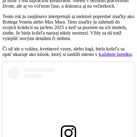
ju nosiť s tou najväčšou kreativitou. Nielen v bežnom pracovnom
živote, ale aj vo voľnom čase, a dokonca aj na večierkoch.
Tento rok ju zaujímavo interpretujú aj niektoré popredné značky ako
Bottega Veneta alebo Max Mara. Tieto značky ju zahrnuli do
svojich kolekcií na jar/leto 2025 a keď sa pozriete na ich modely,
zistíte, že biela košeľa naozaj nikdy neomrzí. Vždy sa dá totiž
vylepšiť novými detailmi či strihmi.
Či už ide o volány, kvetinové vzory, alebo logá, biela košeľa sa
opäť ukazuje ako kúsok, ktorý si zaslúži miesto v
každom šatníku
.