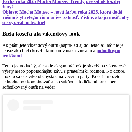
Farba roka 2025 Mocha Mousse: Trendy pre šatník každej
ženy!
Objavte Mocha Mousse – novú farbu roka 2025, ktorá dodá
vášmu štýlu eleganciu a univerzálnosť. Zistite, ako ju nosiť, aby
ste vyzerali úchvatne!
Biela košeľa ala víkendový look
Ak plánujete víkendový outfit (napríklad aj do lietadla), nič nie je
lepšie ako biela košeľa kombinovaná s džínsami a
pohodlnými
teniskami
.
Tento jednoduchý, ale stále elegantný look je skvelý na víkendové
výlety alebo popoludňajšiu kávu s priateľmi či rodinou. No dobre,
možno sa cez víkend chystáte na večernú párty. Košeľu môžete
jednoducho skombinovať aj so sukňou a lodičkami pre super
sofistikovaný outfit na večer.