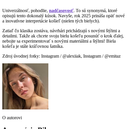
Univerzálnosť, pohodlie,
nadčasovosť
. To sú synonymá, ktoré
opisujú tento dokonalý kúsok. Navyše, rok 2025 prináša opäť nové
a inovatívne interpretácie košieľ (nielen tých bielych).
Zatiaľ čo klasika zostáva, návrhári prichádzajú s novými štýlmi a
detailmi. Takže ak chcete svoju bielu košeľu posunúť o krok ďalej,
nebojte sa experimentovať s novými materiálmi a štýlmi! Biela
košeľa je stále kráľovnou šatníka.
Zdroj úvodnej fotky: Instagram / @alexiiak, Instagram / @emitaz
O autorovi