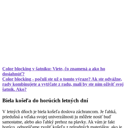
Color blocking v šatníku: Viete, čo znamená a ako ho
dosiahnúť?
Color blocking - počuli ste už o tomto výraze? Ak ste odvážne,
rady kombinujete a vytŕčate z radu, mali by ste ním oživiť svoj
šatník. Ako?
Biela košeľa do horúcich letných dní
V letných dňoch je biela košeľa doslova záchrancom. Je ľahká,
priedušná a vďaka svojej univerzálnosti ju môžete nosiť buď
samostatne, alebo ako ľahký prehoz na plavky. Ak vám je fakt
horúco, odporúčame zvoliť košeľu z prírodných materiálov, ako je