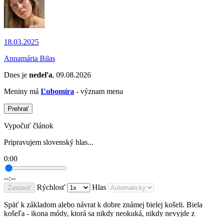
18.03.2025
Annamária Bilas
Dnes je
nedeľa
, 09.08.2026
Meniny má
Ľubomíra
- význam mena
Prehrať
Vypočuť článok
Pripravujem slovenský hlas...
0:00
--:--
Rýchlosť
Hlas
Zastaviť
Späť k základom alebo návrat k dobre známej bielej košeli. Biela
košeľa - ikona módy, ktorá sa nikdy neokuká, nikdy nevyjde z