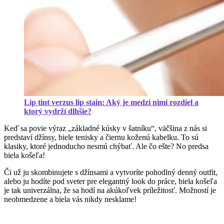
Lip tint verzus lip stain: Aký je medzi nimi rozdiel a
ktorý vydrží dlhšie?
Keď sa povie výraz „základné kúsky v šatníku“, väčšina z nás si
predstaví džínsy, biele tenisky a čiernu koženú kabelku. To sú
klasiky, ktoré jednoducho nesmú chýbať. Ale čo ešte? No predsa
biela košeľa!
Či už ju skombinujete s džínsami a vytvoríte pohodlný denný outfit,
alebo ju hodíte pod sveter pre elegantný look do práce, biela košeľa
je tak univerzálna, že sa hodí na akúkoľvek príležitosť. Možností je
neobmedzene a biela vás nikdy nesklame!