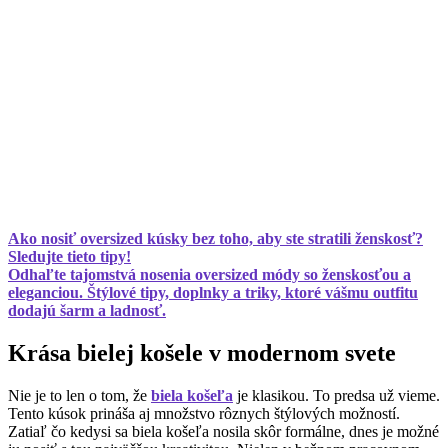
Ako nosiť oversized kúsky bez toho, aby ste stratili ženskosť?
Sledujte tieto tipy!
Odhaľte tajomstvá nosenia oversized módy so ženskosťou a
eleganciou. Štýlové tipy, doplnky a triky, ktoré vášmu outfitu
dodajú šarm a ladnosť.
Krása bielej košele v modernom svete
Nie je to len o tom, že
biela košeľa
je klasikou. To predsa už vieme.
Tento kúsok prináša aj množstvo rôznych štýlových možností.
Zatiaľ čo kedysi sa biela košeľa nosila skôr formálne, dnes je možné