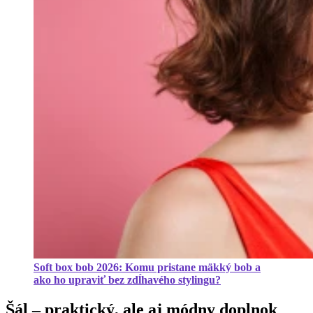
Soft box bob 2026: Komu pristane mäkký bob a
ako ho upraviť bez zdĺhavého stylingu?
Šál – praktický, ale aj módny doplnok