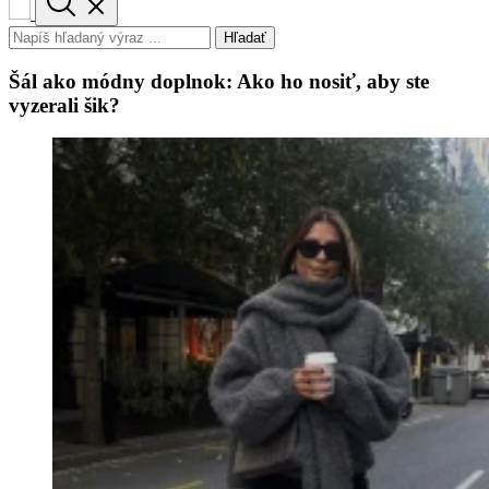
Hľadať
Šál ako módny doplnok: Ako ho nosiť, aby ste
vyzerali šik?