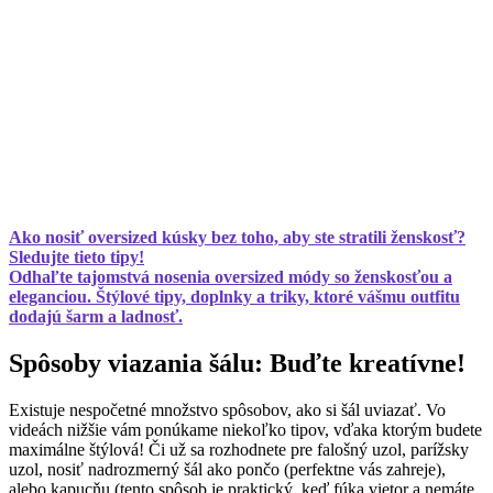
Ako nosiť oversized kúsky bez toho, aby ste stratili ženskosť?
Sledujte tieto tipy!
Odhaľte tajomstvá nosenia oversized módy so ženskosťou a
eleganciou. Štýlové tipy, doplnky a triky, ktoré vášmu outfitu
dodajú šarm a ladnosť.
Spôsoby viazania šálu: Buďte kreatívne!
Existuje nespočetné množstvo spôsobov, ako si šál uviazať. Vo
videách nižšie vám ponúkame niekoľko tipov, vďaka ktorým budete
maximálne štýlová! Či už sa rozhodnete pre falošný uzol, parížsky
uzol, nosiť nadrozmerný šál ako pončo (perfektne vás zahreje),
alebo kapucňu (tento spôsob je praktický, keď fúka vietor a nemáte