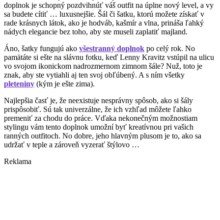
doplnok je schopný pozdvihnúť váš outfit na úplne nový level, a vy
sa budete cítiť … luxusnejšie. Šál či šatku, ktorú možete získať v
rade krásnych látok, ako je hodváb, kašmír a vlna, prináša ľahký
nádych elegancie bez toho, aby ste museli zaplatiť majland.
Áno, šatky fungujú ako
všestranný doplnok
po celý rok. No
pamätáte si ešte na slávnu fotku, keď Lenny Kravitz vstúpil na ulicu
vo svojom ikonickom nadrozmernom zimnom šále? Nuž, toto je
znak, aby ste vytiahli aj ten svoj obľúbený. A s ním všetky
pleteniny
(kým je ešte zima).
Najlepšia časť je, že neexistuje nesprávny spôsob, ako si šály
prispôsobiť. Sú tak univerzálne, že ich vzhľad môžete ľahko
premeniť za chodu do práce. Vďaka nekonečným možnostiam
stylingu vám tento doplnok umožní byť kreatívnou pri vašich
ranných outfitoch. No dobre, jeho hlavným plusom je to, ako sa
udržať v teple a zároveň vyzerať štýlovo …
Reklama