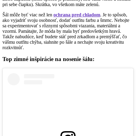
pri sebe čiapku). Skrátka, vo všetkom máte zelenú.
Šál môže byť viac než len
ochrana pred chladom
. Je to spôsob,
ako vyjadriť svoju osobnosť, dodať outfitu farbu a šmrnc. Nebojte
sa experimentovať s rôznymi spôsobmi viazania, materiálmi a
vzormi. Pamätajte, že móda by mala byť predovšetkým hravá.
Takže nabudúce, keď budete stáť pred zrkadlom a premýšľať, čo
vášmu outfitu chýba, siahnite po šále a nechajte svoju kreativitu
rozkvitnúť.
Top zimné inšpirácie na nosenie šálu: