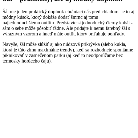
Šál nie je len praktický doplnok chrániaci nás pred chladom. Je to aj
módny kúsok, ktorý dokáže dodať šmrnc aj tomu
najjednoduchšiemu outfitu. Predstavte si jednoduchý čierny kabát -
sám o sebe môže pôsobiť fádne. Ale pridajte k nemu farebný šál s
výrazným vzorom a hneď máte outfit, ktorý priťahuje pohľady.
Navyše, šál môže slúžiť aj ako núdzová prikrývka (alebo kukla,
ktorá je túto zimu maximálne trendy), keď sa rozhodnete spontánne
piknikovať v zasneženom parku (aj keď to neodporúčame bez
termosky horúceho čaju).