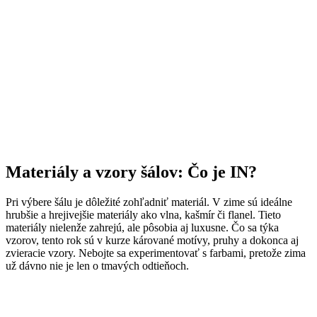
Materiály a vzory šálov: Čo je IN?
Pri výbere šálu je dôležité zohľadniť materiál. V zime sú ideálne
hrubšie a hrejivejšie materiály ako vlna, kašmír či flanel. Tieto
materiály nielenže zahrejú, ale pôsobia aj luxusne. Čo sa týka
vzorov, tento rok sú v kurze kárované motívy, pruhy a dokonca aj
zvieracie vzory. Nebojte sa experimentovať s farbami, pretože zima
už dávno nie je len o tmavých odtieňoch.