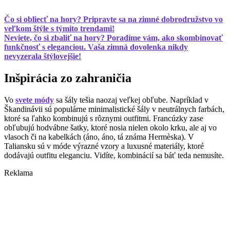
Čo si obliecť na hory? Pripravte sa na zimné dobrodružstvo vo
veľkom štýle s týmito trendami!
Neviete, čo si zbaliť na hory? Poradíme vám, ako skombinovať
funkčnosť s eleganciou. Vaša zimná dovolenka nikdy
nevyzerala štýlovejšie!
Inšpirácia zo zahraničia
Vo
svete módy
sa šály tešia naozaj veľkej obľube. Napríklad v
Škandinávii sú populárne minimalistické šály v neutrálnych farbách,
ktoré sa ľahko kombinujú s rôznymi outfitmi. Francúzky zase
obľubujú hodvábne šatky, ktoré nosia nielen okolo krku, ale aj vo
vlasoch či na kabelkách (áno, áno, tá známa Hermèska). V
Taliansku sú v móde výrazné vzory a luxusné materiály, ktoré
dodávajú outfitu eleganciu. Vidíte, kombinácií sa báť teda nemusíte.
Reklama