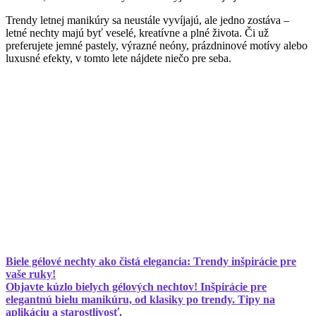
Trendy letnej manikúry sa neustále vyvíjajú, ale jedno zostáva –
letné nechty majú byť veselé, kreatívne a plné života. Či už
preferujete jemné pastely, výrazné neóny, prázdninové motívy alebo
luxusné efekty, v tomto lete nájdete niečo pre seba.
Biele gélové nechty ako čistá elegancia: Trendy inšpirácie pre
vaše ruky!
Objavte kúzlo bielych gélových nechtov! Inšpirácie pre
elegantnú bielu manikúru, od klasiky po trendy. Tipy na
aplikáciu a starostlivosť.