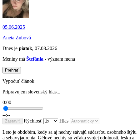
05.06.2025
Aneta Zubová
Dnes je
piatok
, 07.08.2026
Meniny má
Štefánia
- význam mena
Prehrať
Vypočuť článok
Pripravujem slovenský hlas...
0:00
--:--
Rýchlosť
Hlas
Zastaviť
Leto je obdobím, kedy sa aj nechty stávajú súčasťou osobného štýlu
a sebavyjadrenia. Gélové nechty sú vďaka svojej odolnosti, lesku a