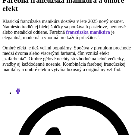
Farebná francúzska manikúra a ombré
efekt
Klasická francúzska manikúra dostáva v lete 2025 nový rozmer.
Namiesto tradičnej bielej špičky sa používajú pastelové, neónové
alebo metalické odtiene. Farebná
francúzska manikúra
je
elegantná, moderná a vhodná pre každú príležitosť.
Ombré efekt je tiež veľmi populárny. Spočíva v plynulom prechode
medzi dvoma alebo viacerými farbami, čím vzniká efekt
„zafarbenia“. Ombré gélové nechty sú vhodné na letné večierky,
svadby aj každodenné nosenie. Kombinácia farebnej francúzskej
manikúry a ombré efektu vytvára luxusný a originálny vzhľad.