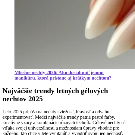
Mliečne nechty 2026: Ako dosiahnuť jemnú
manikúru, ktorá pristane aj krátkym nechtom?
Najväčšie trendy letných gélových
nechtov 2025
Leto 2025 prináša na nechty sviežosť, hravosť a odvahu
experimentovať. Medzi najväčšie trendy patria pestré farby,
kreatívne vzory a kombinácie rôznych techník. Gélové nechty sú
vďaka svojej univerzálnosti a možnostiam úpravy vhodné pre
každého, kto chce v lete vyniknúť a vyjadriť svoju jedinečnosť.