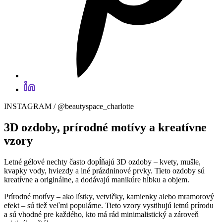
INSTAGRAM / @beautyspace_charlotte
3D ozdoby, prírodné motívy a kreatívne
vzory
Letné gélové nechty často dopĺňajú 3D ozdoby – kvety, mušle,
kvapky vody, hviezdy a iné prázdninové prvky. Tieto ozdoby sú
kreatívne a originálne, a dodávajú manikúre hĺbku a objem.
Prírodné motívy – ako lístky, vetvičky, kamienky alebo mramorový
efekt – sú tiež veľmi populárne. Tieto vzory vystihujú letnú prírodu
a sú vhodné pre každého, kto má rád minimalistický a zároveň