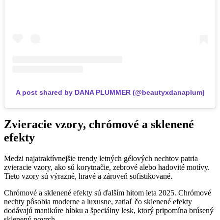
A post shared by DANA PLUMMER (@beautyxdanaplum)
Zvieracie vzory, chrómové a sklenené
efekty
Medzi najatraktívnejšie trendy letných gélových nechtov patria
zvieracie vzory, ako sú korytnačie, zebrové alebo hadovité motívy.
Tieto vzory sú výrazné, hravé a zároveň sofistikované.
Chrómové a sklenené efekty sú ďalším hitom leta 2025. Chrómové
nechty pôsobia moderne a luxusne, zatiaľ čo sklenené efekty
dodávajú manikúre hĺbku a špeciálny lesk, ktorý pripomína brúsený
sklenený povrch.