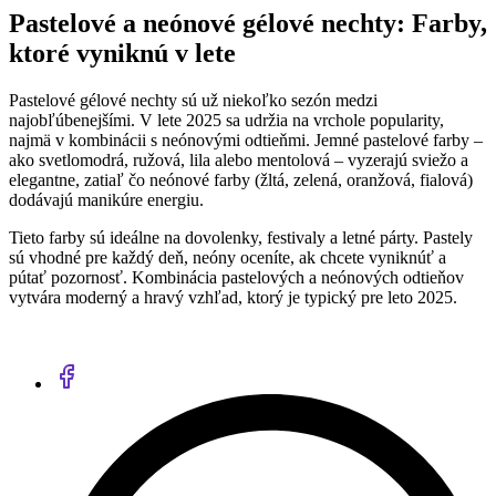
Pastelové a neónové gélové nechty: Farby,
ktoré vyniknú v lete
Pastelové gélové nechty sú už niekoľko sezón medzi
najobľúbenejšími. V lete 2025 sa udržia na vrchole popularity,
najmä v kombinácii s neónovými odtieňmi. Jemné pastelové farby –
ako svetlomodrá, ružová, lila alebo mentolová – vyzerajú sviežo a
elegantne, zatiaľ čo neónové farby (žltá, zelená, oranžová, fialová)
dodávajú manikúre energiu.
Tieto farby sú ideálne na dovolenky, festivaly a letné párty. Pastely
sú vhodné pre každý deň, neóny oceníte, ak chcete vyniknúť a
pútať pozornosť. Kombinácia pastelových a neónových odtieňov
vytvára moderný a hravý vzhľad, ktorý je typický pre leto 2025.