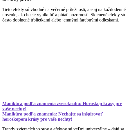
Tieto efekty sú vhodné na večerné príležitosti, ale aj na každodenné
nosenie, ak chcete vyniknúť a pútať pozornosť. Sklenené efekty sú
často doplnené trblietkami alebo jemnými farebnými odleskami.
Manikúra podľa znamenia zverokruhu: Horoskop krásy pre
vaše nechty!
Manikúra podľa znamenia: Nechajte sa inšpirovať
horoskopom krásy pre vaše nechty!
Trendy zvieracích vzorov a efektov sú veľmi univerzálne – dajú sa