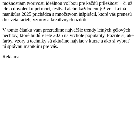
možnostiam tvorivosti ideálnou voľbou pre každú príležitosť – či už
ide o dovolenku pri mori, festival alebo každodenný život. Letná
manikúra 2025 prichádza s množstvom inšpirácií, ktoré vás prenesú
do sveta farieb, vzorov a kreatívnych ozdôb.
V tomto článku vám prezradíme najväčšie trendy letných gélových
nechtov, ktoré budú v lete 2025 na vrchole popularity. Pozrite si, aké
farby, vzory a techniky sú aktuálne najviac v kurze a ako si vybrať
tú správnu manikúru pre vás.
Reklama