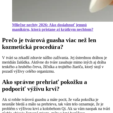
Mliečne nechty 2026: Ako dosiahnuť jemnú
manikúru, ktorá pristane aj krátkym nechtom?
Prečo je tvárová guasha viac než len
kozmetická procedúra?
V tvári sa zrkadlí zdravie nášho zažívania. Jej ústrednou dráhou je
meridián žalúdka. Aktívne do tváre zasahuje mimo iných aj dráha
tenkého a hrubého čreva, žlčníka a trojitého žiariča, ktorý stojí v
pozadí výživy celého organizmu.
Ako správne prehriať pokožku a
podporiť výživu krvi?
Ak si robíte tvárovú guashu a máte pocit, že vaša pokožka je
neustále bledá a málo sa prehrieva, tak vám telo oznamuje, že je
problém s výživou krvi a kolobehom Qi. Ak sa vám naopak na tvári