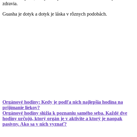
zdravia.
Guasha je dotyk a dotyk je láska v rôznych podobách.
Orgánové hodiny: Kedy je podľa nich najlepšia hodina na
prijímanie liekov?
Orgánové hodiny slúžia k poznaniu samého seba. Každé dve
hodiny určujú, ktorý orgán je v aktivite a ktorý je naopak
pasívny. Ako sa v nich vyznať?