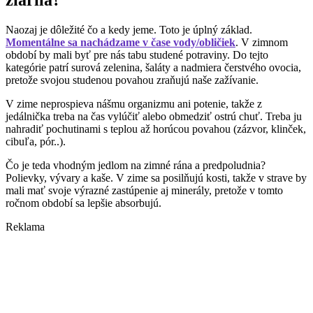
Naozaj je dôležité čo a kedy jeme. Toto je úplný základ.
Momentálne sa nachádzame v čase vody/obličiek
. V zimnom
období by mali byť pre nás tabu studené potraviny. Do tejto
kategórie patrí surová zelenina, šaláty a nadmiera čerstvého ovocia,
pretože svojou studenou povahou zraňujú naše zažívanie.
V zime neprospieva nášmu organizmu ani potenie, takže z
jedálnička treba na čas vylúčiť alebo obmedziť ostrú chuť. Treba ju
nahradiť pochutinami s teplou až horúcou povahou (zázvor, klinček,
cibuľa, pór..).
Čo je teda vhodným jedlom na zimné rána a predpoludnia?
Polievky, vývary a kaše. V zime sa posilňujú kosti, takže v strave by
mali mať svoje výrazné zastúpenie aj minerály, pretože v tomto
ročnom období sa lepšie absorbujú.
Reklama