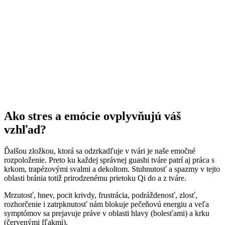
Ako stres a emócie ovplyvňujú váš
vzhľad?
Ďalšou zložkou, ktorá sa odzrkadľuje v tvári je naše emočné
rozpoloženie. Preto ku každej správnej guashi tváre patrí aj práca s
krkom, trapézovými svalmi a dekoltom. Stuhnutosť a spazmy v tejto
oblasti bránia totiž prirodzenému prietoku Qi do a z tváre.
Mrzutosť, hnev, pocit krivdy, frustrácia, podráždenosť, zlosť,
rozhorčenie i zatrpknutosť nám blokuje pečeňovú energiu a veľa
symptómov sa prejavuje práve v oblasti hlavy (bolesťami) a krku
(červenými fľakmi).