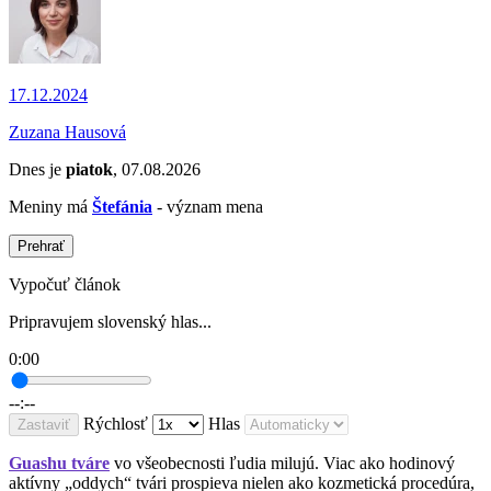
17.12.2024
Zuzana Hausová
Dnes je
piatok
, 07.08.2026
Meniny má
Štefánia
- význam mena
Prehrať
Vypočuť článok
Pripravujem slovenský hlas...
0:00
--:--
Rýchlosť
Hlas
Zastaviť
Guashu tváre
vo všeobecnosti ľudia milujú. Viac ako hodinový
aktívny „oddych“ tvári prospieva nielen ako kozmetická procedúra,