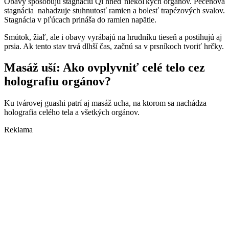
Obavy spôsobujú stagnáciu Qi hneď niekoľkých orgánov. Pečeňová
stagnácia nahadzuje stuhnutosť ramien a bolesť trapézových svalov.
Stagnácia v pľúcach prináša do ramien napätie.
Smútok, žiaľ, ale i obavy vyrábajú na hrudníku tieseň a postihujú aj
prsia. Ak tento stav trvá dlhší čas, začnú sa v prsníkoch tvoriť hrčky.
Masáž uší: Ako ovplyvniť celé telo cez
holografiu orgánov?
Ku tvárovej guashi patrí aj masáž ucha, na ktorom sa nachádza
holografia celého tela a všetkých orgánov.
Reklama