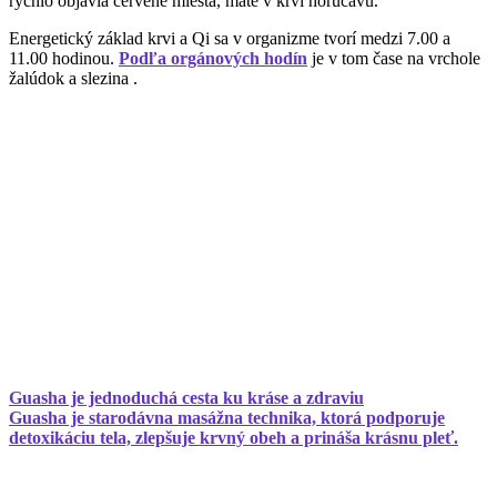
rýchlo objavia červené miesta, máte v krvi horúčavu.
Energetický základ krvi a Qi sa v organizme tvorí medzi 7.00 a
11.00 hodinou.
Podľa orgánových hodín
je v tom čase na vrchole
žalúdok a slezina .
Guasha je jednoduchá cesta ku kráse a zdraviu
Guasha je starodávna masážna technika, ktorá podporuje
detoxikáciu tela, zlepšuje krvný obeh a prináša krásnu pleť.