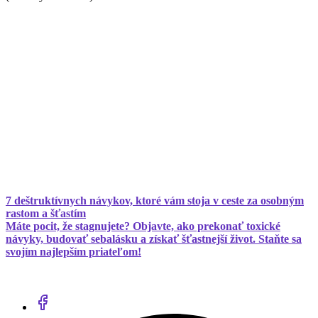
7 deštruktívnych návykov, ktoré vám stoja v ceste za osobným
rastom a šťastím
Máte pocit, že stagnujete? Objavte, ako prekonať toxické
návyky, budovať sebalásku a získať šťastnejší život. Staňte sa
svojím najlepším priateľom!