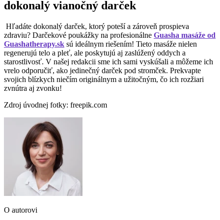
dokonalý vianočný darček
Hľadáte dokonalý darček, ktorý poteší a zároveň prospieva
zdraviu? Darčekové poukážky na profesionálne
Guasha masáže od
Guashatherapy.sk
sú ideálnym riešením! Tieto masáže nielen
regenerujú telo a pleť, ale poskytujú aj zaslúžený oddych a
starostlivosť. V našej redakcii sme ich sami vyskúšali a môžeme ich
vrelo odporučiť, ako jedinečný darček pod stromček. Prekvapte
svojich blízkych niečím originálnym a užitočným, čo ich rozžiari
zvnútra aj zvonku!
Zdroj úvodnej fotky: freepik.com
O autorovi