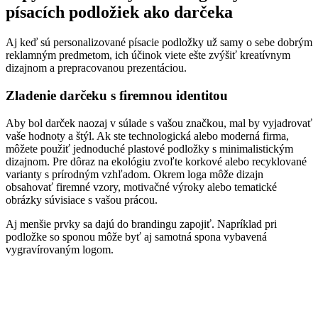
písacích podložiek ako darčeka
Aj keď sú personalizované písacie podložky už samy o sebe dobrým
reklamným predmetom, ich účinok viete ešte zvýšiť kreatívnym
dizajnom a prepracovanou prezentáciou.
Zladenie darčeku s firemnou identitou
Aby bol darček naozaj v súlade s vašou značkou, mal by vyjadrovať
vaše hodnoty a štýl. Ak ste technologická alebo moderná firma,
môžete použiť jednoduché plastové podložky s minimalistickým
dizajnom. Pre dôraz na ekológiu zvoľte korkové alebo recyklované
varianty s prírodným vzhľadom. Okrem loga môže dizajn
obsahovať firemné vzory, motivačné výroky alebo tematické
obrázky súvisiace s vašou prácou.
Aj menšie prvky sa dajú do brandingu zapojiť. Napríklad pri
podložke so sponou môže byť aj samotná spona vybavená
vygravírovaným logom.