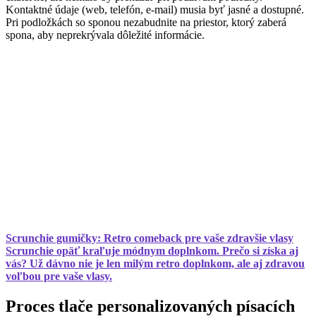
Kontaktné údaje (web, telefón, e-mail) musia byť jasné a dostupné.
Pri podložkách so sponou nezabudnite na priestor, ktorý zaberá
spona, aby neprekrývala dôležité informácie.
Scrunchie gumičky: Retro comeback pre vaše zdravšie vlasy
Scrunchie opäť kraľuje módnym doplnkom. Prečo si získa aj
vás? Už dávno nie je len milým retro doplnkom, ale aj zdravou
voľbou pre vaše vlasy.
Proces tlače personalizovaných písacích