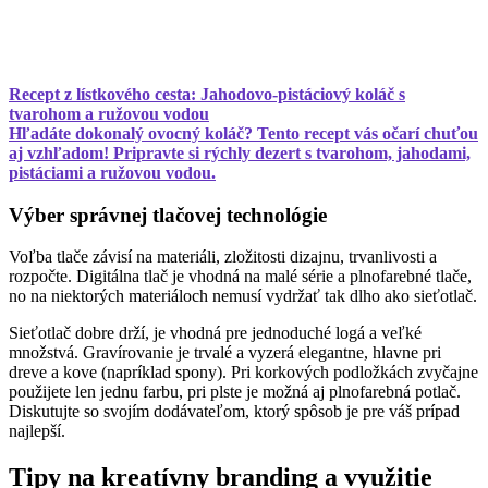
Recept z lístkového cesta: Jahodovo-pistáciový koláč s
tvarohom a ružovou vodou
Hľadáte dokonalý ovocný koláč? Tento recept vás očarí chuťou
aj vzhľadom! Pripravte si rýchly dezert s tvarohom, jahodami,
pistáciami a ružovou vodou.
Výber správnej tlačovej technológie
Voľba tlače závisí na materiáli, zložitosti dizajnu, trvanlivosti a
rozpočte. Digitálna tlač je vhodná na malé série a plnofarebné tlače,
no na niektorých materiáloch nemusí vydržať tak dlho ako sieťotlač.
Sieťotlač dobre drží, je vhodná pre jednoduché logá a veľké
množstvá. Gravírovanie je trvalé a vyzerá elegantne, hlavne pri
dreve a kove (napríklad spony). Pri korkových podložkách zvyčajne
použijete len jednu farbu, pri plste je možná aj plnofarebná potlač.
Diskutujte so svojím dodávateľom, ktorý spôsob je pre váš prípad
najlepší.
Tipy na kreatívny branding a využitie