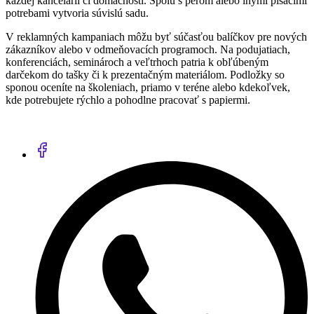
každej kancelárii či domácnosti. Spolu s perom alebo inými písacími
potrebami vytvoria súvislú sadu.
V reklamných kampaniach môžu byť súčasťou balíčkov pre nových
zákazníkov alebo v odmeňovacích programoch. Na podujatiach,
konferenciách, seminároch a veľtrhoch patria k obľúbeným
darčekom do tašky či k prezentačným materiálom. Podložky so
sponou oceníte na školeniach, priamo v teréne alebo kdekoľvek,
kde potrebujete rýchlo a pohodlne pracovať s papiermi.