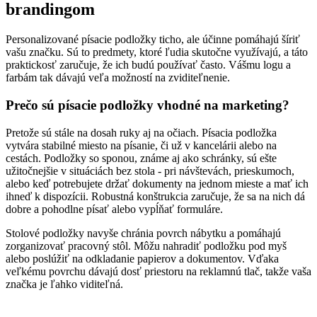
brandingom
Personalizované písacie podložky ticho, ale účinne pomáhajú šíriť
vašu značku. Sú to predmety, ktoré ľudia skutočne využívajú, a táto
praktickosť zaručuje, že ich budú používať často. Vášmu logu a
farbám tak dávajú veľa možností na zviditeľnenie.
Prečo sú písacie podložky vhodné na marketing?
Pretože sú stále na dosah ruky aj na očiach. Písacia podložka
vytvára stabilné miesto na písanie, či už v kancelárii alebo na
cestách. Podložky so sponou, známe aj ako schránky, sú ešte
užitočnejšie v situáciách bez stola - pri návštevách, prieskumoch,
alebo keď potrebujete držať dokumenty na jednom mieste a mať ich
ihneď k dispozícii. Robustná konštrukcia zaručuje, že sa na nich dá
dobre a pohodlne písať alebo vypĺňať formuláre.
Stolové podložky navyše chránia povrch nábytku a pomáhajú
zorganizovať pracovný stôl. Môžu nahradiť podložku pod myš
alebo poslúžiť na odkladanie papierov a dokumentov. Vďaka
veľkému povrchu dávajú dosť priestoru na reklamnú tlač, takže vaša
značka je ľahko viditeľná.