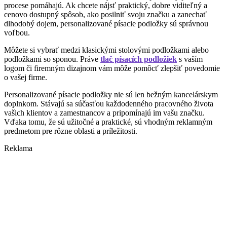
procese pomáhajú. Ak chcete nájsť praktický, dobre viditeľný a
cenovo dostupný spôsob, ako posilniť svoju značku a zanechať
dlhodobý dojem, personalizované písacie podložky sú správnou
voľbou.
Môžete si vybrať medzi klasickými stolovými podložkami alebo
podložkami so sponou. Práve
tlač písacích podložiek
s vaším
logom či firemným dizajnom vám môže pomôcť zlepšiť povedomie
o vašej firme.
Personalizované písacie podložky nie sú len bežným kancelárskym
doplnkom. Stávajú sa súčasťou každodenného pracovného života
vašich klientov a zamestnancov a pripomínajú im vašu značku.
Vďaka tomu, že sú užitočné a praktické, sú vhodným reklamným
predmetom pre rôzne oblasti a príležitosti.
Reklama