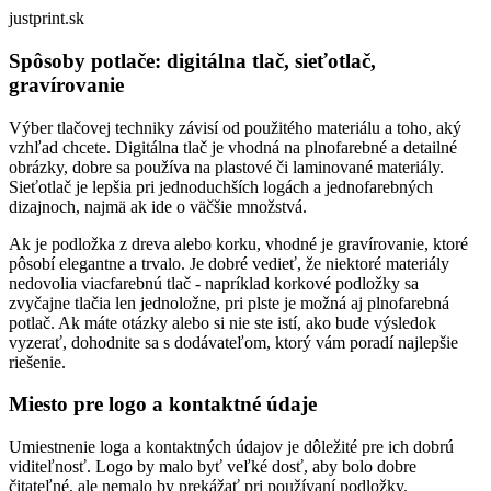
justprint.sk
Spôsoby potlače: digitálna tlač, sieťotlač,
gravírovanie
Výber tlačovej techniky závisí od použitého materiálu a toho, aký
vzhľad chcete. Digitálna tlač je vhodná na plnofarebné a detailné
obrázky, dobre sa používa na plastové či laminované materiály.
Sieťotlač je lepšia pri jednoduchších logách a jednofarebných
dizajnoch, najmä ak ide o väčšie množstvá.
Ak je podložka z dreva alebo korku, vhodné je gravírovanie, ktoré
pôsobí elegantne a trvalo. Je dobré vedieť, že niektoré materiály
nedovolia viacfarebnú tlač - napríklad korkové podložky sa
zvyčajne tlačia len jednoložne, pri plste je možná aj plnofarebná
potlač. Ak máte otázky alebo si nie ste istí, ako bude výsledok
vyzerať, dohodnite sa s dodávateľom, ktorý vám poradí najlepšie
riešenie.
Miesto pre logo a kontaktné údaje
Umiestnenie loga a kontaktných údajov je dôležité pre ich dobrú
viditeľnosť. Logo by malo byť veľké dosť, aby bolo dobre
čitateľné, ale nemalo by prekážať pri používaní podložky.