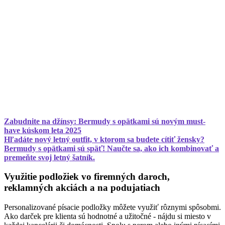
Zabudnite na džínsy: Bermudy s opätkami sú novým must-
have kúskom leta 2025
Hľadáte nový letný outfit, v ktorom sa budete cítiť žensky?
Bermudy s opätkami sú späť! Naučte sa, ako ich kombinovať a
premeňte svoj letný šatník.
Využitie podložiek vo firemných daroch,
reklamných akciách a na podujatiach
Personalizované písacie podložky môžete využiť rôznymi spôsobmi.
Ako darček pre klienta sú hodnotné a užitočné - nájdu si miesto v