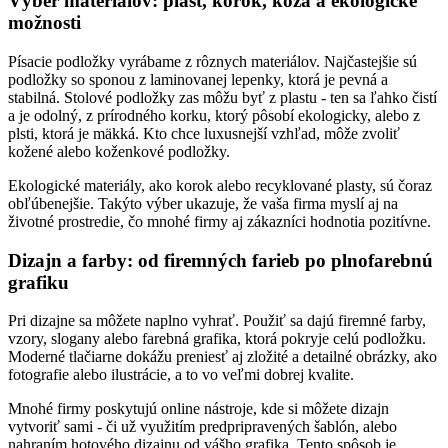
Výber materiálov: plast, korok, koža a ekologické
možnosti
Písacie podložky vyrábame z rôznych materiálov. Najčastejšie sú
podložky so sponou z laminovanej lepenky, ktorá je pevná a
stabilná. Stolové podložky zas môžu byť z plastu - ten sa ľahko čistí
a je odolný, z prírodného korku, ktorý pôsobí ekologicky, alebo z
plsti, ktorá je mäkká. Kto chce luxusnejší vzhľad, môže zvoliť
kožené alebo koženkové podložky.
Ekologické materiály, ako korok alebo recyklované plasty, sú čoraz
obľúbenejšie. Takýto výber ukazuje, že vaša firma myslí aj na
životné prostredie, čo mnohé firmy aj zákazníci hodnotia pozitívne.
Dizajn a farby: od firemných farieb po plnofarebnú
grafiku
Pri dizajne sa môžete naplno vyhrať. Použiť sa dajú firemné farby,
vzory, slogany alebo farebná grafika, ktorá pokryje celú podložku.
Moderné tlačiarne dokážu preniesť aj zložité a detailné obrázky, ako
fotografie alebo ilustrácie, a to vo veľmi dobrej kvalite.
Mnohé firmy poskytujú online nástroje, kde si môžete dizajn
vytvoriť sami - či už využitím predpripravených šablón, alebo
nahraním hotového dizajnu od vášho grafika. Tento spôsob je