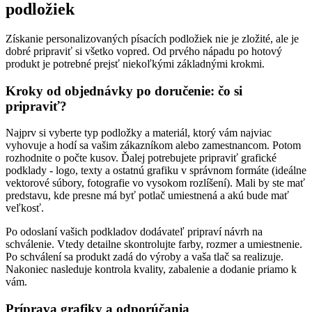
podložiek
Získanie personalizovaných písacích podložiek nie je zložité, ale je
dobré pripraviť si všetko vopred. Od prvého nápadu po hotový
produkt je potrebné prejsť niekoľkými základnými krokmi.
Kroky od objednávky po doručenie: čo si
pripraviť?
Najprv si vyberte typ podložky a materiál, ktorý vám najviac
vyhovuje a hodí sa vašim zákazníkom alebo zamestnancom. Potom
rozhodnite o počte kusov. Ďalej potrebujete pripraviť grafické
podklady - logo, texty a ostatnú grafiku v správnom formáte (ideálne
vektorové súbory, fotografie vo vysokom rozlíšení). Mali by ste mať
predstavu, kde presne má byť potlač umiestnená a akú bude mať
veľkosť.
Po odoslaní vašich podkladov dodávateľ pripraví návrh na
schválenie. Vtedy detailne skontrolujte farby, rozmer a umiestnenie.
Po schválení sa produkt zadá do výroby a vaša tlač sa realizuje.
Nakoniec nasleduje kontrola kvality, zabalenie a dodanie priamo k
vám.
Príprava grafiky a odporúčania