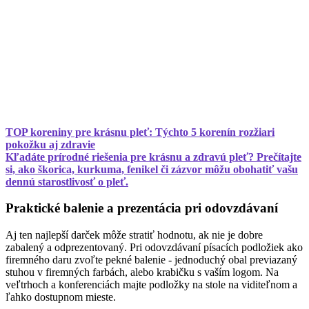
TOP koreniny pre krásnu pleť: Týchto 5 korenín rozžiari
pokožku aj zdravie
Kľadáte prírodné riešenia pre krásnu a zdravú pleť? Prečítajte
si, ako škorica, kurkuma, fenikel či zázvor môžu obohatiť vašu
dennú starostlivosť o pleť.
Praktické balenie a prezentácia pri odovzdávaní
Aj ten najlepší darček môže stratiť hodnotu, ak nie je dobre
zabalený a odprezentovaný. Pri odovzdávaní písacích podložiek ako
firemného daru zvoľte pekné balenie - jednoduchý obal previazaný
stuhou v firemných farbách, alebo krabičku s vaším logom. Na
veľtrhoch a konferenciách majte podložky na stole na viditeľnom a
ľahko dostupnom mieste.