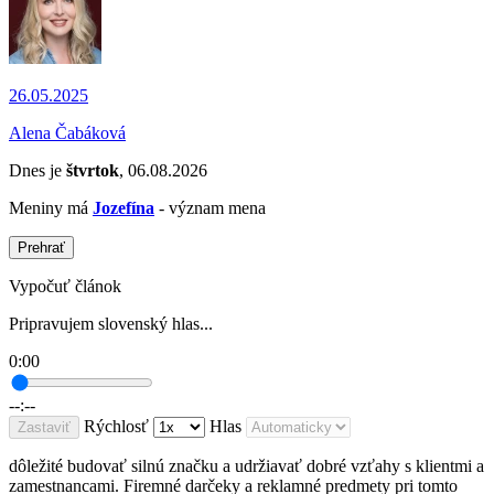
26.05.2025
Alena Čabáková
Dnes je
štvrtok
, 06.08.2026
Meniny má
Jozefína
- význam mena
Prehrať
Vypočuť článok
Pripravujem slovenský hlas...
0:00
--:--
Rýchlosť
Hlas
Zastaviť
dôležité budovať silnú značku a udržiavať dobré vzťahy s klientmi a
zamestnancami. Firemné darčeky a reklamné predmety pri tomto