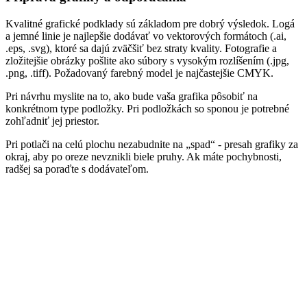
Kvalitné grafické podklady sú základom pre dobrý výsledok. Logá
a jemné linie je najlepšie dodávať vo vektorových formátoch (.ai,
.eps, .svg), ktoré sa dajú zväčšiť bez straty kvality. Fotografie a
zložitejšie obrázky pošlite ako súbory s vysokým rozlíšením (.jpg,
.png, .tiff). Požadovaný farebný model je najčastejšie CMYK.
Pri návrhu myslite na to, ako bude vaša grafika pôsobiť na
konkrétnom type podložky. Pri podložkách so sponou je potrebné
zohľadniť jej priestor.
Pri potlači na celú plochu nezabudnite na „spad“ - presah grafiky za
okraj, aby po oreze nevznikli biele pruhy. Ak máte pochybnosti,
radšej sa poraďte s dodávateľom.