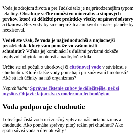
Voda je zdrojom života a pre ľudské telo je najprirodzenejším typom
tekutiny.
Obsahuje veľké množstvo minerálov a stopových
prvkov, ktoré sú dôležité pre prakticky všetky orgánové sústavy
a tkanivá.
Bez vody by sme neprežili a ani život na našej planéte by
neexistoval.
Vedeli ste však, že voda je najjednoduchší a najlacnejší
prostriedok, ktorý vám pomôže vo vašom úsilí
schudnúť?
Vďaka jej kombinácií s ďalšími prvkami dokáže
ovplyvniť úbytok hmotnosti a nadbytočné kilá.
Určite ste už počuli o uhorkovej či
citrónovej vode
v súvislosti s
chudnutím. Ktoré ďalšie vody pomáhajú pri znižovaní hmotností?
Aké sú ich účinky na náš organizmus?
Neprehliadni:
Správne čistenie zubov je dôležitejšie, než si
myslíte. Objavte tajomstvo s modernou technológiou
Voda podporuje chudnutie
I obyčajná čistá voda má značný vplyv na náš metabolizmus a
chudnutie. Ako pomáha správny pitný režim pri chudnutí? Ako
spolu súvisí voda a úbytok váhy?