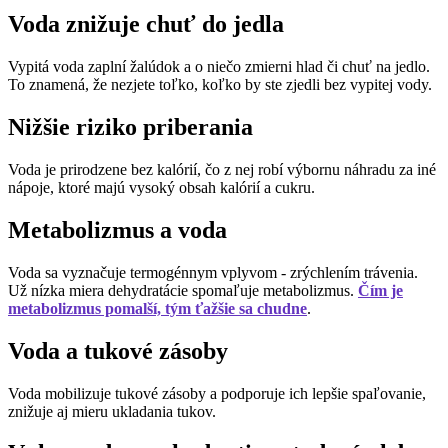
Voda znižuje chuť do jedla
Vypitá voda zaplní žalúdok a o niečo zmierni hlad či chuť na jedlo.
To znamená, že nezjete toľko, koľko by ste zjedli bez vypitej vody.
Nižšie riziko priberania
Voda je prirodzene bez kalórií, čo z nej robí výbornu náhradu za iné
nápoje, ktoré majú vysoký obsah kalórií a cukru.
Metabolizmus a voda
Voda sa vyznačuje termogénnym vplyvom - zrýchlením trávenia.
Už nízka miera dehydratácie spomaľuje metabolizmus.
Čím je
metabolizmus pomalší, tým ťažšie sa chudne
.
Voda a tukové zásoby
Voda mobilizuje tukové zásoby a podporuje ich lepšie spaľovanie,
znižuje aj mieru ukladania tukov.