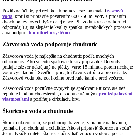
Pozitívne účinky pri redukcii hmotnosti zaznamenala i
rascová
voda
, ktorú si pripravíte povarením 600-750 ml vody a pridaním
dvoch polievkových lyžíc celej rasce. Piť vodu z rasce odborníci
odporúčajú aj na zlepšenie kvality spánku, metabolických procesov
a na podporu
imunitného systému
.
Zázvorová voda podporuje chudnutie
Zázvorová voda je najlepšia na chudnutie podľa mnohých
odborníkov. Ako si tento spaľovač tukov pripravíte? Do vody
pridajte zázvor nakrájaný na plátky, varte 15 minút a potom nechajte
vodu vychladnúť. Sceďte a pridajte šťavu z citróna a premiešajte.
Zázvorovú vodu pite pol hodinu pred raňajkami a pred večerou.
Zázvorová voda pozitívne ovplyvňuje spaľovanie tukov, ale tiež
reguluje hladinu cholesterolu, disponuje účinnými
protizápalovými
vlastnosťami
a posilňuje cirkuláciu krvi.
Škoricová voda a chudnutie
Škorica okrem toho, že podporuje trávenie, zabraňuje nadúvaniu,
pomáha i pri chudnutí a celulitíte. Ako si pripraviť škoricovú vodu?
Jednu lyžičku mletej škorice stačí zaliať vriacou vodou a po 15