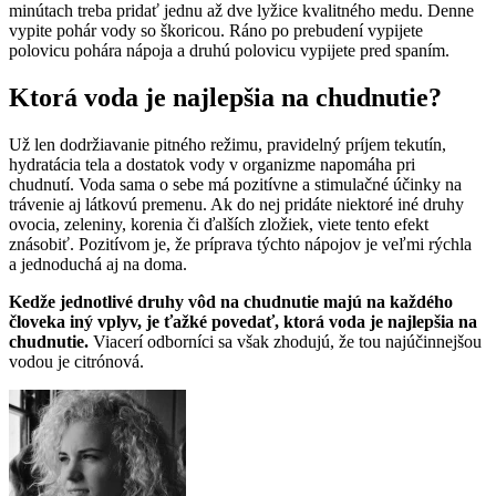
minútach treba pridať jednu až dve lyžice kvalitného medu. Denne
vypite pohár vody so škoricou. Ráno po prebudení vypijete
polovicu pohára nápoja a druhú polovicu vypijete pred spaním.
Ktorá voda je najlepšia na chudnutie?
Už len dodržiavanie pitného režimu, pravidelný príjem tekutín,
hydratácia tela a dostatok vody v organizme napomáha pri
chudnutí. Voda sama o sebe má pozitívne a stimulačné účinky na
trávenie aj látkovú premenu. Ak do nej pridáte niektoré iné druhy
ovocia, zeleniny, korenia či ďalších zložiek, viete tento efekt
znásobiť. Pozitívom je, že príprava týchto nápojov je veľmi rýchla
a jednoduchá aj na doma.
Kedže jednotlivé druhy vôd na chudnutie majú na každého
človeka iný vplyv, je ťažké povedať, ktorá voda je najlepšia na
chudnutie.
Viacerí odborníci sa však zhodujú, že tou najúčinnejšou
vodou je citrónová.