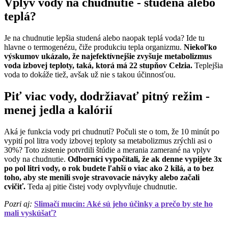
Vplyv vody na chudnutie - studená alebo
teplá?
Je na chudnutie lepšia studená alebo naopak teplá voda? Ide tu
hlavne o termogenézu, čiže produkciu tepla organizmu.
Niekoľko
výskumov ukázalo, že najefektívnejšie zvyšuje metabolizmus
voda izbovej teploty, taká, ktorá má 22 stupňov Celzia.
Teplejšia
voda to dokáže tiež, avšak už nie s takou účinnosťou.
Piť viac vody, dodržiavať pitný režim -
menej jedla a kalórií
Aká je funkcia vody pri chudnutí? Počuli ste o tom, že 10 minút po
vypití pol litra vody izbovej teploty sa metabolizmus zrýchli asi o
30%? Toto zistenie potvrdili štúdie a merania zamerané na vplyv
vody na chudnutie.
Odborníci vypočítali, že ak denne vypijete 3x
po pol litri vody, o rok budete ľahší o viac ako 2 kilá, a to bez
toho, aby ste menili svoje stravovacie návyky alebo začali
cvičiť.
Teda aj pitie čistej vody ovplyvňuje chudnutie.
Pozri aj:
Slimačí mucín: Aké sú jeho účinky a prečo by ste ho
mali vyskúšať?