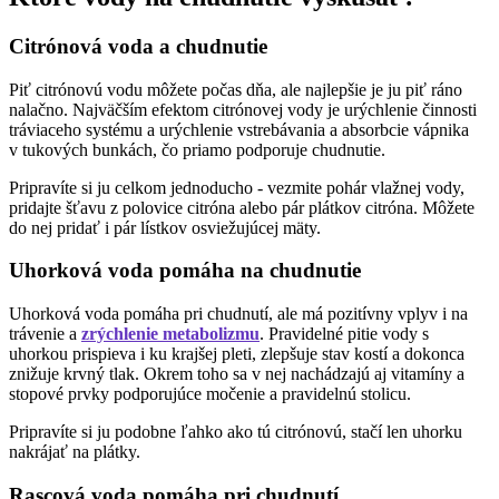
Citrónová voda a chudnutie
Piť citrónovú vodu môžete počas dňa, ale najlepšie je ju piť ráno
nalačno. Najväčším efektom citrónovej vody je urýchlenie činnosti
tráviaceho systému a urýchlenie vstrebávania a absorbcie vápnika
v tukových bunkách, čo priamo podporuje chudnutie.
Pripravíte si ju celkom jednoducho - vezmite pohár vlažnej vody,
pridajte šťavu z polovice citróna alebo pár plátkov citróna. Môžete
do nej pridať i pár lístkov osviežujúcej mäty.
Uhorková voda pomáha na chudnutie
Uhorková voda pomáha pri chudnutí, ale má pozitívny vplyv i na
trávenie a
zrýchlenie metabolizmu
. Pravidelné pitie vody s
uhorkou prispieva i ku krajšej pleti, zlepšuje stav kostí a dokonca
znižuje krvný tlak. Okrem toho sa v nej nachádzajú aj vitamíny a
stopové prvky podporujúce močenie a pravidelnú stolicu.
Pripravíte si ju podobne ľahko ako tú citrónovú, stačí len uhorku
nakrájať na plátky.
Rascová voda pomáha pri chudnutí