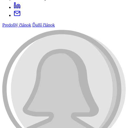
Predošlý článok
Ďalší článok