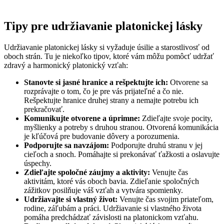
Tipy pre udržiavanie platonickej lásky
Udržiavanie platonickej lásky si vyžaduje úsilie a starostlivosť od
oboch strán. Tu je niekoľko tipov, ktoré vám môžu pomôcť udržať
zdravý a harmonický platonický vzťah:
Stanovte si jasné hranice a rešpektujte ich:
Otvorene sa
rozprávajte o tom, čo je pre vás prijateľné a čo nie.
Rešpektujte hranice druhej strany a nemajte potrebu ich
prekračovať.
Komunikujte otvorene a úprimne:
Zdieľajte svoje pocity,
myšlienky a potreby s druhou stranou. Otvorená komunikácia
je kľúčová pre budovanie dôvery a porozumenia.
Podporujte sa navzájom:
Podporujte druhú stranu v jej
cieľoch a snoch. Pomáhajte si prekonávať ťažkosti a oslavujte
úspechy.
Zdieľajte spoločné záujmy a aktivity:
Venujte čas
aktivitám, ktoré vás oboch bavia. Zdieľanie spoločných
zážitkov posilňuje váš vzťah a vytvára spomienky.
Udržiavajte si vlastný život:
Venujte čas svojim priateľom,
rodine, záľubám a práci. Udržiavanie si vlastného života
pomáha predchádzať závislosti na platonickom vzťahu.