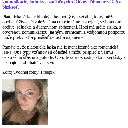
komunikácie, intimity a spoločných zážitkov. Obnovte vášeň a
blízkosť.
Platonická láska je hlboký a hodnotný typ vzťahu, ktorý môže
obohatiť život. Je založená na emocionálnom spojení, vzájomnom
obdive, rešpekte a duchovnom spriaznení. Hoci má určité riziká, s
otvorenou komunikáciou, jasnými hranicami a vzájomnou podporou
môže prekvitať a prinášať radosť a naplnenie.
Pamätajte, že platonická láska nie je menejcenná ako romantická
láska. Oba typy vzťahov sú dôležité a môžu prispieť k vášmu
celkovému šťastiu a pohode. Otvorte sa možnosti platonickej lásky a
nechajte ju obohatiť váš život.
Zdroj úvodnej fotky: Freepik