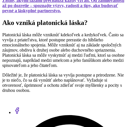
Zistite, akými fázami prechádza každý vzťah. Od zamilovanosti
až po dozretie – spoznajte výzvy, radosti a tipy, ako budovať
pevné a láskyplné partnerstvo.
Ako vzniká platonická láska?
Platonická láska môže vzniknúť kdekoľvek a kedykoľvek. Často sa
vyvíja z priateľstva, ktoré postupne prerastie do hlbšieho
emocionálneho spojenia. Môže vzniknúť aj na základe spoločných
záujmov, obdivu k druhej osobe alebo duchovného spriaznenia.
Platonická láska sa môže vyskytnúť aj medzi ľuďmi, ktorí sa osobne
nepoznajú, napríklad medzi umelcom a jeho fanúšikom alebo medzi
spisovateľom a jeho čitateľom.
Dôležité je, že platonická láska sa vyvíja postupne a prirodzene. Nie
je to niečo, čo sa dá vynútiť alebo naplánovať. Vyžaduje si
otvorenosť, úprimnosť a ochotu zdieľať svoje myšlienky a pocity s
druhou osobou.