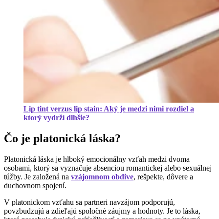
Lip tint verzus lip stain: Aký je medzi nimi rozdiel a
ktorý vydrží dlhšie?
Čo je platonická láska?
Platonická láska je hlboký emocionálny vzťah medzi dvoma
osobami, ktorý sa vyznačuje absenciou romantickej alebo sexuálnej
túžby. Je založená na
vzájomnom obdive
, rešpekte, dôvere a
duchovnom spojení.
V platonickom vzťahu sa partneri navzájom podporujú,
povzbudzujú a zdieľajú spoločné záujmy a hodnoty. Je to láska,