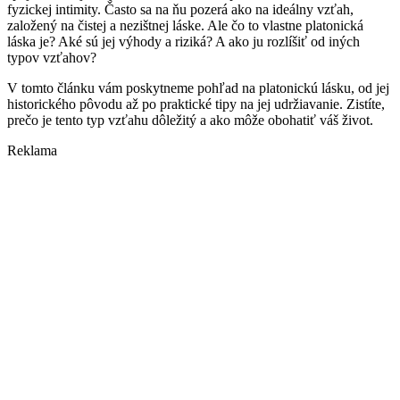
fyzickej intimity. Často sa na ňu pozerá ako na ideálny vzťah,
založený na čistej a nezištnej láske. Ale čo to vlastne platonická
láska je? Aké sú jej výhody a riziká? A ako ju rozlíšiť od iných
typov vzťahov?
V tomto článku vám poskytneme pohľad na platonickú lásku, od jej
historického pôvodu až po praktické tipy na jej udržiavanie. Zistíte,
prečo je tento typ vzťahu dôležitý a ako môže obohatiť váš život.
Reklama