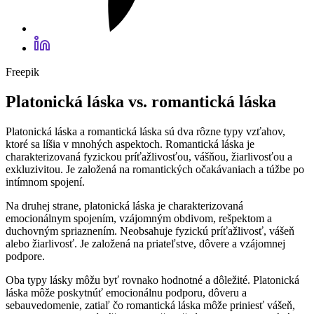
Freepik
Platonická láska vs. romantická láska
Platonická láska a romantická láska sú dva rôzne typy vzťahov,
ktoré sa líšia v mnohých aspektoch. Romantická láska je
charakterizovaná fyzickou príťažlivosťou, vášňou, žiarlivosťou a
exkluzivitou. Je založená na romantických očakávaniach a túžbe po
intímnom spojení.
Na druhej strane, platonická láska je charakterizovaná
emocionálnym spojením, vzájomným obdivom, rešpektom a
duchovným spriaznením. Neobsahuje fyzickú príťažlivosť, vášeň
alebo žiarlivosť. Je založená na priateľstve, dôvere a vzájomnej
podpore.
Oba typy lásky môžu byť rovnako hodnotné a dôležité. Platonická
láska môže poskytnúť emocionálnu podporu, dôveru a
sebauvedomenie, zatiaľ čo romantická láska môže priniesť vášeň,