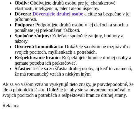
Obdiv:
Obdivujete druhú osobu pre jej charakterové
vlastnosti, inteligenciu, talent alebo úspechy.
Dôvera:
Dôverujete druhej osobe
a cítite sa bezpečne v jej
prítomnosti.
Podpora:
Podporujete druhú osobu v jej cieľoch a snoch a
pomáhate jej prekonávať ťažkosti.
Spoločné záujmy:
Zdieľate spoločné záujmy, hodnoty a
názory.
Otvorená komunikácia:
Dokážete sa otvorene rozprávať o
svojich pocitoch, myšlienkach a potrebách.
Rešpektovanie hraníc:
Rešpektujete hranice druhej osoby a
nemáte potrebu ich prekračovať.
Šťastie:
Tešíte sa zo šťastia druhej osoby, aj keď to znamená,
že má romantický vzťah s niekým iným.
Ak sa vo vašom vzťahu vyskytujú tieto znaky, je pravdepodobné, že
ide o platonickú lásku. Dôležité je, aby ste sa otvorene rozprávali o
svojich pocitoch a potrebách a rešpektovali hranice druhej strany.
Reklama