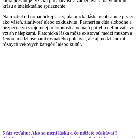
ktorá presahuje fyzickú príťažlivosť a zameriava sa na vnútornú
krásu a intelektuálne spriaznenie.
Na rozdiel od romantickej lásky, platonická láska neobsahuje prvky
ako vášeň, žiarlivosť alebo exkluzivitu. Partneri sa cítia slobodne a
bezpečne vo vzájomnej prítomnosti a nemajú potrebu definovať svoj
vzťah nálepkami. Platonická láska môže existovať medzi mužom a
ženou, medzi osobami rovnakého pohlavia, ale aj medzi ľuďmi
rôznych vekových kategórií alebo kultúr.
5 fáz vzťahu: Ako sa mení láska a čo môžete očakávať?