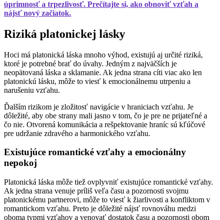
úprimnosť a trpezlivosť. Prečítajte si, ako obnoviť vzťah a
nájsť nový začiatok.
Riziká platonickej lásky
Hoci má platonická láska mnoho výhod, existujú aj určité riziká,
ktoré je potrebné brať do úvahy. Jedným z najväčších je
neopätovaná láska a sklamanie. Ak jedna strana cíti viac ako len
platonickú lásku, môže to viesť k emocionálnemu utrpeniu a
narušeniu vzťahu.
Ďalším rizikom je zložitosť navigácie v hraniciach vzťahu. Je
dôležité, aby obe strany mali jasno v tom, čo je pre ne prijateľné a
čo nie. Otvorená komunikácia a rešpektovanie hraníc sú kľúčové
pre udržanie zdravého a harmonického vzťahu.
Existujúce romantické vzťahy a emocionálny
nepokoj
Platonická láska môže tiež ovplyvniť existujúce romantické vzťahy.
Ak jedna strana venuje príliš veľa času a pozornosti svojmu
platonickému partnerovi, môže to viesť k žiarlivosti a konfliktom v
romantickom vzťahu. Preto je dôležité nájsť rovnováhu medzi
oboma typmi vzťahov a venovať dostatok času a pozornosti obom