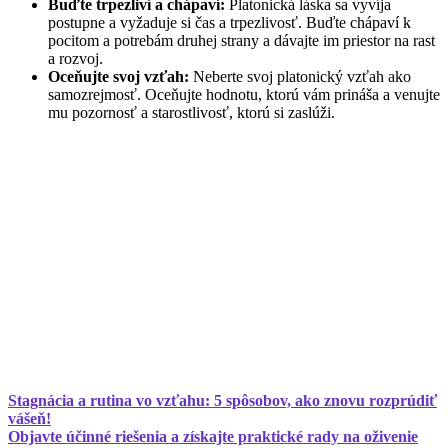
Buďte trpezliví a chápaví:
Platonická láska sa vyvíja
postupne a vyžaduje si čas a trpezlivosť. Buďte chápaví k
pocitom a potrebám druhej strany a dávajte im priestor na rast
a rozvoj.
Oceňujte svoj vzťah:
Neberte svoj platonický vzťah ako
samozrejmosť. Oceňujte hodnotu, ktorú vám prináša a venujte
mu pozornosť a starostlivosť, ktorú si zaslúži.
Stagnácia a rutina vo vzťahu: 5 spôsobov, ako znovu rozprúdiť
vášeň!
Objavte účinné riešenia a získajte praktické rady na oživenie