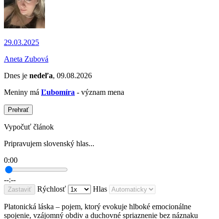
29.03.2025
Aneta Zubová
Dnes je
nedeľa
, 09.08.2026
Meniny má
Ľubomíra
- význam mena
Prehrať
Vypočuť článok
Pripravujem slovenský hlas...
0:00
--:--
Rýchlosť
Hlas
Zastaviť
Platonická láska – pojem, ktorý evokuje hlboké emocionálne
spojenie, vzájomný obdiv a duchovné spriaznenie bez náznaku