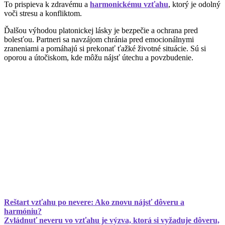
To prispieva k zdravému a
harmonickému vzťahu
, ktorý je odolný
voči stresu a konfliktom.
Ďalšou výhodou platonickej lásky je bezpečie a ochrana pred
bolesťou. Partneri sa navzájom chránia pred emocionálnymi
zraneniami a pomáhajú si prekonať ťažké životné situácie. Sú si
oporou a útočiskom, kde môžu nájsť útechu a povzbudenie.
Reštart vzťahu po nevere: Ako znovu nájsť dôveru a
harmóniu?
Zvládnuť neveru vo vzťahu je výzva, ktorá si vyžaduje dôveru,