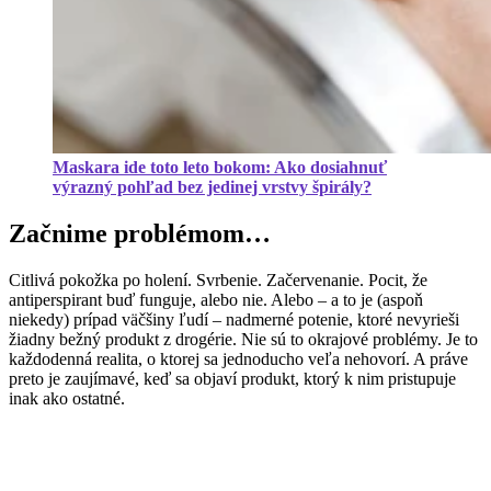
Maskara ide toto leto bokom: Ako dosiahnuť
výrazný pohľad bez jedinej vrstvy špirály?
Začnime problémom…
Citlivá pokožka po holení. Svrbenie. Začervenanie. Pocit, že
antiperspirant buď funguje, alebo nie. Alebo – a to je (aspoň
niekedy) prípad väčšiny ľudí – nadmerné potenie, ktoré nevyrieši
žiadny bežný produkt z drogérie. Nie sú to okrajové problémy. Je to
každodenná realita, o ktorej sa jednoducho veľa nehovorí. A práve
preto je zaujímavé, keď sa objaví produkt, ktorý k nim pristupuje
inak ako ostatné.