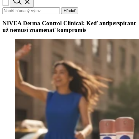
Hľadať
NIVEA Derma Control Clinical: Keď antiperspirant
už nemusí znamenať kompromis