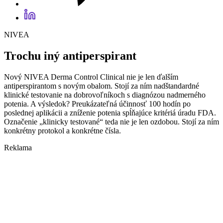
NIVEA
Trochu iný antiperspirant
Nový NIVEA Derma Control Clinical nie je len ďalším
antiperspirantom s novým obalom. Stojí za ním nadštandardné
klinické testovanie na dobrovoľníkoch s diagnózou nadmerného
potenia. A výsledok? Preukázateľná účinnosť 100 hodín po
poslednej aplikácii a zníženie potenia spĺňajúce kritériá úradu FDA.
Označenie „klinicky testované“ teda nie je len ozdobou. Stojí za ním
konkrétny protokol a konkrétne čísla.
Reklama