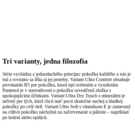
Tri varianty, jedna filozofia
Séria vychádza z jednoduchého princípu: pokožka každého z nás je
iná a rovnako sa líšia aj jej potreby. Variant Ultra Comfort obsahuje
provitamín B5 pre pokožku, ktorá trpí svrbením a vysušením.
Pantenol je v starostlivosti o pokožku osvedčená zložka s
upokojujúcimi účinkami. Variant Ultra Dry Touch s minerálmi je
určený pre tých, ktorí chcú mať pocit skutočne suchej a hladkej
pokožky po celý deň. Variant Ultra Soft s vitamínom E je zameraný
na citlivú pokožku náchylnú na začervenanie a pálenie – napríklad
po holení alebo epilácii.