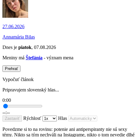
27.06.2026
Annamária Bilas
Dnes je
piatok
, 07.08.2026
Meniny má
Štefánia
- význam mena
Prehrať
Vypočuť článok
Pripravujem slovenský hlas...
0:00
--:--
Rýchlosť
Hlas
Zastaviť
Povedzme si to na rovinu: potenie ani antiperspiranty nie sú sexy
témy. Nikto sa tým nechváli na Instagrame, nikto o tom nevedie dlhé