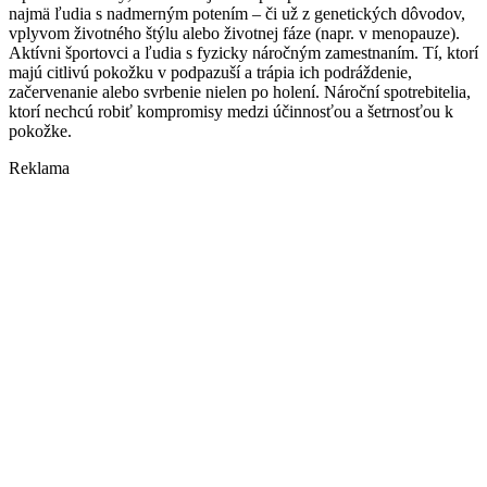
najmä ľudia s nadmerným potením – či už z genetických dôvodov,
vplyvom životného štýlu alebo životnej fáze (napr. v menopauze).
Aktívni športovci a ľudia s fyzicky náročným zamestnaním. Tí, ktorí
majú citlivú pokožku v podpazuší a trápia ich podráždenie,
začervenanie alebo svrbenie nielen po holení. Nároční spotrebitelia,
ktorí nechcú robiť kompromisy medzi účinnosťou a šetrnosťou k
pokožke.
Reklama