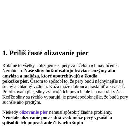
1. Príliš časté olizovanie pier
Robíme to všetky - olizujeme si pery za účelom ich navlhčenia.
Nerobte to.
Naše sliny totiž obsahujú tráviace enzýmy ako
amyláza a maltáza, ktoré opotrebúvajú a škodia
pokožke pier.
Časom to spôsobí to, že pery budú náchylnejšie na
suchý a chladný vzduch. Koža môže dokonca prasknúť a krvácať.
Pri olizovaní pier, sliny zvlhčujú ich povrch, ale len na krátky čas.
Keďže sliny sa rýchlo vyparujú, je pravdepodobnejšie, že budú pery
suchšie ako predtým.
Niekedy
olizovanie pier
nemusí spôsobiť žiadne problémy.
Neustále olizovanie počas dňa však môže pery vysušiť a
spôsobiť ich popraskanie či tvorbu šupín
.