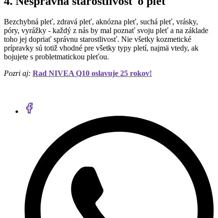
4. Nesprávna starostlivosť o pleť
Bezchybná pleť, zdravá pleť, aknózna pleť, suchá pleť, vrásky,
póry, vyrážky - každý z nás by mal poznať svoju pleť a na základe
toho jej dopriať správnu starostlivosť. Nie všetky kozmetické
prípravky sú totiž vhodné pre všetky typy pletí, najmä vtedy, ak
bojujete s probletmatickou pleťou.
Pozri aj:
Rad NIVEA Q10 oslavuje 25 rokov!