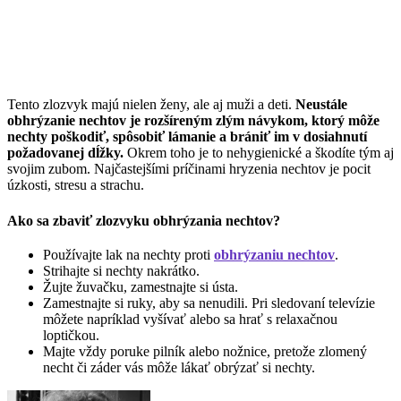
Tento zlozvyk majú nielen ženy, ale aj muži a deti.
Neustále
obhrýzanie nechtov je rozšíreným zlým návykom, ktorý môže
nechty poškodiť, spôsobiť lámanie a brániť im v dosiahnutí
požadovanej dĺžky.
Okrem toho je to nehygienické a škodíte tým aj
svojim zubom. Najčastejšími príčinami hryzenia nechtov je pocit
úzkosti, stresu a strachu.
Ako sa zbaviť zlozvyku obhrýzania nechtov?
Používajte lak na nechty proti
obhrýzaniu nechtov
.
Strihajte si nechty nakrátko.
Žujte žuvačku, zamestnajte si ústa.
Zamestnajte si ruky, aby sa nenudili. Pri sledovaní televízie
môžete napríklad vyšívať alebo sa hrať s relaxačnou
loptičkou.
Majte vždy poruke pilník alebo nožnice, pretože zlomený
necht či záder vás môže lákať obrýzať si nechty.