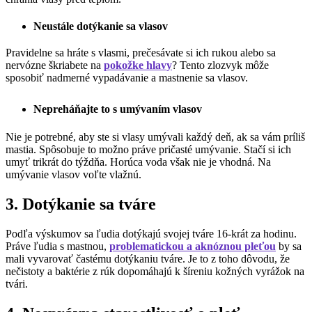
Neustále dotýkanie sa vlasov
Pravidelne sa hráte s vlasmi, prečesávate si ich rukou alebo sa
nervózne škriabete na
pokožke hlavy
? Tento zlozvyk môže
sposobiť nadmerné vypadávanie a mastnenie sa vlasov.
Nepreháňajte to s umývaním vlasov
Nie je potrebné, aby ste si vlasy umývali každý deň, ak sa vám príliš
mastia. Spôsobuje to možno práve pričasté umývanie. Stačí si ich
umyť trikrát do týždňa. Horúca voda však nie je vhodná. Na
umývanie vlasov voľte vlažnú.
3. Dotýkanie sa tváre
Podľa výskumov sa ľudia dotýkajú svojej tváre 16-krát za hodinu.
Práve ľudia s mastnou,
problematickou a aknóznou pleťou
by sa
mali vyvarovať častému dotýkaniu tváre. Je to z toho dôvodu, že
nečistoty a baktérie z rúk dopomáhajú k šíreniu kožných vyrážok na
tvári.