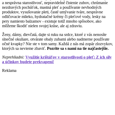
a nesprávna starostlivosť, nepravidelné čistenie zubov, chrúmanie
nezdravých pochúťok, mastná pleť a používanie nevhodných
produktov, vysušovanie pleti, časté umývanie tváre, nesprávne
odličovacie mlieko, hydratačné krémy či pleťové vody, lesky na
pery namiesto balzamov - existuje totiž mnoho spôsobov, ako
môžeme škodiť nielen svojej kráse, ale aj zdraviu.
Ženy, dámy, dievčatá, dajte si ruku na srdce, ktoré z vás nenosíte
slnečné okuliare, otvárate obaly zubami alebo nadmerne používate
očné kvapky? Nie ste v tom samy. Každá z nás má zopár zlozvykov,
ktorých sa nevieme zbaviť.
Pozrite sa s nami na tie najčastejšie.
Neprehliadni:
Využitie krištáľov v starostlivosti o pleť: Z ich sily
a účinkov budete prekvapení!
Reklama