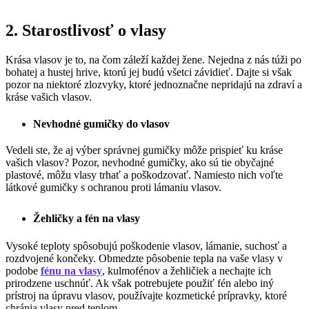
2. Starostlivosť o vlasy
Krása vlasov je to, na čom záleží každej žene. Nejedna z nás túži po
bohatej a hustej hrive, ktorú jej budú všetci závidieť. Dajte si však
pozor na niektoré zlozvyky, ktoré jednoznačne nepridajú na zdraví a
kráse vašich vlasov.
Nevhodné gumičky do vlasov
Vedeli ste, že aj výber správnej gumičky môže prispieť ku kráse
vašich vlasov? Pozor, nevhodné gumičky, ako sú tie obyčajné
plastové, môžu vlasy trhať a poškodzovať. Namiesto nich voľte
látkové gumičky s ochranou proti lámaniu vlasov.
Žehličky a fén na vlasy
Vysoké teploty spôsobujú poškodenie vlasov, lámanie, suchosť a
rozdvojené končeky. Obmedzte pôsobenie tepla na vaše vlasy v
podobe
fénu na vlasy
, kulmofénov a žehličiek a nechajte ich
prirodzene uschnúť. Ak však potrebujete použiť fén alebo iný
prístroj na úpravu vlasov, používajte kozmetické prípravky, ktoré
chránia vlasy pred teplom.