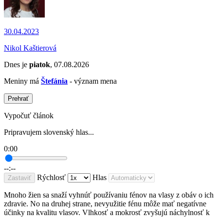
30.04.2023
Nikol Kaštierová
Dnes je
piatok
, 07.08.2026
Meniny má
Štefánia
- význam mena
Prehrať
Vypočuť článok
Pripravujem slovenský hlas...
0:00
--:--
Rýchlosť
Hlas
Zastaviť
Mnoho žien sa snaží vyhnúť používaniu fénov na vlasy z obáv o ich
zdravie. No na druhej strane, nevyužitie fénu môže mať negatívne
účinky na kvalitu vlasov. Vlhkosť a mokrosť zvyšujú náchylnosť k