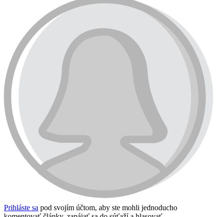
Prihláste sa
pod svojím účtom, aby ste mohli jednoducho
komentovať články, zapájať sa do súťaží a hlasovať.