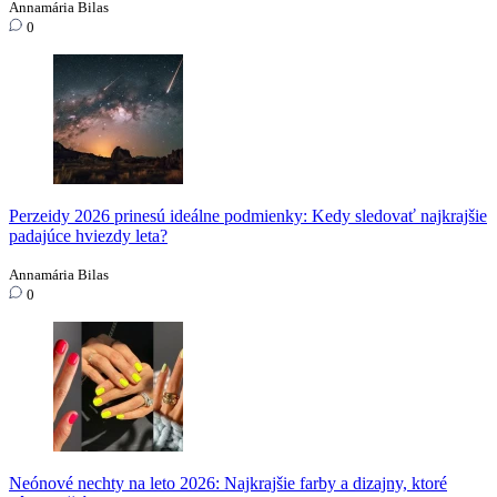
Annamária Bilas
0
Perzeidy 2026 prinesú ideálne podmienky: Kedy sledovať najkrajšie
padajúce hviezdy leta?
Annamária Bilas
0
Neónové nechty na leto 2026: Najkrajšie farby a dizajny, ktoré