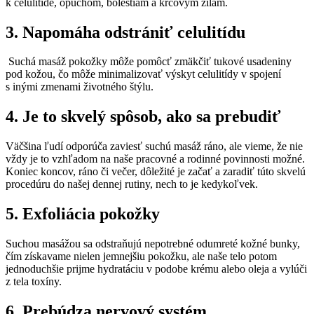
k celulitíde, opuchom, bolestiam a kŕčovým žilám.
3. Napomáha odstrániť celulitídu
Suchá masáž pokožky môže pomôcť zmäkčiť tukové usadeniny
pod kožou, čo môže minimalizovať výskyt celulitídy v spojení
s inými zmenami životného štýlu.
4. Je to skvelý spôsob, ako sa prebudiť
Väčšina ľudí odporúča zaviesť suchú masáž ráno, ale vieme, že nie
vždy je to vzhľadom na naše pracovné a rodinné povinnosti možné.
Koniec koncov, ráno či večer, dôležité je začať a zaradiť túto skvelú
procedúru do našej dennej rutiny, nech to je kedykoľvek.
5. Exfoliácia pokožky
Suchou masážou sa odstraňujú nepotrebné odumreté kožné bunky,
čím získavame nielen jemnejšiu pokožku, ale naše telo potom
jednoduchšie prijme hydratáciu v podobe krému alebo oleja a vylúči
z tela toxíny.
6. Prebúdza nervový systém