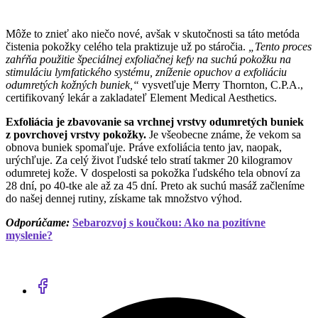
Môže to znieť ako niečo nové, avšak v skutočnosti sa táto metóda
čistenia pokožky celého tela praktizuje už po stáročia.
„Tento proces
zahŕňa použitie špeciálnej exfoliačnej kefy na suchú pokožku na
stimuláciu lymfatického systému, zníženie opuchov a exfoliáciu
odumretých kožných buniek,“
vysvetľuje Merry Thornton, C.P.A.,
certifikovaný lekár a zakladateľ Element Medical Aesthetics.
Exfoliácia je zbavovanie sa vrchnej vrstvy odumretých buniek
z povrchovej vrstvy pokožky.
Je všeobecne známe, že vekom sa
obnova buniek spomaľuje. Práve exfoliácia tento jav, naopak,
urýchľuje. Za celý život ľudské telo stratí takmer 20 kilogramov
odumretej kože. V dospelosti sa pokožka ľudského tela obnoví za
28 dní, po 40-tke ale až za 45 dní. Preto ak suchú masáž začleníme
do našej dennej rutiny, získame tak množstvo výhod.
Odporúčame:
Sebarozvoj s koučkou: Ako na pozitívne
myslenie?