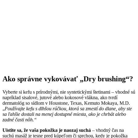
Ako správne vykovávať „Dry brushing“?
Vyberte si kefu s prírodnými, nie syntetickými štetinami – vhodné sú
napríklad sisalové, jutové alebo kokosové vlákna, ako tvrdí
dermatológ so sídlom v Houstone, Texas, Kemuto Mokaya, M.D.
„
Používajte kefu s dlhšou rúčkou, ktorá sa zmestí do dlane, aby ste
sa ľahšie dostali na menej dostupné miesta, ako je chrbát alebo
zadné časti nôh.“
Uistite sa, že vaša pokožka je naozaj suchá
– vhodný čas na
suchú masáž je tesne pred kúpeľom či sprchou, kedy je pokožka