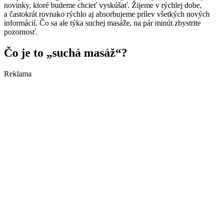
novinky, ktoré budeme chcieť vyskúšať. Žijeme v rýchlej dobe,
a častokrát rovnako rýchlo aj absorbujeme prílev všetkých nových
informácií. Čo sa ale týka suchej masáže, na pár minút zbystrite
pozornosť.
Čo je to „suchá masáž“?
Reklama