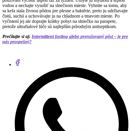
používaní vyčistiť aspoň raz za týždeň. Umyte ju mydlom a teplou
vodou a nechajte vysušiť na slnečnom mieste. Vyhnite sa tomu, aby
sa kefa stala živnou pôdou pre plesne a baktérie, preto ju udržiavajte
čistú, suchú a uchovávajte ju na chladnom a tmavom mieste. Po
vyčistení jej ale doprajte krátky pobyt na slniečku na parapete,
pretože ultrafialové lúče sú najlepším prírodným antiseptikom.
Prečítajte si aj:
Intermittent fasting alebo prerušovaný pôst – je pre
nás prospešný?