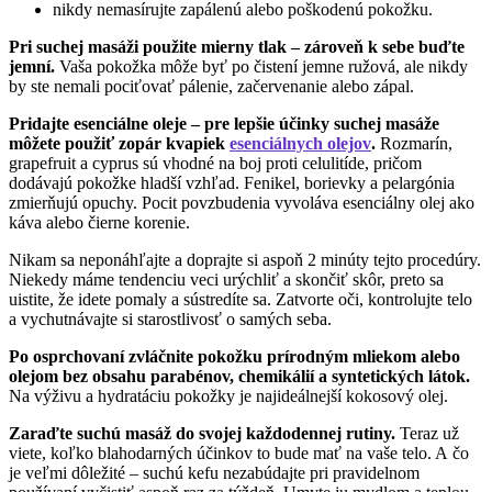
nikdy nemasírujte zapálenú alebo poškodenú pokožku.
Pri suchej masáži použite mierny tlak – zároveň k sebe buďte
jemní.
Vaša pokožka môže byť po čistení jemne ružová, ale nikdy
by ste nemali pociťovať pálenie, začervenanie alebo zápal.
Pridajte esenciálne oleje – pre lepšie účinky suchej masáže
môžete použiť zopár kvapiek
esenciálnych olejov
.
Rozmarín,
grapefruit a cyprus sú vhodné na boj proti celulitíde, pričom
dodávajú pokožke hladší vzhľad. Fenikel, borievky a pelargónia
zmierňujú opuchy. Pocit povzbudenia vyvoláva esenciálny olej ako
káva alebo čierne korenie.
Nikam sa neponáhľajte a doprajte si aspoň 2 minúty tejto procedúry.
Niekedy máme tendenciu veci urýchliť a skončiť skôr, preto sa
uistite, že idete pomaly a sústredíte sa. Zatvorte oči, kontrolujte telo
a vychutnávajte si starostlivosť o samých seba.
Po osprchovaní zvláčnite pokožku prírodným mliekom alebo
olejom bez obsahu parabénov, chemikálií a syntetických látok.
Na výživu a hydratáciu pokožky je najideálnejší kokosový olej.
Zaraďte suchú masáž do svojej každodennej rutiny.
Teraz už
viete, koľko blahodarných účinkov to bude mať na vaše telo. A čo
je veľmi dôležité – suchú kefu nezabúdajte pri pravidelnom