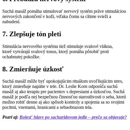
Suchá masáž pomáha stimulovať nervový systém práve stimuláciou
nervových zakončení v koži, vďaka čomu sa cítime svieži a
nabudení.
7. Zlepšuje tón pleti
Stimulácia nervového systému tiež stimuluje svalové vlákna,
ktoré vytvárajú svalový tonus, ktorý pomáha pôsobiť proti
ochabnutej pokožke.
8. Zmierňuje úzkosť
Suchá masáž môže byť upokojujúcim rituálom uvoľňujúcim stres,
ktorý zmierňuje napätie v tele. Dr. Leslie Korn odporúča suchú
masáž aj ako terapiu pre pacientov s depresiami a úzkosťou. Suchá
masáž je podľa nej bezpečnou činnosťou starostlivosti o seba, ktorú
možno robiť denne aj ako spôsob kontroly a spojenia sa so svojimi
pocitmi, vnemami, hranicami a sebaobrazom tela.
Pozri aj:
Bolesť hlavy po sacharidovom jedle – prečo sa objavuje?