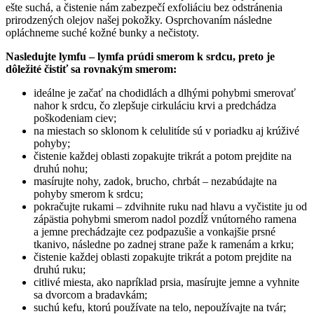
ešte suchá, a čistenie nám zabezpečí exfoliáciu bez odstránenia
prirodzených olejov našej pokožky. Osprchovaním následne
opláchneme suché kožné bunky a nečistoty.
Nasledujte lymfu – lymfa prúdi smerom k srdcu, preto je
dôležité čistiť sa rovnakým smerom:
ideálne je začať na chodidlách a dlhými pohybmi smerovať
nahor k srdcu, čo zlepšuje cirkuláciu krvi a predchádza
poškodeniam ciev;
na miestach so sklonom k celulitíde sú v poriadku aj krúživé
pohyby;
čistenie každej oblasti zopakujte trikrát a potom prejdite na
druhú nohu;
masírujte nohy, zadok, brucho, chrbát – nezabúdajte na
pohyby smerom k srdcu;
pokračujte rukami – zdvihnite ruku nad hlavu a vyčistite ju od
zápästia pohybmi smerom nadol pozdĺž vnútorného ramena
a jemne prechádzajte cez podpazušie a vonkajšie prsné
tkanivo, následne po zadnej strane paže k ramenám a krku;
čistenie každej oblasti zopakujte trikrát a potom prejdite na
druhú ruku;
citlivé miesta, ako napríklad prsia, masírujte jemne a vyhnite
sa dvorcom a bradavkám;
suchú kefu, ktorú používate na telo, nepoužívajte na tvár;