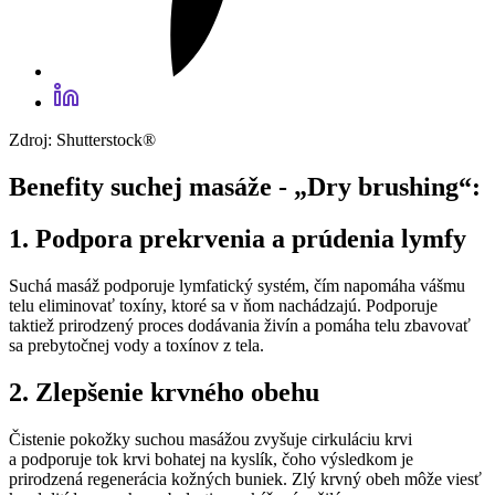
Zdroj: Shutterstock®
Benefity suchej masáže - „Dry brushing“:
1. Podpora prekrvenia a prúdenia lymfy
Suchá masáž podporuje lymfatický systém, čím napomáha vášmu
telu eliminovať toxíny, ktoré sa v ňom nachádzajú. Podporuje
taktiež prirodzený proces dodávania živín a pomáha telu zbavovať
sa prebytočnej vody a toxínov z tela.
2. Zlepšenie krvného obehu
Čistenie pokožky suchou masážou zvyšuje cirkuláciu krvi
a podporuje tok krvi bohatej na kyslík, čoho výsledkom je
prirodzená regenerácia kožných buniek. Zlý krvný obeh môže viesť