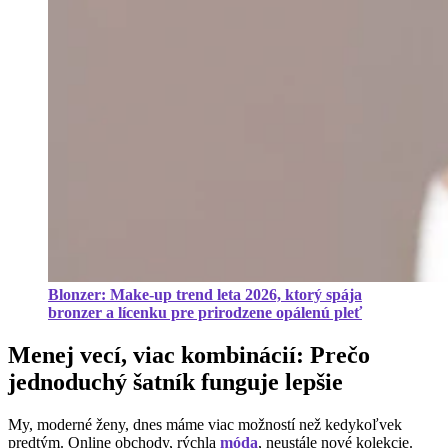
Blonzer: Make-up trend leta 2026, ktorý spája
bronzer a lícenku pre prirodzene opálenú pleť
Menej vecí, viac kombinácií: Prečo
jednoduchý šatník funguje lepšie
My, moderné ženy, dnes máme viac možností než kedykoľvek
predtým. Online obchody, rýchla
móda
, neustále nové kolekcie.