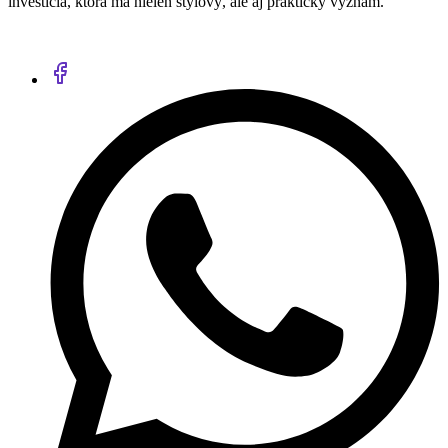
investícia, ktorá má nielen štýlový, ale aj praktický význam.