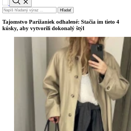
Hľadať
Tajomstvo Parížaniek odhalené: Stačia im tieto 4
kúsky, aby vytvorili dokonalý štýl