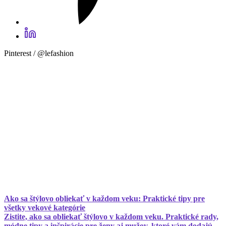
Pinterest / @lefashion
Ako sa štýlovo obliekať v každom veku: Praktické tipy pre
všetky vekové kategórie
Zistite, ako sa obliekať štýlovo v každom veku. Praktické rady,
módne tipy a inšpirácie pre ženy aj mužov, ktoré vám dodajú