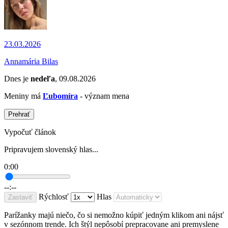
23.03.2026
Annamária Bilas
Dnes je
nedeľa
, 09.08.2026
Meniny má
Ľubomíra
- význam mena
Prehrať
Vypočuť článok
Pripravujem slovenský hlas...
0:00
--:--
Rýchlosť
Hlas
Zastaviť
Parížanky majú niečo, čo si nemožno kúpiť jedným klikom ani nájsť
v sezónnom trende. Ich štýl nepôsobí prepracovane ani premyslene