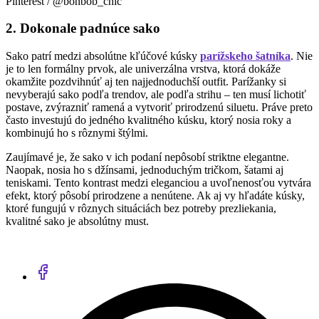
Pinterest / @bonbob_chic
2. Dokonale padnúce sako
Sako patrí medzi absolútne kľúčové kúsky
parížskeho šatníka
. Nie
je to len formálny prvok, ale univerzálna vrstva, ktorá dokáže
okamžite pozdvihnúť aj ten najjednoduchší outfit. Parížanky si
nevyberajú sako podľa trendov, ale podľa strihu – ten musí lichotiť
postave, zvýrazniť ramená a vytvoriť prirodzenú siluetu. Práve preto
často investujú do jedného kvalitného kúsku, ktorý nosia roky a
kombinujú ho s rôznymi štýlmi.
Zaujímavé je, že sako v ich podaní nepôsobí striktne elegantne.
Naopak, nosia ho s džínsami, jednoduchým tričkom, šatami aj
teniskami. Tento kontrast medzi eleganciou a uvoľnenosťou vytvára
efekt, ktorý pôsobí prirodzene a nenútene. Ak aj vy hľadáte kúsky,
ktoré fungujú v rôznych situáciách bez potreby prezliekania,
kvalitné sako je absolútny must.