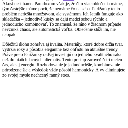
Akosi nestíhame. Paradoxom však je, že čím viac oblečenia máme,
tým častejšie máme pocit, že nemáme čo na seba. Parížanky tento
problém neriešia množstvom, ale systémom. Ich šatník funguje ako
skladačka – jednotlivé kúsky sa dajú medzi sebou rýchlo a
jednoducho kombinovať. To znamená, že ráno v žiadnom prípade
nevzniká chaos, ale automatická voľba. Oblečenie slúži im, nie
naopak.
Dôležitú úlohu zohráva aj kvalita. Materiály, ktoré dobre držia tvar,
vydržia roky a pôsobia elegantne bez ohľadu na aktuálne trendy.
Práve preto Parížanky radšej investujú do jedného kvalitného saka
než do piatich lacných alternatív. Tento prístup zároveň šetrí nielen
čas, ale aj energiu. Rozhodovanie je jednoduchšie, kombinovanie
prirodzenejšie a výsledok vždy pôsobí harmonicky. A vy eliminujete
zo svojej mysle nechcený ranný stres.