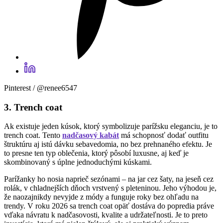
Pinterest / @renee6547
3. Trench coat
Ak existuje jeden kúsok, ktorý symbolizuje parížsku eleganciu, je to
trench coat. Tento
nadčasový kabát
má schopnosť dodať outfitu
štruktúru aj istú dávku sebavedomia, no bez prehnaného efektu. Je
to presne ten typ oblečenia, ktorý pôsobí luxusne, aj keď je
skombinovaný s úplne jednoduchými kúskami.
Parížanky ho nosia naprieč sezónami – na jar cez šaty, na jeseň cez
rolák, v chladnejších dňoch vrstvený s pleteninou. Jeho výhodou je,
že naozajnikdy nevyjde z módy a funguje roky bez ohľadu na
trendy. V roku 2026 sa trench coat opäť dostáva do popredia práve
vďaka návratu k nadčasovosti, kvalite a udržateľnosti. Je to preto