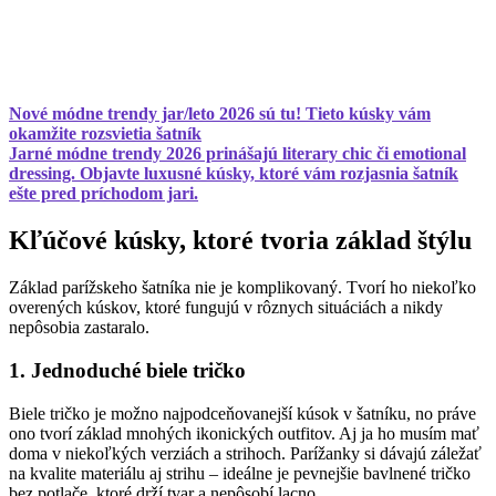
Nové módne trendy jar/leto 2026 sú tu! Tieto kúsky vám
okamžite rozsvietia šatník
Jarné módne trendy 2026 prinášajú literary chic či emotional
dressing. Objavte luxusné kúsky, ktoré vám rozjasnia šatník
ešte pred príchodom jari.
Kľúčové kúsky, ktoré tvoria základ štýlu
Základ parížskeho šatníka nie je komplikovaný. Tvorí ho niekoľko
overených kúskov, ktoré fungujú v rôznych situáciách a nikdy
nepôsobia zastaralo.
1. Jednoduché biele tričko
Biele tričko je možno najpodceňovanejší kúsok v šatníku, no práve
ono tvorí základ mnohých ikonických outfitov. Aj ja ho musím mať
doma v niekoľkých verziách a strihoch. Parížanky si dávajú záležať
na kvalite materiálu aj strihu – ideálne je pevnejšie bavlnené tričko
bez potlače, ktoré drží tvar a nepôsobí lacno.