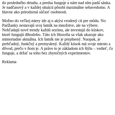
do posledného detailu, a predsa funguje a nám nad ním padá sánka.
Je nadčasový a v každej situácii pôsobí maximálne sebavedomo. A
hlavne ako prirodzená súčasť osobnosti.
Možno do veľkej miery ide aj o akýsi vrodený cit pre módu. No
Parížanky nestavajú svoj šatník na množstve, ale na výbere.
Nehľadajú nové trendy každú sezónu, ale investujú do kúskov,
ktoré fungujú dlhodobo. Táto ich filozofia sa však ukazuje ako
mimoriadne aktuálna. Ich šatník nie je preplnený. Naopak, je
prehľadný, funkčný a premyslený. Každý kúsok má svoje miesto a
dôvod, prečo v ňom je. A práve to je základom ich štýlu – vedieť, čo
funguje, a držať sa toho bez zbytočných experimentov.
Reklama