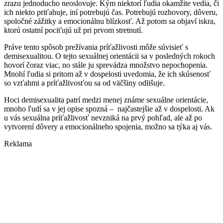
zrazu jednoducho neoslovuje. Kým niektorí ľudia okamžite vedia, či
ich niekto priťahuje, iní potrebujú čas. Potrebujú rozhovory, dôveru,
spoločné zážitky a emocionálnu blízkosť. Až potom sa objaví iskra,
ktorú ostatní pociťujú už pri prvom stretnutí.
Práve tento spôsob prežívania príťažlivosti môže súvisieť s
demisexualitou. O tejto sexuálnej orientácii sa v posledných rokoch
hovorí čoraz viac, no stále ju sprevádza množstvo nepochopenia.
Mnohí ľudia si pritom až v dospelosti uvedomia, že ich skúsenosť
so vzťahmi a príťažlivosťou sa od väčšiny odlišuje.
Hoci demisexualita patrí medzi menej známe sexuálne orientácie,
mnoho ľudí sa v jej opise spozná – najčastejšie až v dospelosti. Ak
u vás sexuálna príťažlivosť nevzniká na prvý pohľad, ale až po
vytvorení dôvery a emocionálneho spojenia, možno sa týka aj vás.
Reklama