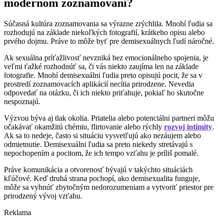
modernom zoznamovaní?
Súčasná kultúra zoznamovania sa výrazne zrýchlila. Mnohí ľudia sa
rozhodujú na základe niekoľkých fotografií, krátkeho opisu alebo
prvého dojmu. Práve to môže byť pre demisexuálnych ľudí náročné.
Ak sexuálna príťažlivosť nevzniká bez emocionálneho spojenia, je
veľmi ťažké rozhodnúť sa, či vás niekto zaujíma len na základe
fotografie. Mnohí demisexuálni ľudia preto opisujú pocit, že sa v
prostredí zoznamovacích aplikácií necítia prirodzene. Nevedia
odpovedať na otázku, či ich niekto priťahuje, pokiaľ ho skutočne
nespoznajú.
Výzvou býva aj tlak okolia. Priatelia alebo potenciálni partneri môžu
očakávať okamžitú chémiu, flirtovanie alebo rýchly
rozvoj intimity
.
Ak sa to nedeje, často si situáciu vysvetľujú ako nezáujem alebo
odmietnutie. Demisexuálni ľudia sa preto niekedy stretávajú s
nepochopením a pocitom, že ich tempo vzťahu je príliš pomalé.
Práve komunikácia a otvorenosť bývajú v takýchto situáciách
kľúčové. Keď druhá strana pochopí, ako demisexualita funguje,
môže sa vyhnúť zbytočným nedorozumeniam a vytvoriť priestor pre
prirodzený vývoj vzťahu.
Reklama