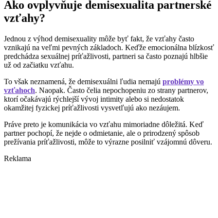
Ako ovplyvňuje demisexualita partnerské
vzťahy?
Jednou z výhod demisexuality môže byť fakt, že vzťahy často
vznikajú na veľmi pevných základoch. Keďže emocionálna blízkosť
predchádza sexuálnej príťažlivosti, partneri sa často poznajú hlbšie
už od začiatku vzťahu.
To však neznamená, že demisexuálni ľudia nemajú
problémy vo
vzťahoch
. Naopak. Často čelia nepochopeniu zo strany partnerov,
ktorí očakávajú rýchlejší vývoj intimity alebo si nedostatok
okamžitej fyzickej príťažlivosti vysvetľujú ako nezáujem.
Práve preto je komunikácia vo vzťahu mimoriadne dôležitá. Keď
partner pochopí, že nejde o odmietanie, ale o prirodzený spôsob
prežívania príťažlivosti, môže to výrazne posilniť vzájomnú dôveru.
Reklama