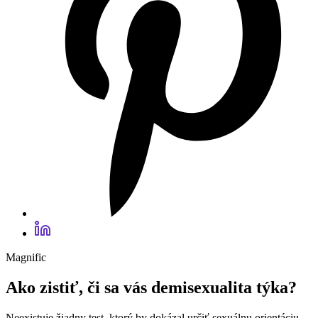
Magnific
Ako zistiť, či sa vás demisexualita týka?
Neexistuje žiadny test, ktorý by dokázal určiť sexuálnu orientáciu.