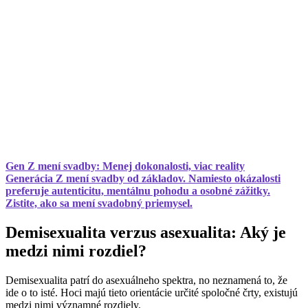
Gen Z mení svadby: Menej dokonalosti, viac reality
Generácia Z mení svadby od základov. Namiesto okázalosti
preferuje autenticitu, mentálnu pohodu a osobné zážitky.
Zistite, ako sa mení svadobný priemysel.
Demisexualita verzus asexualita: Aký je
medzi nimi rozdiel?
Demisexualita patrí do asexuálneho spektra, no neznamená to, že
ide o to isté. Hoci majú tieto orientácie určité spoločné črty, existujú
medzi nimi významné rozdiely.