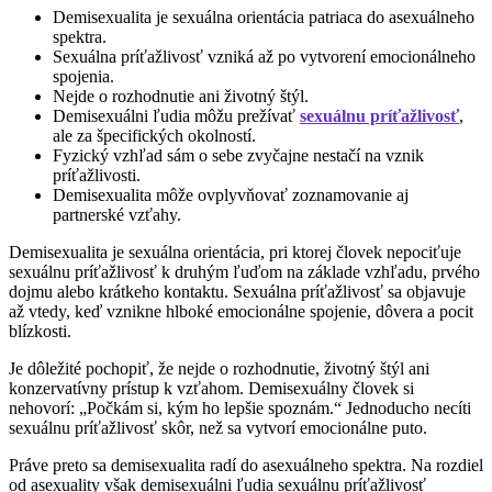
Demisexualita je sexuálna orientácia patriaca do asexuálneho
spektra.
Sexuálna príťažlivosť vzniká až po vytvorení emocionálneho
spojenia.
Nejde o rozhodnutie ani životný štýl.
Demisexuálni ľudia môžu prežívať
sexuálnu príťažlivosť
,
ale za špecifických okolností.
Fyzický vzhľad sám o sebe zvyčajne nestačí na vznik
príťažlivosti.
Demisexualita môže ovplyvňovať zoznamovanie aj
partnerské vzťahy.
Demisexualita je sexuálna orientácia, pri ktorej človek nepociťuje
sexuálnu príťažlivosť k druhým ľuďom na základe vzhľadu, prvého
dojmu alebo krátkeho kontaktu. Sexuálna príťažlivosť sa objavuje
až vtedy, keď vznikne hlboké emocionálne spojenie, dôvera a pocit
blízkosti.
Je dôležité pochopiť, že nejde o rozhodnutie, životný štýl ani
konzervatívny prístup k vzťahom. Demisexuálny človek si
nehovorí: „Počkám si, kým ho lepšie spoznám.“ Jednoducho necíti
sexuálnu príťažlivosť skôr, než sa vytvorí emocionálne puto.
Práve preto sa demisexualita radí do asexuálneho spektra. Na rozdiel
od asexuality však demisexuálni ľudia sexuálnu príťažlivosť