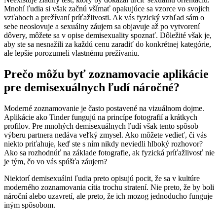
Mnohí ľudia si však začnú všímať opakujúce sa vzorce vo svojich
vzťahoch a prežívaní príťažlivosti. Ak vás fyzický vzhľad sám o
sebe neoslovuje a sexuálny záujem sa objavuje až po vytvorení
dôvery, môžete sa v opise demisexuality spoznať. Dôležité však je,
aby ste sa nesnažili za každú cenu zaradiť do konkrétnej kategórie,
ale lepšie porozumeli vlastnému prežívaniu.
Prečo môžu byť zoznamovacie aplikácie
pre demisexuálnych ľudí náročné?
Moderné zoznamovanie je často postavené na vizuálnom dojme.
Aplikácie ako Tinder fungujú na princípe fotografií a krátkych
profilov. Pre mnohých demisexuálnych ľudí však tento spôsob
výberu partnera nedáva veľký zmysel. Ako môžete vedieť, či vás
niekto priťahuje, keď ste s ním nikdy neviedli hlboký rozhovor?
Ako sa rozhodnúť na základe fotografie, ak fyzická príťažlivosť nie
je tým, čo vo vás spúšťa záujem?
Niektorí demisexuálni ľudia preto opisujú pocit, že sa v kultúre
moderného zoznamovania cítia trochu stratení. Nie preto, že by boli
nároční alebo uzavretí, ale preto, že ich mozog jednoducho funguje
iným spôsobom.