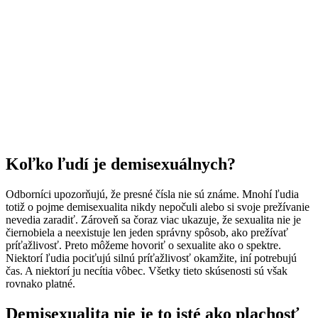
Koľko ľudí je demisexuálnych?
Odborníci upozorňujú, že presné čísla nie sú známe. Mnohí ľudia
totiž o pojme demisexualita nikdy nepočuli alebo si svoje prežívanie
nevedia zaradiť. Zároveň sa čoraz viac ukazuje, že sexualita nie je
čiernobiela a neexistuje len jeden správny spôsob, ako prežívať
príťažlivosť. Preto môžeme hovoriť o sexualite ako o spektre.
Niektorí ľudia pociťujú silnú príťažlivosť okamžite, iní potrebujú
čas. A niektorí ju necítia vôbec. Všetky tieto skúsenosti sú však
rovnako platné.
Demisexualita nie je to isté ako plachosť