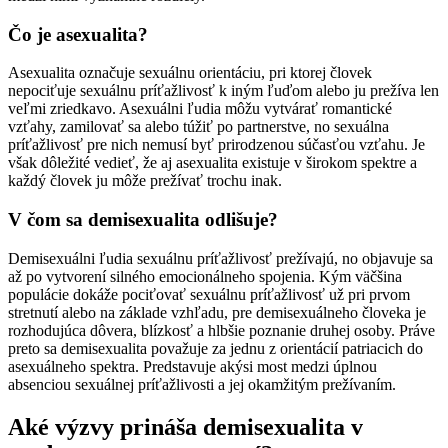
Čo je asexualita?
Asexualita označuje sexuálnu orientáciu, pri ktorej človek
nepociťuje sexuálnu príťažlivosť k iným ľuďom alebo ju prežíva len
veľmi zriedkavo. Asexuálni ľudia môžu vytvárať romantické
vzťahy, zamilovať sa alebo túžiť po partnerstve, no sexuálna
príťažlivosť pre nich nemusí byť prirodzenou súčasťou vzťahu. Je
však dôležité vedieť, že aj asexualita existuje v širokom spektre a
každý človek ju môže prežívať trochu inak.
V čom sa demisexualita odlišuje?
Demisexuálni ľudia sexuálnu príťažlivosť prežívajú, no objavuje sa
až po vytvorení silného emocionálneho spojenia. Kým väčšina
populácie dokáže pociťovať sexuálnu príťažlivosť už pri prvom
stretnutí alebo na základe vzhľadu, pre demisexuálneho človeka je
rozhodujúca dôvera, blízkosť a hlbšie poznanie druhej osoby. Práve
preto sa demisexualita považuje za jednu z orientácií patriacich do
asexuálneho spektra. Predstavuje akýsi most medzi úplnou
absenciou sexuálnej príťažlivosti a jej okamžitým prežívaním.
Aké výzvy prináša demisexualita v