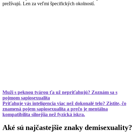
prežívajú. Len za veľmi špecifických okolností.
Muži s peknou tvárou ťa už nepriťahujú? Zoznám sa s
pojmom sapiosexualita
Priťahuje vás inteligencia viac než dokonalé telo? Zistite, čo
znamená pojem sapiosexualita a prečo je mentálna
kompatibilita silnejšia než fyzická iskra.
Aké sú najčastejšie znaky demisexuality?