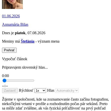
01.06.2026
Annamária Bilas
Dnes je
piatok
, 07.08.2026
Meniny má
Štefánia
- význam mena
Prehrať
Vypočuť článok
Pripravujem slovenský hlas...
0:00
--:--
Rýchlosť
Hlas
Zastaviť
Žijeme v spoločnosti, kde sa zoznamovanie často začína fotografiou,
niekoľkými vetami v profile a rozhodnutím počas pár sekúnd. Preto
sa môže zdať zvláštne, ak vás fyzická príťažlivosť na prvý pohľad