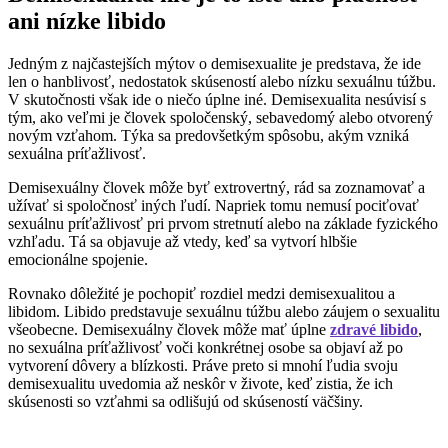
ani nízke libido
Jedným z najčastejších mýtov o demisexualite je predstava, že ide
len o hanblivosť, nedostatok skúseností alebo nízku sexuálnu túžbu.
V skutočnosti však ide o niečo úplne iné. Demisexualita nesúvisí s
tým, ako veľmi je človek spoločenský, sebavedomý alebo otvorený
novým vzťahom. Týka sa predovšetkým spôsobu, akým vzniká
sexuálna príťažlivosť.
Demisexuálny človek môže byť extrovertný, rád sa zoznamovať a
užívať si spoločnosť iných ľudí. Napriek tomu nemusí pociťovať
sexuálnu príťažlivosť pri prvom stretnutí alebo na základe fyzického
vzhľadu. Tá sa objavuje až vtedy, keď sa vytvorí hlbšie
emocionálne spojenie.
Rovnako dôležité je pochopiť rozdiel medzi demisexualitou a
libidom. Libido predstavuje sexuálnu túžbu alebo záujem o sexualitu
všeobecne. Demisexuálny človek môže mať úplne
zdravé libido
,
no sexuálna príťažlivosť voči konkrétnej osobe sa objaví až po
vytvorení dôvery a blízkosti. Práve preto si mnohí ľudia svoju
demisexualitu uvedomia až neskôr v živote, keď zistia, že ich
skúsenosti so vzťahmi sa odlišujú od skúseností väčšiny.