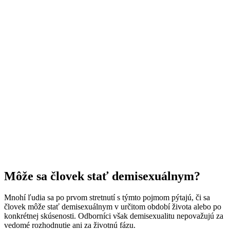
Môže sa človek stať demisexuálnym?
Mnohí ľudia sa po prvom stretnutí s týmto pojmom pýtajú, či sa
človek môže stať demisexuálnym v určitom období života alebo po
konkrétnej skúsenosti. Odborníci však demisexualitu nepovažujú za
vedomé rozhodnutie ani za životnú fázu.