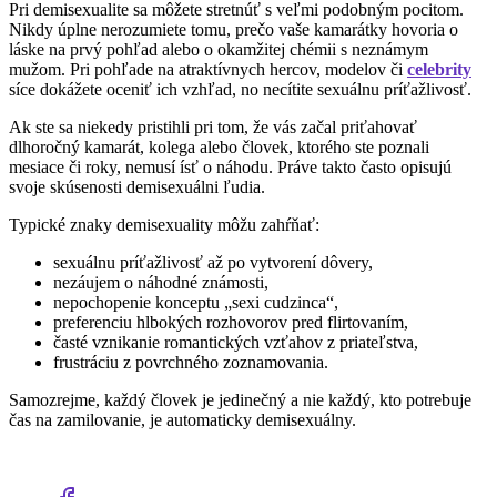
Pri demisexualite sa môžete stretnúť s veľmi podobným pocitom.
Nikdy úplne nerozumiete tomu, prečo vaše kamarátky hovoria o
láske na prvý pohľad alebo o okamžitej chémii s neznámym
mužom. Pri pohľade na atraktívnych hercov, modelov či
celebrity
síce dokážete oceniť ich vzhľad, no necítite sexuálnu príťažlivosť.
Ak ste sa niekedy pristihli pri tom, že vás začal priťahovať
dlhoročný kamarát, kolega alebo človek, ktorého ste poznali
mesiace či roky, nemusí ísť o náhodu. Práve takto často opisujú
svoje skúsenosti demisexuálni ľudia.
Typické znaky demisexuality môžu zahŕňať:
sexuálnu príťažlivosť až po vytvorení dôvery,
nezáujem o náhodné známosti,
nepochopenie konceptu „sexi cudzinca“,
preferenciu hlbokých rozhovorov pred flirtovaním,
časté vznikanie romantických vzťahov z priateľstva,
frustráciu z povrchného zoznamovania.
Samozrejme, každý človek je jedinečný a nie každý, kto potrebuje
čas na zamilovanie, je automaticky demisexuálny.