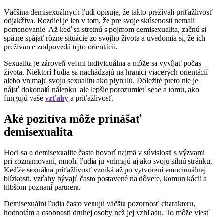
Väčšina demisexuálnych ľudí opisuje, že takto prežívali príťažlivosť
odjakživa. Rozdiel je len v tom, že pre svoje skúsenosti nemali
pomenovanie. Až keď sa stretnú s pojmom demisexualita, začnú si
spätne spájať rôzne situácie zo svojho života a uvedomia si, že ich
prežívanie zodpovedá tejto orientácii.
Sexualita je zároveň veľmi individuálna a môže sa vyvíjať počas
života. Niektorí ľudia sa nachádzajú na hranici viacerých orientácií
alebo vnímajú svoju sexualitu ako plynulú. Dôležité preto nie je
nájsť dokonalú nálepku, ale lepšie porozumieť sebe a tomu, ako
fungujú vaše
vzťahy
a príťažlivosť.
Aké pozitíva môže prinášať
demisexualita
Hoci sa o demisexualite často hovorí najmä v súvislosti s výzvami
pri zoznamovaní, mnohí ľudia ju vnímajú aj ako svoju silnú stránku.
Keďže sexuálna príťažlivosť vzniká až po vytvorení emocionálnej
blízkosti, vzťahy bývajú často postavené na dôvere, komunikácii a
hlbšom poznaní partnera.
Demisexuálni ľudia často venujú väčšiu pozornosť charakteru,
hodnotám a osobnosti druhej osoby než jej vzhľadu. To môže viesť