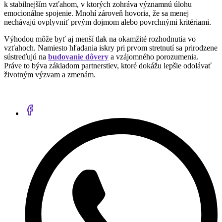
k stabilnejším vzťahom, v ktorých zohráva významnú úlohu
emocionálne spojenie. Mnohí zároveň hovoria, že sa menej
nechávajú ovplyvniť prvým dojmom alebo povrchnými kritériami.
Výhodou môže byť aj menší tlak na okamžité rozhodnutia vo
vzťahoch. Namiesto hľadania iskry pri prvom stretnutí sa prirodzene
sústreďujú na
budovanie dôvery
a vzájomného porozumenia.
Práve to býva základom partnerstiev, ktoré dokážu lepšie odolávať
životným výzvam a zmenám.