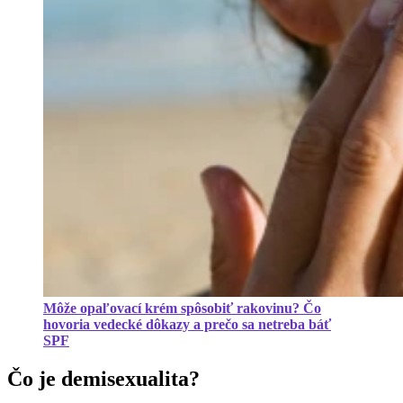
Môže opaľovací krém spôsobiť rakovinu? Čo
hovoria vedecké dôkazy a prečo sa netreba báť
SPF
Čo je demisexualita?