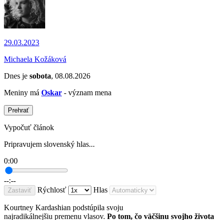
29.03.2023
Michaela Kožáková
Dnes je
sobota
, 08.08.2026
Meniny má
Oskar
- význam mena
Prehrať
Vypočuť článok
Pripravujem slovenský hlas...
0:00
--:--
Rýchlosť
Hlas
Zastaviť
Kourtney Kardashian podstúpila svoju
najradikálnejšiu premenu vlasov.
Po tom, čo väčšinu svojho života