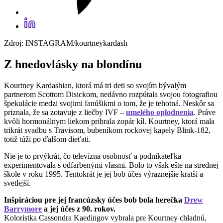
Zdroj: INSTAGRAM/kourtneykardash
Z hnedovlásky na blondínu
Kourtney Kardashian, ktorá má tri deti so svojím bývalým
partnerom Scottom Disickom, nedávno rozpútala svojou fotografiou
špekulácie medzi svojimi fanúšikmi o tom, že je tehotná. Neskôr sa
priznala, že sa zotavuje z liečby IVF –
umelého oplodnenia
. Práve
kvôli hormonálnym liekom pribrala zopár kíl. Kourtney, ktorá mala
trikrát svadbu s Travisom, bubeníkom rockovej kapely Blink-182,
totiž túži po ďalšom dieťati.
Nie je to prvýkrát, čo televízna osobnosť a podnikateľka
experimentovala s odfarbenými vlasmi. Bolo to však ešte na strednej
škole v roku 1995. Tentokrát je jej bob účes výraznejšie kratší a
svetlejší.
Inšpiráciou pre jej francúzsky účes bob bola herečka
Drew
Barrymore
a jej účes z 90. rokov.
Koloristka Cassondra Kaedingov vybrala pre Kourtney chladnú,