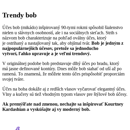
Trendy bob
Účes bob (mikádo) inšpirovaný 90-tymi rokmi spôsobil šialenstvo
nielen u slávnych osobností, ale i na sociálnych sieťach. Strih s
názvom bob charakterizuje na pohľad oválny účes, ktorý
je ostrihaný a nastajlovaný tak, aby objímal tvár.
Bob je jedným z
najpopulárnejších účesov, pretože sa jednoducho
vytvorí, ľahko upravuje a je veľmi trendový.
V originálnej podobe bob predstavuje dlhý účes po bradu, ktorý
má jasne definované kontúry. Dnes môže bob siahať od uší až po
ramená. To znamená, že môžete tento účes prispôsobiť proporciám
svojej tváre.
Účes na boba dokáže aj z redších vlasov vyčarovať elegantný účes.
Vlny a kučery sú tiež vhodným typom vlasov pre štýlové bob účesy.
Ak premýšľate nad zmenou, nechajte sa inšpirovať Kourtney
Kardashian a vyskúšajte aj vy moderný bob.