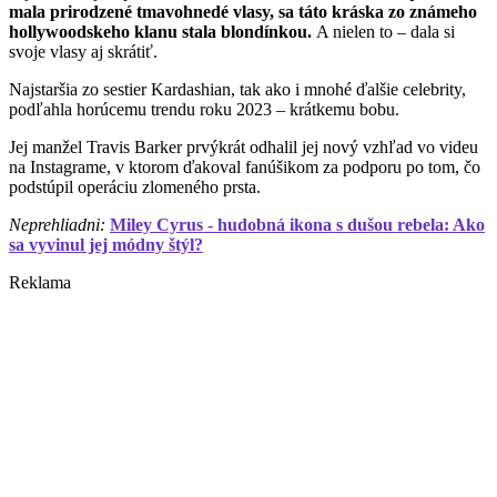
mala prirodzené tmavohnedé vlasy, sa táto kráska zo známeho
hollywoodskeho klanu stala blondínkou.
A nielen to – dala si
svoje vlasy aj skrátiť.
Najstaršia zo sestier Kardashian, tak ako i mnohé ďalšie celebrity,
podľahla horúcemu trendu roku 2023 – krátkemu bobu.
Jej manžel Travis Barker prvýkrát odhalil jej nový vzhľad vo videu
na Instagrame, v ktorom ďakoval fanúšikom za podporu po tom, čo
podstúpil operáciu zlomeného prsta.
Neprehliadni:
Miley Cyrus - hudobná ikona s dušou rebela: Ako
sa vyvinul jej módny štýl?
Reklama