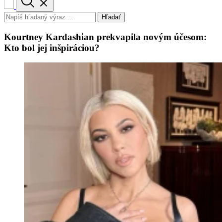
Hľadať
Kourtney Kardashian prekvapila novým účesom:
Kto bol jej inšpiráciou?