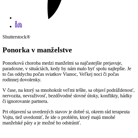
Shutterstock®
Ponorka v manželstve
Ponorková choroba medzi manželmi sa najčastejšie prejavuje,
paradoxne, v situáciách, kedy by nám malo byť spolu najlepšie. Je
to čas oddychu počas sviatkov Vianoc, Veľkej noci či počas
rodinnej dovolenky.
V čase, na ktorý sa mnohokrát veľmi tešíte, sa objaví podráždenosť,
nervozita, nevraživosť, bezdôvodné slovné útoky, konflikty, hádky
či ignorovanie partnera.
Pri objavení sa uvedených stavov je dobré si, okrem rád terapeuta
Vojtu, tiež uvedomiť, že ide o problém, ktorý majú mnohé
manželské páry a je možné ho odstrániť.