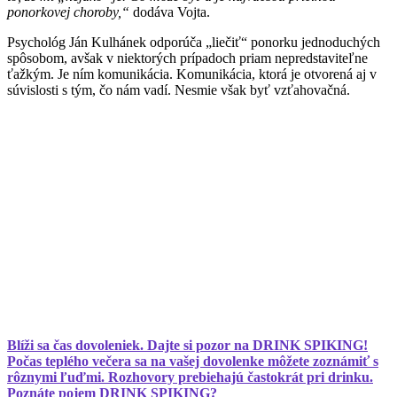
ponorkovej choroby,“
dodáva Vojta.
Psychológ Ján Kulhánek odporúča „liečiť“ ponorku jednoduchých
spôsobom, avšak v niektorých prípadoch priam nepredstaviteľne
ťažkým. Je ním komunikácia. Komunikácia, ktorá je otvorená aj v
súvislosti s tým, čo nám vadí. Nesmie však byť vzťahovačná.
Blíži sa čas dovoleniek. Dajte si pozor na DRINK SPIKING!
Počas teplého večera sa na vašej dovolenke môžete zoznámiť s
rôznymi ľuďmi. Rozhovory prebiehajú častokrát pri drinku.
Poznáte pojem DRINK SPIKING?