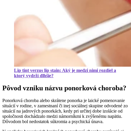
Lip tint verzus lip stain: Aký je medzi nimi rozdiel a
ktorý vydrží dlhšie?
Pôvod vzniku názvu ponorková choroba?
Ponorková choroba alebo skrátene ponorka je laické pomenovanie
situácií v rodine, v zamestnaní či inej sociálnej skupine odvodené zo
situácií na jadrových ponorkách, kedy pri určitej dobe izolácie od
spoločnosti dochádzalo medzi námorníkmi k zvýšenému napätiu.
Dôvodom bol nedostatok súkromia a psychická únava.