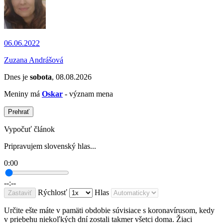
06.06.2022
Zuzana Andrášová
Dnes je
sobota
, 08.08.2026
Meniny má
Oskar
- význam mena
Prehrať
Vypočuť článok
Pripravujem slovenský hlas...
0:00
--:--
Rýchlosť
Hlas
Zastaviť
Určite ešte máte v pamäti obdobie súvisiace s koronavírusom, kedy
v priebehu niekoľkých dní zostali takmer všetci doma. Žiaci