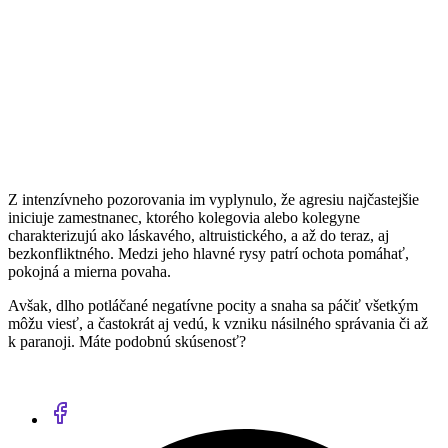
Z intenzívneho pozorovania im vyplynulo, že agresiu najčastejšie
iniciuje zamestnanec, ktorého kolegovia alebo kolegyne
charakterizujú ako láskavého, altruistického, a až do teraz, aj
bezkonfliktného. Medzi jeho hlavné rysy patrí ochota pomáhať,
pokojná a mierna povaha.
Avšak, dlho potláčané negatívne pocity a snaha sa páčiť všetkým
môžu viesť, a častokrát aj vedú, k vzniku násilného správania či až
k paranoji. Máte podobnú skúsenosť?