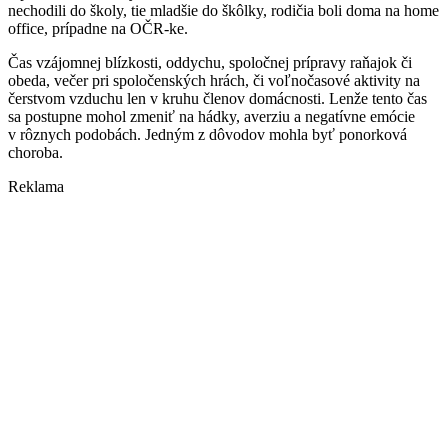
nechodili do školy, tie mladšie do škôlky, rodičia boli doma na home
office, prípadne na OČR-ke.
Čas vzájomnej blízkosti, oddychu, spoločnej prípravy raňajok či
obeda, večer pri spoločenských hrách, či voľnočasové aktivity na
čerstvom vzduchu len v kruhu členov domácnosti. Lenže tento čas
sa postupne mohol zmeniť na hádky, averziu a negatívne emócie
v rôznych podobách. Jedným z dôvodov mohla byť ponorková
choroba.
Reklama