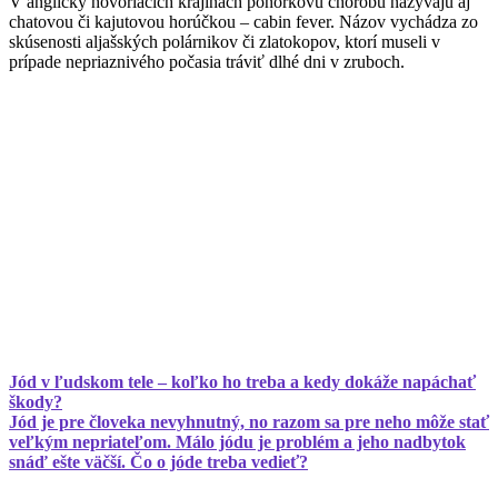
V anglicky hovoriacich krajinách ponorkovú chorobu nazývajú aj
chatovou či kajutovou horúčkou – cabin fever. Názov vychádza zo
skúsenosti aljašských polárnikov či zlatokopov, ktorí museli v
prípade nepriaznivého počasia tráviť dlhé dni v zruboch.
Jód v ľudskom tele – koľko ho treba a kedy dokáže napáchať
škody?
Jód je pre človeka nevyhnutný, no razom sa pre neho môže stať
veľkým nepriateľom. Málo jódu je problém a jeho nadbytok
snáď ešte väčší. Čo o jóde treba vedieť?