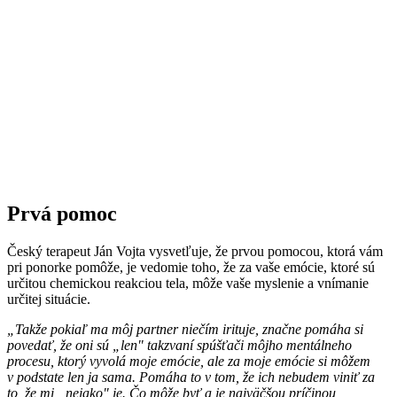
Prvá pomoc
Český terapeut Ján Vojta vysvetľuje, že prvou pomocou, ktorá vám
pri ponorke pomôže, je vedomie toho, že za vaše emócie, ktoré sú
určitou chemickou reakciou tela, môže vaše myslenie a vnímanie
určitej situácie.
„Takže pokiaľ ma môj partner niečím irituje, značne pomáha si
povedať, že oni sú „len" takzvaní spúšťači môjho mentálneho
procesu, ktorý vyvolá moje emócie, ale za moje emócie si môžem
v podstate len ja sama. Pomáha to v tom, že ich nebudem viniť za
to, že mi „nejako" je. Čo môže byť a je najväčšou príčinou