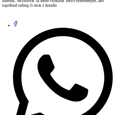
zabehať, bicyklovať sa alebo vyskúšať niečo extrémnejšie, ako
napríklad rafting či skok z lietadla