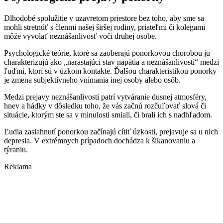
Dlhodobé spolužitie v uzavretom priestore bez toho, aby sme sa
mohli stretnúť s členmi našej širšej rodiny, priateľmi či kolegami
môže vyvolať neznášanlivosť voči druhej osobe.
Psychologické teórie, ktoré sa zaoberajú ponorkovou chorobou ju
charakterizujú ako „narastajúci stav napätia a neznášanlivosti“ medzi
ľuďmi, ktorí sú v úzkom kontakte. Ďalšou charakteristikou ponorky
je zmena subjektívneho vnímania inej osoby alebo osôb.
Medzi prejavy neznášanlivosti patrí vytváranie dusnej atmosféry,
hnev a hádky v dôsledku toho, že vás začnú rozčuľovať slová či
situácie, ktorým ste sa v minulosti smiali, či brali ich s nadhľadom.
Ľudia zasiahnutí ponorkou začínajú cítiť úzkosti, prejavuje sa u nich
depresia. V extrémnych prípadoch dochádza k šikanovaniu a
týraniu.
Reklama