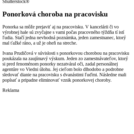
Shutterstock®
Ponorková choroba na pracovisku
Ponorka sa môže prejaviť aj na pracovisku. V kancelárii či vo
výrobnej hale sú zvyčajne s vami počas pracovného týždňa tí istí
ľudia. Stačí jedna nevhodná poznámka, jeden zamestnanec, ktorý
mal ťažké ráno, a už je oheň na streche.
Ivana Prudičová v súvislosti s ponorkovou chorobou na pracovisku
poukázala na zaujímavý výskum. Jeden zo zamestnávateľov, ktorý
si pred fenoménom ponorky nezatváral oči, zadal personálnej
agentúre vo Viedni úlohu. Jej cieľom bolo dlhodobo a podrobne
sledovať dianie na pracovisku s dvanástimi ľuďmi. Následne mali
popísať a pripadne eliminovať vznik ponorkovej choroby.
Reklama