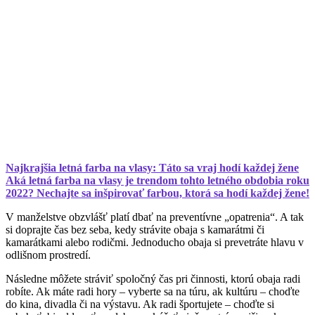
Najkrajšia letná farba na vlasy: Táto sa vraj hodí každej žene
Aká letná farba na vlasy je trendom tohto letného obdobia roku
2022? Nechajte sa inšpirovať farbou, ktorá sa hodí každej žene!
V manželstve obzvlášť platí dbať na preventívne „opatrenia“. A tak
si doprajte čas bez seba, kedy strávite obaja s kamarátmi či
kamarátkami alebo rodičmi. Jednoducho obaja si prevetráte hlavu v
odlišnom prostredí.
Následne môžete stráviť spoločný čas pri činnosti, ktorú obaja radi
robíte. Ak máte radi hory – vyberte sa na túru, ak kultúru – choďte
do kina, divadla či na výstavu. Ak radi športujete – choďte si