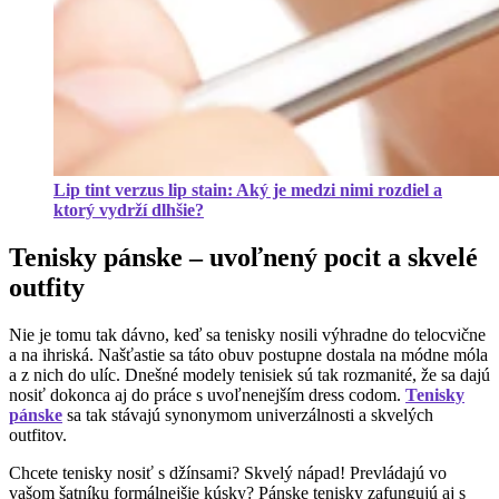
Lip tint verzus lip stain: Aký je medzi nimi rozdiel a
ktorý vydrží dlhšie?
Tenisky pánske – uvoľnený pocit a skvelé
outfity
Nie je tomu tak dávno, keď sa tenisky nosili výhradne do telocvične
a na ihriská. Našťastie sa táto obuv postupne dostala na módne móla
a z nich do ulíc. Dnešné modely tenisiek sú tak rozmanité, že sa dajú
nosiť dokonca aj do práce s uvoľnenejším dress codom.
Tenisky
pánske
sa tak stávajú synonymom univerzálnosti a skvelých
outfitov.
Chcete tenisky nosiť s džínsami? Skvelý nápad! Prevládajú vo
vašom šatníku formálnejšie kúsky? Pánske tenisky zafungujú aj s