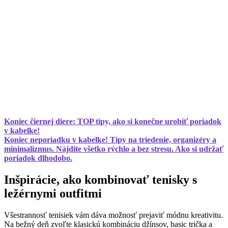
Koniec čiernej diere: TOP tipy, ako si konečne urobiť poriadok
v kabelke!
Koniec neporiadku v kabelke! Tipy na triedenie, organizéry a
minimalizmus. Nájdite všetko rýchlo a bez stresu. Ako si udržať
poriadok dlhodobo.
Inšpirácie, ako kombinovať tenisky s
ležérnymi outfitmi
Všestrannosť tenisiek vám dáva možnosť prejaviť módnu kreativitu.
Na bežný deň zvoľte klasickú kombináciu džínsov, basic trička a