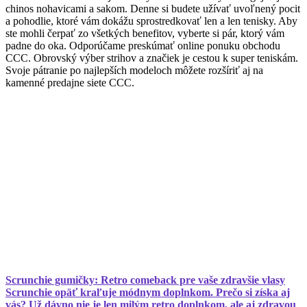
chinos nohavicami a sakom. Denne si budete užívať uvoľnený pocit
a pohodlie, ktoré vám dokážu sprostredkovať len a len tenisky. Aby
ste mohli čerpať zo všetkých benefitov, vyberte si pár, ktorý vám
padne do oka. Odporúčame preskúmať online ponuku obchodu
CCC. Obrovský výber strihov a značiek je cestou k super teniskám.
Svoje pátranie po najlepších modeloch môžete rozšíriť aj na
kamenné predajne siete CCC.
Scrunchie gumičky: Retro comeback pre vaše zdravšie vlasy
Scrunchie opäť kraľuje módnym doplnkom. Prečo si získa aj
vás? Už dávno nie je len milým retro doplnkom, ale aj zdravou