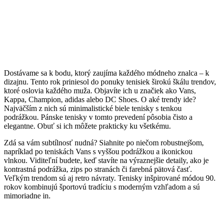
Dostávame sa k bodu, ktorý zaujíma každého módneho znalca – k
dizajnu. Tento rok priniesol do ponuky tenisiek širokú škálu trendov,
ktoré oslovia každého muža. Objavíte ich u značiek ako Vans,
Kappa, Champion, adidas alebo DC Shoes. O aké trendy ide?
Najväčším z nich sú minimalistické biele tenisky s tenkou
podrážkou. Pánske tenisky v tomto prevedení pôsobia čisto a
elegantne. Obuť si ich môžete prakticky ku všetkému.
Zdá sa vám subtílnosť nudná? Siahnite po niečom robustnejšom,
napríklad po teniskách Vans s vyššou podrážkou a ikonickou
vlnkou. Viditeľní budete, keď stavíte na výraznejšie detaily, ako je
kontrastná podrážka, zips po stranách či farebná pätová časť.
Veľkým trendom sú aj retro návraty. Tenisky inšpirované módou 90.
rokov kombinujú športovú tradíciu s moderným vzhľadom a sú
mimoriadne in.