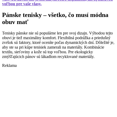
voľbou pre vaše vlasy.
Pánske tenisky – všetko, čo musí módna
obuv mať
Tenisky pánske nie sú populárne len pre svoj dizajn. Výhodou tejto
obuvi je tiež maximálny komfort. Flexibilná podrážka a priedušný
zvršok sú faktory, ktoré oceníte počas dynamických dní. Dôležité je,
aby ste sa pri kúpe tenisiek zamerali na materiály. Kombinácie
textilu, sieťoviny a kože sú top voľbou. Pre ekologicky
zmýšľajúcich pánov sú lákadlom recyklované materiály.
Reklama