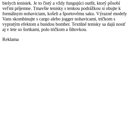
bielych tenisiek. Je to čistý a vždy fungujúci outfit, ktorý pôsobí
veľmi príjemne. Tmavšie tenisky s tenkou podrážkou si obujte k
formálnym nohaviciam, košeli a športovému saku. Výrazné modely
Vans skombinujte s cargo alebo jogger nohavicami, tričkom s
vypratým efektom a bundou bomber. Textilné tenisky sa dajú nosiť
aj v lete so šortkami, polo tričkom a šiltovkou.
Reklama